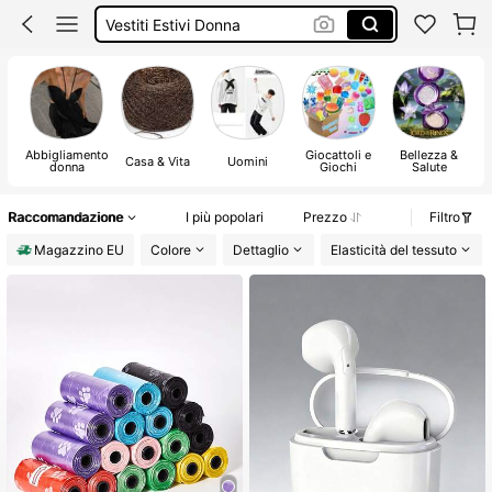
Squishy
Sandali Donna Estivi
Costumi Mare Donna
Abbigliamento
Giocattoli e
Bellezza &
Casa & Vita
Uomini
donna
Giochi
Salute
Raccomandazione
I più popolari
Prezzo
Filtro
Magazzino EU
Colore
Dettaglio
Elasticità del tessuto