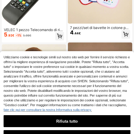
7 pezzi/set di bavette in cotone per
VELEC 1 pezzo Telecomando di ric
4
neonati con bottoni a pressione, di
5
.44€
ambio BN59-01315B compatibile c
.92€
-1%
5.98€
colori casuali, bavette da bava per
on TV Smart Sam-Sun LCD LED Ult
neonati
ra HD QLED 4K HDR
Utilizziamo cookie e tecnologie simili sul nostro sito web per fornire il servizio richiesto e
offrirvi la migliore esperienza di navigazione possibile. Potete "Rifiuta tutto", "Accetta
tutto" o impostare le vostre preferenze sui cookie in qualsiasi momento a vostra scelta.
Selezionando "Accetta tutto", attiveremo tutti i cookie opzionali, che ci aiutano ad
analizzare il traffico, offrire funzionalità avanzate e personalizzare contenuti e annunci
per migliorare la vostra esperienza di acquisto con SHEIN. Selezionando "Rifiuta tutto",
consentite l'utilizzo dei soli cookie strettamente necessari per il funzionamento del
nostro sito web. Potete disabilitarli modificando le impostazioni del vostro browser, ma
questo potrebbe influire sul corretto funzionamento del sito. Per saperne di più sui
cookie che utilizziamo e per regolare le impostazioni dei cookie opzionali, selezionate
"Gestisci cookie". Per maggiori informazioni su come trattiamo i dati che raccogliamo,
fate clic qui per consultare la nostra Informativa sulla privacy.
Rifiuta tutto
6
1
DUONENG Luce di riempimento LE
0
1 pezzo Foulard quadr