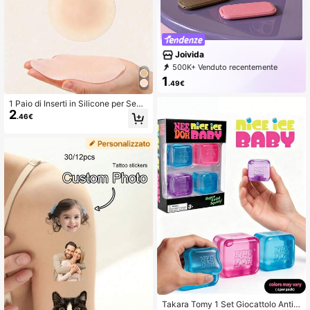
Joivida
500K+ Venduto recentemente
99K+ Acquisto ripetuto
1
.49€
295K abbonamento
1 Paio di Inserti in Silicone per Seno
2
da Donna: Cuscinetti Sollevanti in S
.46€
ilicone Solido Ultra-Sottili, Invisibili
e Senza Cuciture, per il Sollevamen
to del Seno e la Copertura dei Cape
zzoli
Takara Tomy 1 Set Giocattolo Antist