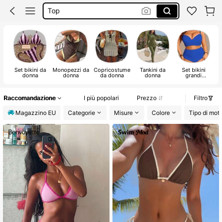
Copri Costumi Donna Mare
Pantaloncini Donna
Costumi Mare Donna
Set bikini da
Monopezzi da
Copricostume
Tankini da
Set bikini
donna
donna
da donna
donna
grandi
dimensioni
Raccomandazione
I più popolari
Prezzo
Filtro
Magazzino EU
Categorie
Misure
Colore
Tipo di mot