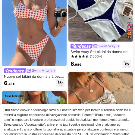
25
Swim Vcay
Swim Vcay Set bikini da donna com
posto da top a triangolo senza spalli
(1000+)
ne e senza schienale di colore unit
8
o, e pantaloncini da bagno, adatto p
.98€
er la spiaggia e le vacanze, per la pr
Swim Miturn
imavera/estate
Nuovo set bikini da donna a 2 pezzi
con stampa tartan, scollo liscio, spa
6
.48€
lline sottili, aderente, per vacanze e
stive e spiaggia
Utilizziamo cookie e tecnologie simili sul nostro sito web per fornire il servizio richiesto e
offrirvi la migliore esperienza di navigazione possibile. Potete "Rifiuta tutto", "Accetta
tutto" o impostare le vostre preferenze sui cookie in qualsiasi momento a vostra scelta.
Selezionando "Accetta tutto", attiveremo tutti i cookie opzionali, che ci aiutano ad
analizzare il traffico, offrire funzionalità avanzate e personalizzare contenuti e annunci
per migliorare la vostra esperienza di acquisto con SHEIN. Selezionando "Rifiuta tutto",