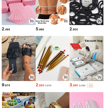
2
5
2
.48€
.98€
.95€
9
2
3
.67€
.85€
.36€
2.87€
3.46€
-2%