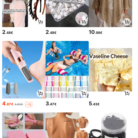
2
2
10
.48€
.48€
.98€
4
3
5
.87€
.47€
.43€
4.92€
-1%