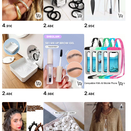
4
2
2
.91€
.48€
.95€
2
4
2
.48€
.98€
.48€