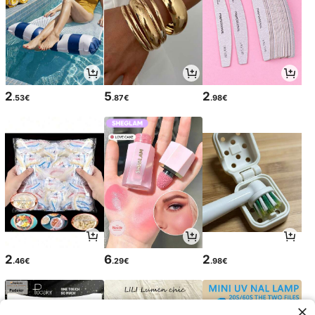
2
5
2
.53€
.87€
.98€
2
6
2
.46€
.29€
.98€