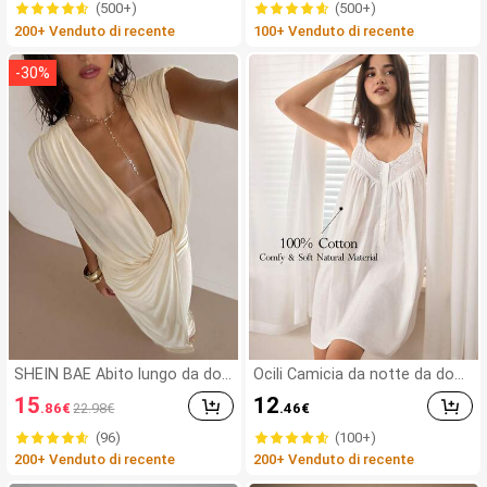
(500+)
(500+)
a donna stile bohémien, gonn
200+ Venduto di recente
100+ Venduto di recente
a a fiori, abbigliamento da spia
ggia, abbigliamento per la prim
avera
-
30
%
SHEIN BAE Abito lungo da don
Ocili Camicia da notte da donn
na bianco estivo seducente c
a con ricamo floreale e design
15
12
.86
€
22.98€
.46
€
on scollo profondo, adatto pe
a bottoni cavi, abito da notte
r la stagione dei matrimoni, fe
per signore
(96)
(100+)
ste, uscite con amici e appunt
200+ Venduto di recente
200+ Venduto di recente
amenti, abito primaverile