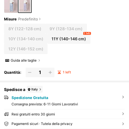
Misure
Predefinito
8Y
(122-128 cm)
9Y
(128-134 cm)
1 left
10Y
(134-140 cm)
11Y
(140-146 cm)
12Y
(146-152 cm)
Guida alle taglie
Quantità:
1 left
Spedisce a
Italy
Spedizione Gratuita
Consegna prevista:
6-11 Giorni Lavorativi
Resi gratuiti entro 30 giorni
Pagamenti sicuri · Tutela della privacy