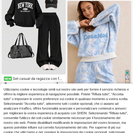
nze e tempo libero.
Set casual da ragazza con fel
NEW
pa in maglia a maniche lunghe con
8
.87€
stampa di lettere e pantaloni della t
Utilizziamo cookie e tecnologie simili sul nostro sito web per fornire il servizio richiesto e
SHEIN Set di 2 pezzi felpa graf
NEW
uta a gamba larga
ica e pantaloni della tuta per ragazz
offrirvi la migliore esperienza di navigazione possibile. Potete "Rifiuta tutto", "Accetta
15
.48€
e pre-adolescenti, blu con stampa t
tutto" o impostare le vostre preferenze sui cookie in qualsiasi momento a vostra scelta.
ropicale, outfit coordinati casual da
Selezionando "Accetta tutto", attiveremo tutti i cookie opzionali, che ci aiutano ad
casa, per la scuola, autunno, palestr
analizzare il traffico, offrire funzionalità avanzate e personalizzare contenuti e annunci
a/G
per migliorare la vostra esperienza di acquisto con SHEIN. Selezionando "Rifiuta tutto",
consentite l'utilizzo dei soli cookie strettamente necessari per il funzionamento del
nostro sito web. Potete disabilitarli modificando le impostazioni del vostro browser, ma
questo potrebbe influire sul corretto funzionamento del sito. Per saperne di più sui
cookie che utilizziamo e per regolare le impostazioni dei cookie opzionali, selezionate