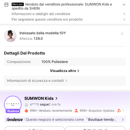
Venduto dal venditore professionale: SUMWON Kids e
Mercato
spedito da SHEIN
Informazioni e obblighi del venditore
Per segnalare questo venditore e/o prodotto
Indossato dalla modella:
10Y
Altezza:
139.0
Dettagli Del Prodotto
Composizione:
100% Poliestere
Visualizza altro
Informazioni di sicurezza e contatti
SUMWON Kids
289K Follower
4.90
a***0
segue
2 ore fa
3***5
sta navigando
99K+ Venduto recentemente
99K+ Acquisto ripetuto
Follo
289K Follower
4.90
Questo negozio è selezionato come
「Boutique trendy」
289K Follower
4.90