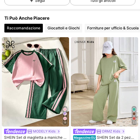
Segui
Tutti gli articoli
289K Follower
4.90
Ti Può Anche Piacere
Raccomandazione
Giocattoli e Giochi
Forniture per ufficio & Scuola
289K Follower
4.90
289K Follower
4.90
289K Follower
4.90
289K Follower
4.90
289K Follower
4.90
289K Follower
4.90
18
32
289K Follower
4.90
MODELY Kids
DRMZ Kids
SHEIN Set di maglietta a maniche c
SHEIN Set da 2 pezzi
Magazzino EU