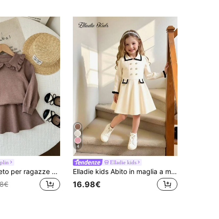
4
plin
Elladie kids
SHEIN Completo per ragazze composto da maglione a maniche lunghe con colletto Peter Pan in tinta unita e minigonna lavorata a maglia, adatto per l'autunno/inverno
Elladie kids Abito in maglia a maniche lunghe con colletto in perle per ragazze, stile principessa, versatile per autunno/inverno
16.98€
48€