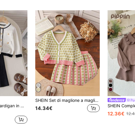
SHEIN Set di maglione a maglia carino in stile preppy per ragazze, primavera e autunno
Pip
Set da 2 pezzi: 1 cardigan in maglia con finta tasca di colore unito e 1 pantalone in maglia di colore unito, adatto per uso quotidiano, vacanze, primavera, autunno, inverno
14.34€
12.36€
12.