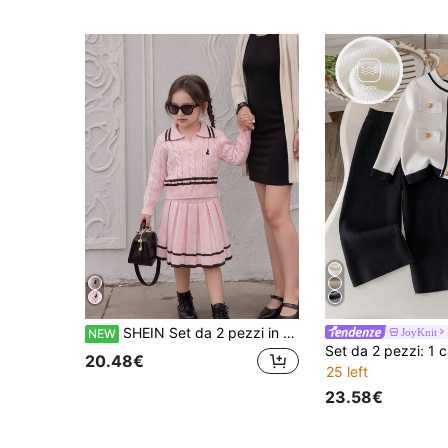
SHEIN Set da 2 pezzi in maglia rosa per ragazze, carino maglione ricamato con coniglio + minigonna in maglia, pullover a maniche lunghe con scollo a V e dettaglio a corda intrecciata, stile casual elegante per autunno/inverno
JoyKnit
NEW
20.48€
25 left
23.58€