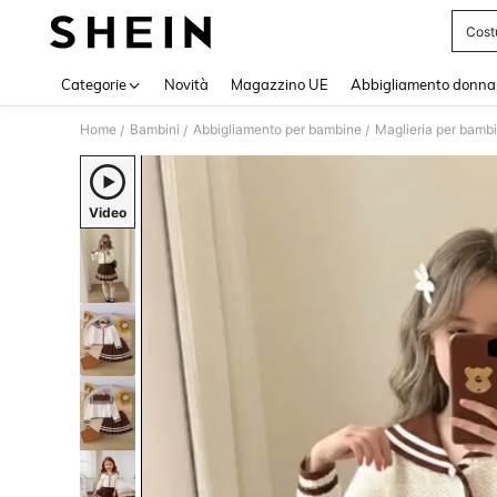
Cost
Use up 
Categorie
Novità
Magazzino UE
Abbigliamento donna
Home
Bambini
Abbigliamento per bambine
Maglieria per bamb
/
/
/
Video