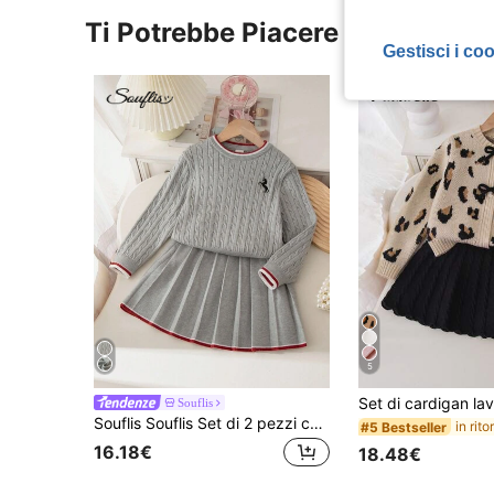
Ti Potrebbe Piacere
Gestisci i co
5
Souflis
Souflis Souflis Set di 2 pezzi composto da top a maniche lunghe lavorato a maglia ed elegantemente ricamato e gonna, versatile per casa, uscite e riunioni
#5 Bestseller
16.18€
18.48€