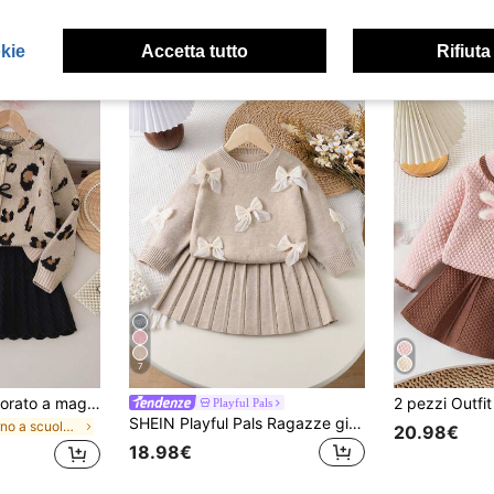
okie
Accetta tutto
Rifiuta
7
Set di cardigan lavorato a maglia con fiocco e stampa leopardata e minigonna lavorata a maglia, adatto per autunno/inverno, per ragazze giovani
Playful Pals
SHEIN Playful Pals Ragazze giovani Maglione a girocollo con maniche lunghe a goccia e spalle scoperte in organza fatta a mano color avena + Gonna plissettata abbinata, morbido e confortevole, adatto per uso quotidiano, all'aperto, viaggi, vacanze, casa, asilo nido e giochi per bambini. Set da 2 pezzi di gonne e maglioni in stile vintage per ragazze piccole, adatto per autunno e inverno
in ritorno a scuola Maglieria per ragazze
20.98€
18.98€