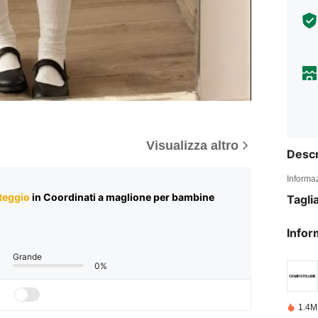
Visualizza altro
Descr
Informaz
teggio
in Coordinati a maglione per bambine
Tagli
Infor
Grande
0%
1.4M