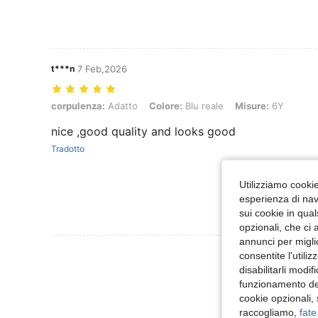
t***n
7 Feb,2026
corpulenza: Adatto, Colore: Blu reale, Misure: 6Y
corpulenza:
Adatto
Colore:
Blu reale
Misure:
6Y
nice ,good quality and looks good
Tradotto
Utilizziamo cookie 
esperienza di navi
sui cookie in qual
opzionali, che ci 
annunci per migli
Visualizza Altre
consentite l'utili
disabilitarli modi
funzionamento del
cookie opzionali,
raccogliamo,
fate