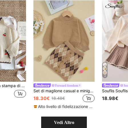
4
 quotidiana, i viaggi, le vacanze, la casa e il ritorno a scuola
Forward freedom
Sou
Set di maglione casual e minigonna a motivo argyle, stile da ragazza, adatto per autunno/inverno
18.30€
18.98€
18.48€
Alto livello di fidelizzazione dei clienti
Vedi Altro