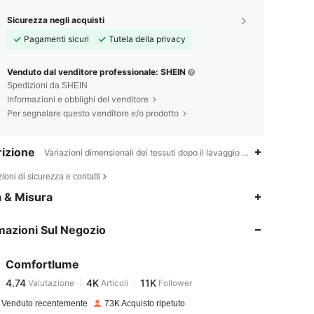
Sicurezza negli acquisti
Pagamenti sicuri
Tutela della privacy
Venduto dal venditore professionale: SHEIN
Spedizioni da SHEIN
Informazioni e obblighi del venditore
Per segnalare questo venditore e/o prodotto
izione
Variazioni dimensionali dei tessuti dopo il lavaggio domestico,Collo d
ioni di sicurezza e contatti
4.74
4K
11K
a & Misura
mazioni Sul Negozio
4.74
4K
11K
Comfortlume
4.74
4K
11K
Valutazione
Articoli
Follower
b***a
pagato
1 giorno fa
 Venduto recentemente
73K Acquisto ripetuto