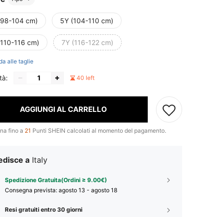
(98-104 cm)
5Y (104-110 cm)
(110-116 cm)
7Y (116-122 cm)
da alle taglie
tà:
40 left
AGGIUNGI AL CARRELLO
na fino a
21
Punti SHEIN calcolati al momento del pagamento.
edisce a
Italy
Spedizione Gratuita(Ordini ≥ 9.00€)
Consegna prevista:
agosto 13 - agosto 18
Resi gratuiti entro 30 giorni