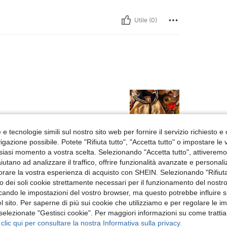
Utile (0)
e tecnologie simili sul nostro sito web per fornire il servizio richiesto e o
gazione possibile. Potete "Rifiuta tutto", "Accetta tutto" o impostare le
siasi momento a vostra scelta. Selezionando "Accetta tutto", attiveremo t
Utile (2)
aiutano ad analizzare il traffico, offrire funzionalità avanzate e personal
orare la vostra esperienza di acquisto con SHEIN. Selezionando "Rifiuta
 Recensioni
zzo dei soli cookie strettamente necessari per il funzionamento del nostr
ficando le impostazioni del vostro browser, ma questo potrebbe influire s
 sito. Per saperne di più sui cookie che utilizziamo e per regolare le i
 selezionate "Gestisci cookie". Per maggiori informazioni su come trattia
 clic qui per consultare la nostra Informativa sulla privacy.