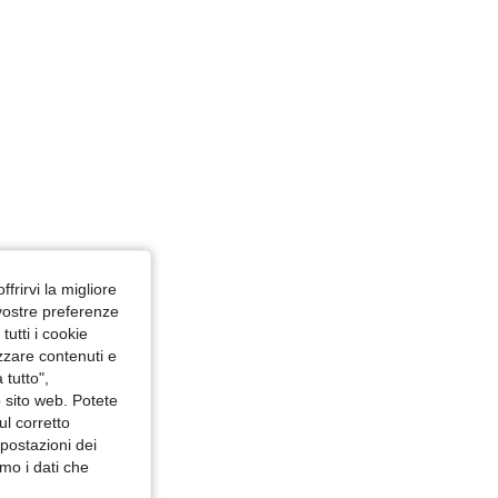
ffrirvi la migliore
 vostre preferenze
utti i cookie
izzare contenuti e
 tutto",
o sito web. Potete
ul corretto
mpostazioni dei
mo i dati che