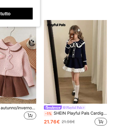
 tutto
2 pezzi Outfit autunno/inverno per ragazze, cardigan lavorato a maglia con coniglietto carino e set di gonna, abbigliamento per bambini per uso esterno
Playful Pals
SHEIN Playful Pals Cardigan lungo a maniche lunghe in maglia nera casual e carino con contrasto di colore con perle e gonna corta arricciata in maglia. Morbido e confortevole, adatto per occasioni quotidiane, scene all'aperto, scene di viaggio, scene di vacanza, scene domestiche, scene di asilo nido e giochi per bambini
-1%
21.76€
21.98€