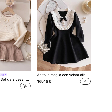
Abito in maglia con volant alla moda e carino per ragazze, abito invernale per bambine in bianco e nero, abito invernale per bambine, abito per bambine, abito in maglia per bambine in autunno e inverno, abito per ragazze in autunno e inverno, abiti per ragazze, abito per ragazze a maniche lunghe, abito per ragazze in autunno e inverno, abito per ragazze in primavera e autunno, abiti per ragazze in autunno e inverno
flis
Souflis Souflis Set da 2 pezzi in maglia per ragazze giovani, con maglione a maniche lunghe con fiocco e gonna plissettata, adatto all'inverno
16.48€