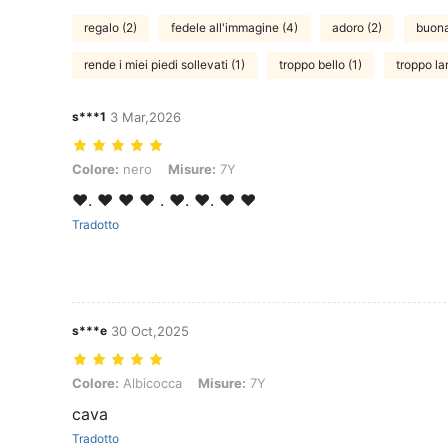
regalo (2)
fedele all'immagine (4)
adoro (2)
buona
rende i miei piedi sollevati (1)
troppo bello (1)
troppo la
s***1
3 Mar,2026
Colore: nero, Misure: 7Y
Colore:
nero
Misure:
7Y
❤️. ❤️ ❤️ ❤️ . ❤️. ❤️. ❤️ ❤️
Tradotto
s***e
30 Oct,2025
Colore: Albicocca, Misure: 7Y
Colore:
Albicocca
Misure:
7Y
cava
Tradotto