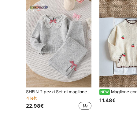
SHEIN 2 pezzi Set di maglione con colletto in pizzo e pantaloni in maglia con spacco e fiocco, outfit elegante per autunno/inverno per ragazze
Maglione con stampa di ciliegie per ragazze giovani, adatto per la vita
NEW
4 left
11.48€
22.98€