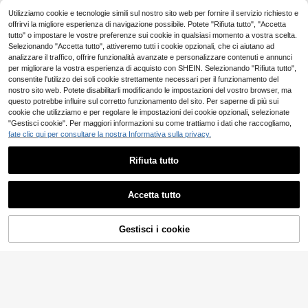
SHEIN Set casual da r
Magazzino EU
6
agazza minimalista con top a manic
Utilizziamo cookie e tecnologie simili sul nostro sito web per fornire il servizio richiesto e
.48€
he corte e pantaloncini, adatto per
offrirvi la migliore esperienza di navigazione possibile. Potete "Rifiuta tutto", "Accetta
l'estate, 2 pezzi
4-7 giorni lavorativi
tutto" o impostare le vostre preferenze sui cookie in qualsiasi momento a vostra scelta.
Selezionando "Accetta tutto", attiveremo tutti i cookie opzionali, che ci aiutano ad
analizzare il traffico, offrire funzionalità avanzate e personalizzare contenuti e annunci
per migliorare la vostra esperienza di acquisto con SHEIN. Selezionando "Rifiuta tutto",
consentite l'utilizzo dei soli cookie strettamente necessari per il funzionamento del
nostro sito web. Potete disabilitarli modificando le impostazioni del vostro browser, ma
questo potrebbe influire sul corretto funzionamento del sito. Per saperne di più sui
cookie che utilizziamo e per regolare le impostazioni dei cookie opzionali, selezionate
"Gestisci cookie". Per maggiori informazioni su come trattiamo i dati che raccogliamo,
fate clic qui per consultare la nostra Informativa sulla privacy.
Rifiuta tutto
Accetta tutto
Gestisci i cookie
AGGIUNGI AL CARRELLO