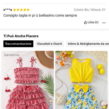
s***a
Colore: Blu / Misure: 5Y
Consiglio
taglia
in
pi
ù
bellissimo
come
sempre
Utile
(0)
Ti Può Anche Piacere
Raccomandazione
Giocattoli e Giochi
Intimo & Abbigliamento da no