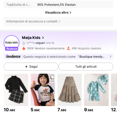
Top&Sotto di costume Composizione:
95% Poliestere,5% Elastan
Visualizza altro
Informazioni di sicurezza e contatti
112K Follower
4.87
Maija Kids
s***e
segue
6 ore fa
c***6
sta navigando
112K Follower
4.87
190K Venduto recentemente
49K Acquisto ripetuto
Questo negozio è selezionato come
「Boutique trendy」
112K Follower
4.87
Segui
Tutti gli articoli
112K Follower
4.87
112K Follower
4.87
10
5
7
9
12
.48€
.98€
.98€
.98€