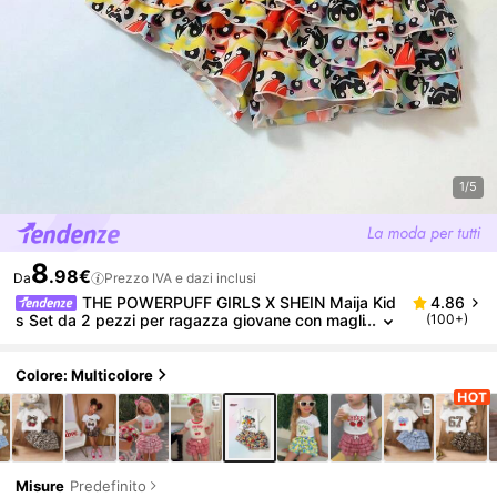
1/5
8
.98€
Da
Prezzo IVA e dazi inclusi
THE POWERPUFF GIRLS X SHEIN Maija Kid
4.86
s Set da 2 pezzi per ragazza giovane con magli
(100+)
etta pullover a maniche corte in maglia morbida
con scollo rotondo e motivo, e gonna-pantalone a b
alze con vita elastica
Colore: Multicolore
Misure
Predefinito