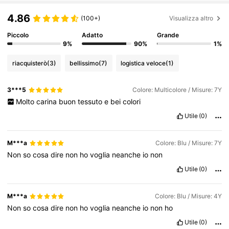
112K Follower
4.87
4.86
(100+)
Visualizza altro
112K Follower
4.87
Piccolo
Adatto
Grande
9%
90%
1%
riacquisterò
(3)
bellissimo
(7)
logistica veloce
(1)
112K Follower
4.87
3***5
Colore: Multicolore / Misure: 7Y
Molto
carina
buon
tessuto
e
bei
colori
112K Follower
4.87
Utile
(0)
112K Follower
4.87
M***a
Colore: Blu / Misure: 7Y
Non
so
cosa
dire
non
ho
voglia
neanche
io
non
Utile
(0)
112K Follower
4.87
M***a
Colore: Blu / Misure: 4Y
Non
so
cosa
dire
non
ho
voglia
neanche
io
non
ho
Utile
(0)