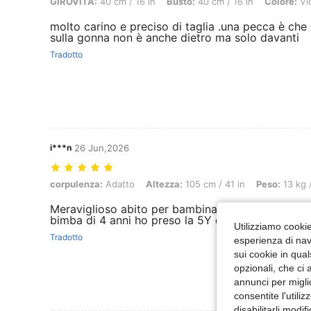
GIROVITA:
40 cm / 16 in
Busto:
40 cm / 16 in
Colore:
Vi
molto carino e preciso di taglia .una pecca è che 
sulla gonna non è anche dietro ma solo davanti
Tradotto
i***n
26 Jun,2026
corpulenza: Adatto, Altezza: 105 cm / 41 in, Peso: 13 kg / 29 lbs, Co
corpulenza:
Adatto
Altezza:
105 cm / 41 in
Peso:
13 kg /
Meraviglioso abito per bambina. Fatto bene e di q
bimba di 4 anni ho preso la 5Y ed è perfetta.
Utilizziamo cookie 
Tradotto
esperienza di navi
sui cookie in qual
opzionali, che ci 
annunci per migli
consentite l'utili
disabilitarli modi