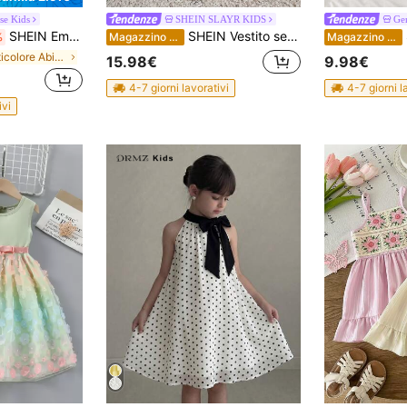
se Kids
SHEIN SLAYR KIDS
Ge
SHEIN Emery Rose Kids 1 pezzo Vestito casual e carino da ragazza con stampa floreale, stile quotidiano autunnale, decorazione fiocco marrone, senza maniche, vestito a balze
SHEIN Vestito senza maniche da ragazza con collo quadrato e colore unito
S
%
Magazzino EU
Magazzino EU
in Multicolore Abiti per ragazze giovani
15.98€
9.98€
4-7 giorni lavorativi
4-7 giorni l
ivi