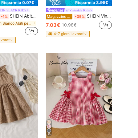
Risparmia 0.07€
Risparmia 3.95€
EIN SLAYR KIDS
Vintaside Kids
SHEIN Abito da vacanza con stampa di ciliegie carino per ragazze giovani
SHEIN Vintaside Kids Ragazzine Abiti con bordo a volant fiocco frontale
-1%
Magazzino EU
-35%
in Bianco Abiti per ragazze giovani
7.03€
10.98€
€
4-7 giorni lavorativi
avorativi
10