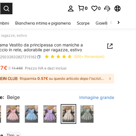
0
0
s Enter to select.
mbini
Biancheria intima e pigiameria
Scarpe
Gioielli E Accessori
 ragazze, estivo
ama Vestito da principessa con maniche a
cio in rete, adorabile per ragazze, estivo
k25032632827215162
(500+ Recensioni)
37€
ICE AND AVAILABILITY
11.48€
Prezzo IVA e dazi inclusi
Risparmia
0.57€
su questo articolo dopo l'iscrizione.
e:
Beige
Immagine grande
re
Tipo