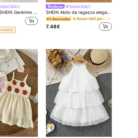
nkimix Kids
Sweetra Kids
HEIN Genkimix Kids Abito estivo casual da ragazza con stampa batik, balza sul fondo e collo a canottiera
SHEIN Abito da ragazza elegante classico francese a quadri bianco e nero con scollo quadrato e linea ad A, con fiocchi laterali, per feste estive e streetwear
in Rosso Abiti per ragazze giovani
#3 Bestseller
7.48€
avorativi