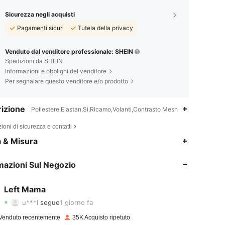
Sicurezza negli acquisti
Pagamenti sicuri
Tutela della privacy
Venduto dal venditore professionale: SHEIN
Spedizioni da SHEIN
Informazioni e obblighi del venditore
Per segnalare questo venditore e/o prodotto
izione
Poliestere,Elastan,Sì,Ricamo,Volanti,Contrasto Mesh
ioni di sicurezza e contatti
4.88
125
21K
a & Misura
4.88
125
21K
mazioni Sul Negozio
4.88
125
21K
Left Mama
u***l
segue
1 giorno fa
4.88
125
21K
Valutazione
Articoli
Follower
Venduto recentemente
35K Acquisto ripetuto