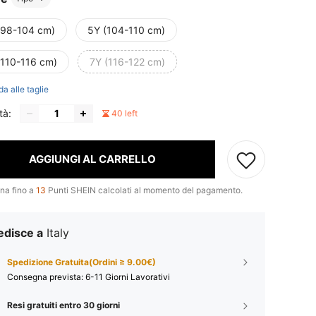
(98-104 cm)
5Y (104-110 cm)
(110-116 cm)
7Y (116-122 cm)
da alle taglie
tà:
40 left
AGGIUNGI AL CARRELLO
na fino a
13
Punti SHEIN calcolati al momento del pagamento.
edisce a
Italy
Spedizione Gratuita(Ordini ≥ 9.00€)
Consegna prevista:
6-11 Giorni Lavorativi
Resi gratuiti entro 30 giorni