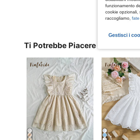
funzionamento del
Visualizza Altre
cookie opzionali,
raccogliamo,
fate
Gestisci i co
Ti Potrebbe Piacere