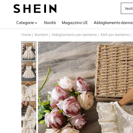
Vest
Use up 
Categorie
Novità
Magazzino UE
Abbigliamento donna
Home
Bambini
Abbigliamento per bambine
Abiti per bambine
/
/
/
/