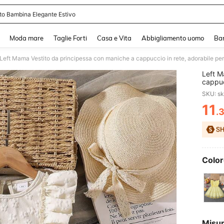
ito Bambina Elegante Estivo
and down arrow keys to navigate search Recente ricerca and Cerca e Trova. Pres
Moda mare
Taglie Forti
Casa e Vita
Abbigliamento uomo
Ba
Left Mama Vestito da principessa con maniche a cappuccio in rete, adorabile per
Left M
cappuc
SKU: s
11
.
PR
Color
Misu