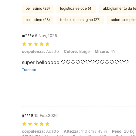
bellissimo (26)
logistica veloce (4)
abbigliamento da fe
bellissimo (28)
fedele all'immagine (27)
colore semplic
m***e
6 Nov,2025
corpulenza: Adatto, Colore: Beige, Misure: 4Y
corpulenza:
Adatto
Colore:
Beige
Misure:
4Y
super bellooooo 🤍🤍🤍🤍🤍🤍🤍🤍🤍🤍🤍🤍🤍🤍
Tradotto
g***6
15 Feb,2026
corpulenza: Adatto, Altezza: 110 cm / 43 in, Peso: 20 kg / 44 lbs, AN
corpulenza:
Adatto
Altezza:
110 cm / 43 in
Peso:
20 kg 