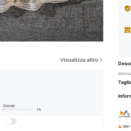
Visualizza altro
Descr
Informaz
Tagli
Infor
Grande
1%
98K 