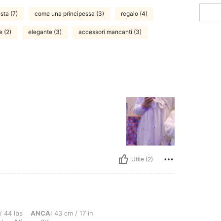
sta (7)
come una principessa (3)
regalo (4)
e (2)
elegante (3)
accessori mancanti (3)
Utile (2)
CA: 43 cm / 17 in, GIROVITA: 40 cm / 16 in, Busto: 40 cm / 16 in, Colore: Viola, M
/ 44 lbs
ANCA:
43 cm / 17 in