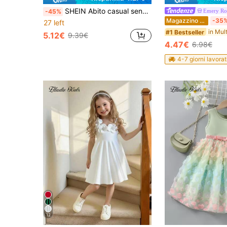
SHEIN Abito casual senza maniche con stampa floreale ditsy per ragazze giovani
Emery Ro
-45%
Magazzino EU
-35
27 left
#1 Bestseller
5.12€
9.39€
4.47€
6.98€
4-7 giorni lavorat
12