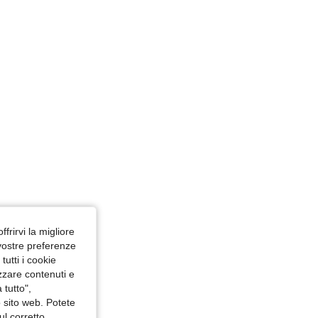
ffrirvi la migliore
 vostre preferenze
utti i cookie
izzare contenuti e
 tutto",
o sito web. Potete
ul corretto