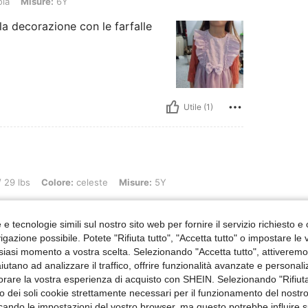
ola
Misure:
6Y
la decorazione con le farfalle
Utile (1)
lore: celeste, Misure: 5Y
 29 lbs
Colore:
celeste
Misure:
5Y
ualità. Per la mia
e tecnologie simili sul nostro sito web per fornire il servizio richiesto e o
gazione possibile. Potete "Rifiuta tutto", "Accetta tutto" o impostare le
siasi momento a vostra scelta. Selezionando "Accetta tutto", attiveremo t
aiutano ad analizzare il traffico, offrire funzionalità avanzate e personal
orare la vostra esperienza di acquisto con SHEIN. Selezionando "Rifiuta
Utile (0)
zzo dei soli cookie strettamente necessari per il funzionamento del nostr
ficando le impostazioni del vostro browser, ma questo potrebbe influire s