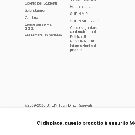
Sconto per Studenti
Guida alle Taglie
Sala stampa
SHEIN VIP
Carriera
SHEIN Affiliazione
Legge sui servizi
Come segnalare
digitali
contenuti illegali
Presentare un reclamo
Politica di
classificazione
​Informazioni sul
prodotto
©2009-2026 SHEIN Tutti i Diritti Riservati
Centro sulla Privacy
Politica sulla Privacy & Cookie
Imposta 
Termini & Condizioni
Informativa sull'IA
Proprietà intellettuale
Ci dispiace, questo prodotto è esaurito Mo
Sistema di raccomandazione e impostazioni personalizzate
U