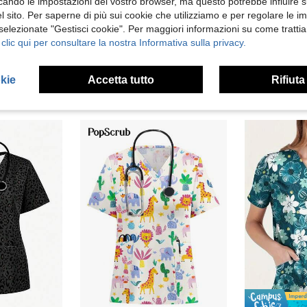
ficando le impostazioni del vostro browser, ma questo potrebbe influire s
 sito. Per saperne di più sui cookie che utilizziamo e per regolare le i
parmia 0.36€
 selezionate "Gestisci cookie". Per maggiori informazioni su come trattia
TaskEZ Set uniforme di top a maniche corte con scollo a V in tinta unita e pantaloni casual, set da camice
TaskEZ Top infermieristico rosa con stampa cartoni animati dinosauri & floreale, top chirurgico con scollo a V e maniche corte, scrub da donna, moda primavera/estate
T
NEW
Magazzino EU
 clic qui per consultare la nostra Informativa sulla privacy.
18 left
)
8.48€
10.99€
4-7 giorni l
okie
Accetta tutto
Rifiuta
ivi