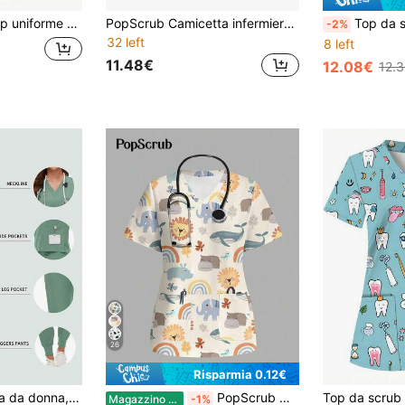
 adatto per il lavoro, il pendolarismo e l'ospedale per animali domestici
PopScrub Camicetta infermiera con scollo a V, maniche corte, doppia tasca, con stampa carina di animali come giraffa, leone, elefante, maiale, cactus e cartoni animati
Top da scrub da donna con stampa flor
-2%
32 left
8 left
11.48€
12.08€
12.
26
Risparmia 0.12€
Divisa da infermiera da donna, divisa da estetica SPA, set di abbigliamento da lavoro per clinica veterinaria e odontoiatria per animali domestici, divisa da infermiera di alta qualità per l'autunno
PopScrub Maglietta con scollo a V, maniche corte, tasche, con stampa di cartoni animali per donna
Magazzino EU
-1%