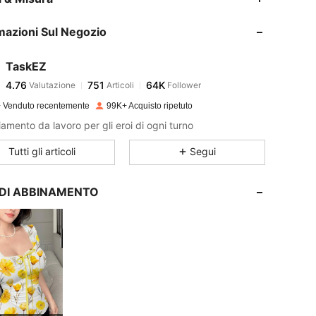
mazioni Sul Negozio
4.76
751
64K
TaskEZ
4.76
751
64K
Valutazione
Articoli
Follower
e***3
pagato
1 giorno fa
 Venduto recentemente
99K+ Acquisto ripetuto
4.76
751
64K
iamento da lavoro per gli eroi di ogni turno
Tutti gli articoli
Segui
4.76
751
64K
I DI ABBINAMENTO
4.76
751
64K
4.76
751
64K
4.76
751
64K