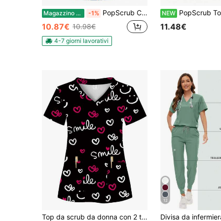
PopScrub Camice da infermiere con stampa di coniglio cartoni animati a maniche corte
PopScrub Top uniforme casual minimalista con stampa leopardata vintage a contrasto,
Magazzino EU
-1%
NEW
10.87€
11.48€
10.98€
4-7 giorni lavorativi
12
Top da scrub da donna con 2 tasche, morbido, traspirante, camicia da scrub pratica per professionisti sanitari - camicia da scrub autunnale