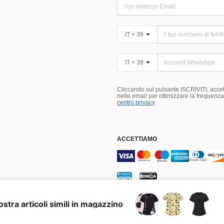
IT + 39
IT + 39
Cliccando sul pulsante ISCRIVITI, accett
nelle email per ottimizzare la frequenza e
centro privacy
.
ACCETTIAMO
i Cookies
Scelta dell'annuncio
stra articoli simili in magazzino
nited States