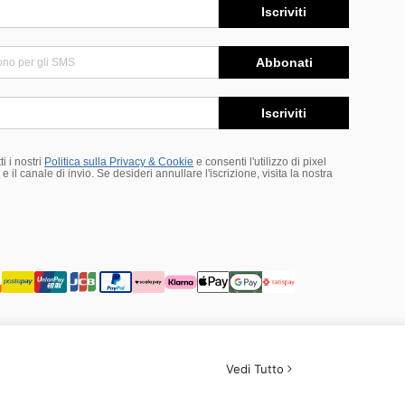
Iscriviti
Abbonati
Iscriviti
i i nostri
Politica sulla Privacy & Cookie
e consenti l'utilizzo di pixel
 il canale di invio. Se desideri annullare l'iscrizione, visita la nostra
Vedi Tutto