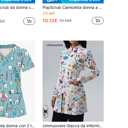
eale, scollo a V, maniche corte e tasche, per primavera, vacanze e autunno
PopScrub Camicetta donna a scollo a V, maniche corte, con due tasche, con stampa carina di frutta, frutteto, fragola, banana, anguria, ciliegia, mirtillo, limone, mango, stampa floreale e botanica, adatta come uniforme per infermiere/medici, uniforme chirurgica, abbigliamento da lavoro per toelettatura animali domestici, abbigliamento da lavoro per nutrizionisti, abbigliamento da lavoro per laboratorio, multitasche funzionale, abbigliamento casual e adorabile per vacanze
23 left
10.12€
10.18€
36€
Top da scrub da donna con 2 tasche, morbido, traspirante, camicia da scrub pratica per professionisti sanitari - camicia da scrub autunnale
cimmuovere Giacca da infermiera con stampa arcobaleno e chiusura lampo anteriore con tasche, uniforme da infermiera, abbigliamento da lavoro per dentista, sanità, ospedale per animali domestici, laboratorio primavera autunno