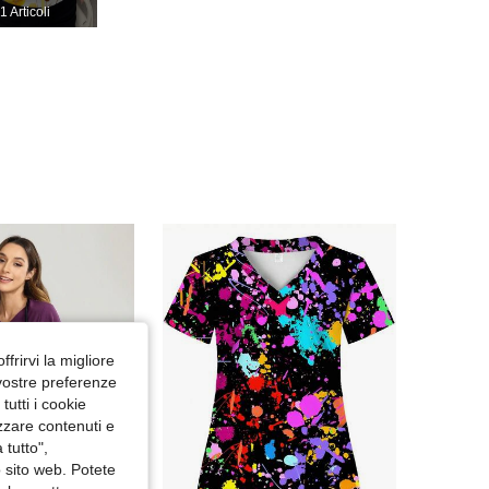
1 Articoli
4.76
751
64K
4.76
751
64K
ffrirvi la migliore
 vostre preferenze
utti i cookie
izzare contenuti e
 tutto",
o sito web. Potete