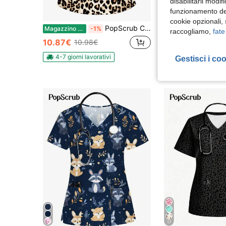
disabilitarli modi
funzionamento del
Ris
cookie opzionali,
PopScrub Camicetta divisa con scollo a V e maniche corte con stampa leopardata
Magazzino EU
-1%
Magazzino EU
-1%
raccogliamo,
fate
(1000+
10.87€
10.98€
18.43€
18.79€
4-7 giorni lavorativi
Gestisci i co
4-7 giorni lavorat
17