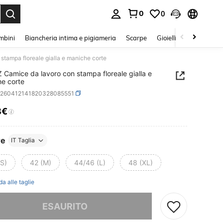
0
0
s Enter to select.
mbini
Biancheria intima e pigiameria
Scarpe
Gioielli E Accessori
tampa floreale gialla e maniche corte
 Camice da lavoro con stampa floreale gialla e
e corte
z260412141820328085551
8€
ICE AND AVAILABILITY
re
IT Taglia
(S)
42 (M)
44/46 (L)
48 (XL)
da alle taglie
ace, questo prodotto è esaurito
ESAURITO