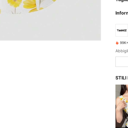
Infor
99K+
Abbigl
STIL