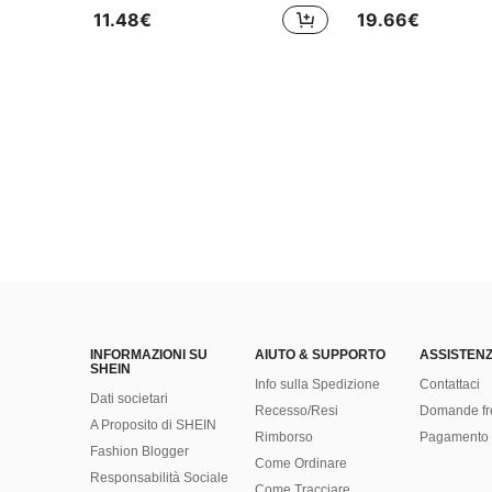
11.48€
19.66€
INFORMAZIONI SU
AIUTO & SUPPORTO
ASSISTENZ
SHEIN
Info sulla Spedizione
Contattaci
Dati societari
Recesso/Resi
Domande fr
A Proposito di SHEIN
Rimborso
Pagamento 
Fashion Blogger
Come Ordinare
Responsabilità Sociale
Come Tracciare