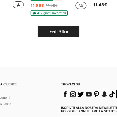
11.48€
11.86€
11.98€
4-7 giorni lavorativi
Vedi Altro
A CLIENTE
TROVACI SU
equenti
& Tasse
ISCRIVITI ALLA NOSTRA NEWSLETT
POSSIBILE ANNULLARE LA SOTTOSC