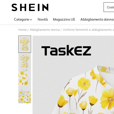
Cost
Use up 
Categorie
Novità
Magazzino UE
Abbigliamento donna
Home
Abbigliamento donna
Uniformi femminili e abbigliamento 
/
/