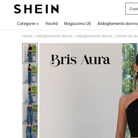
Cost
Use up 
Categorie
Novità
Magazzino UE
Abbigliamento donna
Home
Abbigliamento donna
Abbigliamento donna
Denim da d
/
/
/