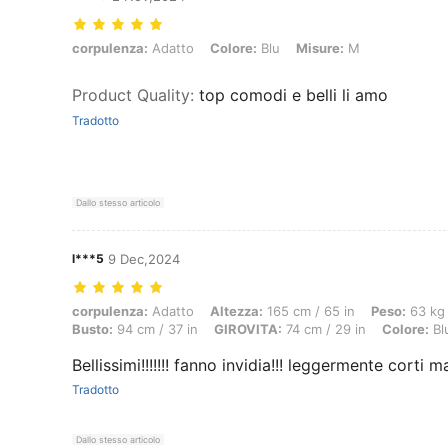
corpulenza: Adatto, Colore: Blu, Misure: M
corpulenza:
Adatto
Colore:
Blu
Misure:
M
Product Quality
:
top comodi e belli li amo
Tradotto
Dallo stesso articolo
l***5
9 Dec,2024
corpulenza: Adatto, Altezza: 165 cm / 65 in, Peso: 63 kg / 139 lbs, 
corpulenza:
Adatto
Altezza:
165 cm / 65 in
Peso:
63 kg 
Busto:
94 cm / 37 in
GIROVITA:
74 cm / 29 in
Colore:
Bl
Bellissimi!!!!!!! fanno invidia!!! leggermente corti m
Tradotto
Dallo stesso articolo