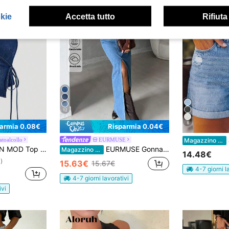
okie
Accetta tutto
Rifiuta
12
8
parmia 0.08€
Risparmia 0.04€
J
atoalcollo
EURMUSE
Magazzino EU
m da donna con schiena scoperta e lacci, semplice, per uso quotidiano
EURMUSE Gonna in denim a fessura alta con bottone frontale
Magazzino EU
14.48€
)
15.63€
15.67€
4-7 giorni l
4-7 giorni lavorativi
ivi