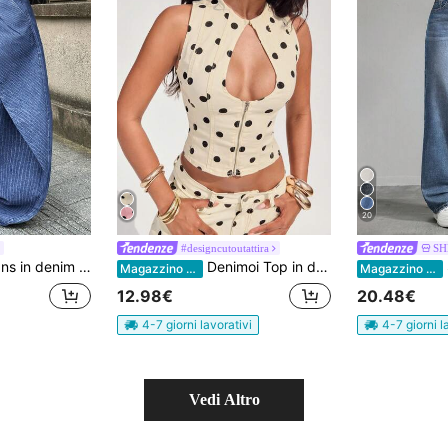
20
#designcutoutattira
SH
design asimmetrico senza elasticità
Denimoi Top in denim con chiusura lampo frontale tagliato, top sexy senza maniche, top in denim a corsetto, top in denim estivo a pois
S
Magazzino EU
Magazzino EU
12.98€
20.48€
4-7 giorni lavorativi
4-7 giorni l
Vedi Altro