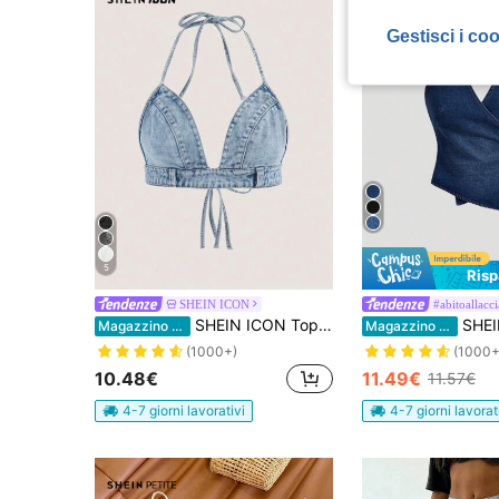
Gestisci i co
5
Ris
SHEIN ICON
#abitoallacci
SHEIN ICON Top corto estivo sexy con schiena scoperta e senza spalline
SHEIN MOD Top casual in deni
Magazzino EU
Magazzino EU
(1000+)
(1000+
10.48€
11.49€
11.57€
4-7 giorni lavorativi
4-7 giorni lavorat