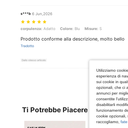
s***b
6 Jun,2026
corpulenza: Adatto, Colore: Blu, Misure: S
corpulenza:
Adatto
Colore:
Blu
Misure:
S
Prodotto conforme alla descrizione, molto bello
Tradotto
Dallo stesso articolo
Utilizziamo cookie 
Visualizza Altre
esperienza di navi
sui cookie in qual
opzionali, che ci 
annunci per migli
consentite l'utili
disabilitarli modi
Ti Potrebbe Piacere
funzionamento del
cookie opzionali,
raccogliamo,
fate