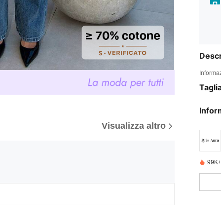
Descr
Informaz
Tagli
Infor
Visualizza altro
99K+