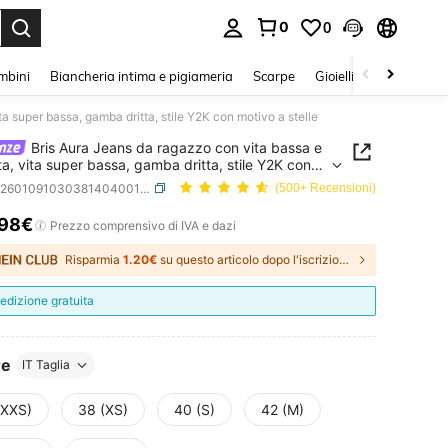
0
0
s Enter to select.
mbini
Biancheria intima e pigiameria
Scarpe
Gioielli E Accessori
ta super bassa, gamba dritta, stile Y2K con motivo a stelle
Bris Aura Jeans da ragazzo con vita bassa e
ata, vita super bassa, gamba dritta, stile Y2K con
a stelle
SKU: sz260109103038140400102
(500+ Recensioni)
.98€
ICE AND AVAILABILITY
Prezzo comprensivo di IVA e dazi
Risparmia
1.20€
su questo articolo dopo l'iscrizione.
edizione gratuita
re
IT Taglia
(XXS)
38 (XS)
40 (S)
42 (M)