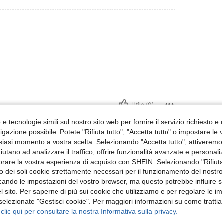
Utile (0)
e tecnologie simili sul nostro sito web per fornire il servizio richiesto e o
 Recensioni
gazione possibile. Potete "Rifiuta tutto", "Accetta tutto" o impostare le
siasi momento a vostra scelta. Selezionando "Accetta tutto", attiveremo t
aiutano ad analizzare il traffico, offrire funzionalità avanzate e personal
orare la vostra esperienza di acquisto con SHEIN. Selezionando "Rifiuta
zzo dei soli cookie strettamente necessari per il funzionamento del nostr
ficando le impostazioni del vostro browser, ma questo potrebbe influire s
 sito. Per saperne di più sui cookie che utilizziamo e per regolare le i
 selezionate "Gestisci cookie". Per maggiori informazioni su come trattia
 clic qui per consultare la nostra Informativa sulla privacy.