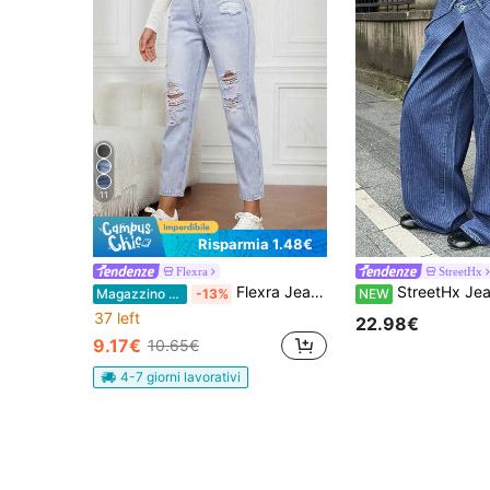
11
Risparmia 1.48€
Flexra
StreetHx
Flexra Jeans di jeans casual lavati e consumati
StreetHx Jeans in denim a righe con 
Magazzino EU
-13%
NEW
37 left
22.98€
9.17€
10.65€
4-7 giorni lavorativi