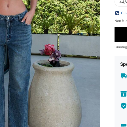
44/
Gui
Non è la
Guadag
Sp