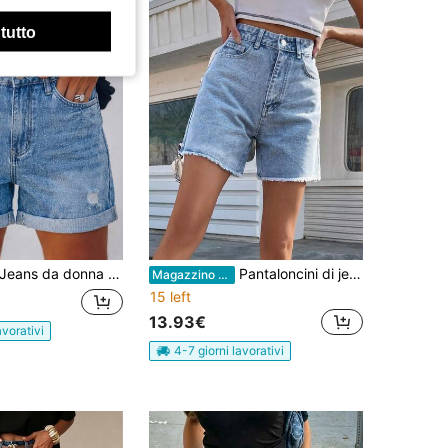
 tutto
eans da donna stile americano street style estivo nuovo versatile ampio semplice casual con effetto consumato colore unito lavato, estetica Y2K
Pantaloncini di jeans versatili e casual, semplici, con orlo sfrangiato, stile studentesco, che allungano la gamba per le donne
Magazzino EU
15 left
13.93€
avorativi
4-7 giorni lavorativi