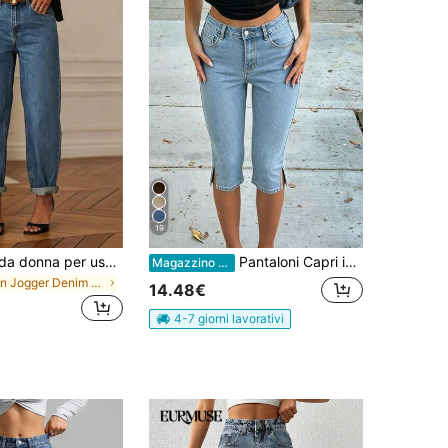
19
Jeans casual da donna per uso quotidiano, colore unito, eleganti e casual, in denim, ampi e comodi, adatti per l'ufficio e per tutte le stagioni, autunno
Pantaloni Capri in denim a vita media, stile retrò, elasticizzati, con orlo spaccato, 3/4, vestibilità aderente, gamba aderente, adatti per uscite casual e appuntamenti estivi e primaverili, per donne
Magazzino EU
in Jogger Denim da donna
14.48€
4-7 giorni lavorativi