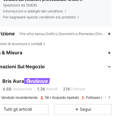
Spedizioni da SHEIN
Informazioni e obblighi del venditore
Per segnalare questo venditore e/o prodotto
izione
Vita ultra bassa,Grafico,Geometrico,Ramadan,Giorno dell'Indipende
ioni di sicurezza e contatti
a & Misura
4.68
1.3K
21K
mazioni Sul Negozio
4.68
1.3K
21K
Bris Aura
4.68
1.3K
21K
Valutazione
Articoli
Follower
A***5
pagato
1 giorno fa
 Venduto recentemente
5K+ Acquisto ripetuto
Follower in crescita del 20%
4.68
1.3K
21K
Tutti gli articoli
Segui
4.68
1.3K
21K