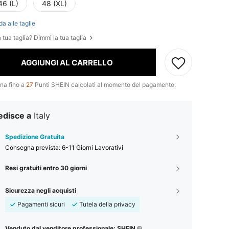
46 (L)
48 (XL)
da alle taglie
 tua taglia? Dimmi la tua taglia
AGGIUNGI AL CARRELLO
na fino a
27
Punti SHEIN calcolati al momento del pagamento.
edisce a
Italy
Spedizione Gratuita
Consegna prevista:
6-11 Giorni Lavorativi
Resi gratuiti entro 30 giorni
Sicurezza negli acquisti
Pagamenti sicuri
Tutela della privacy
Venduto dal venditore professionale: SHEIN