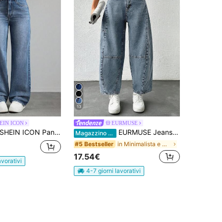
13
EIN ICON
EURMUSE
HEIN ICON Pantaloni di jeans larghi e comodi con tasche, casual e versatili, da donna
EURMUSE Jeans casual da donna con gamba curva e lavaggio
Magazzino EU
in Minimalista e moderno Denim da donna
#5 Bestseller
17.54€
avorativi
4-7 giorni lavorativi