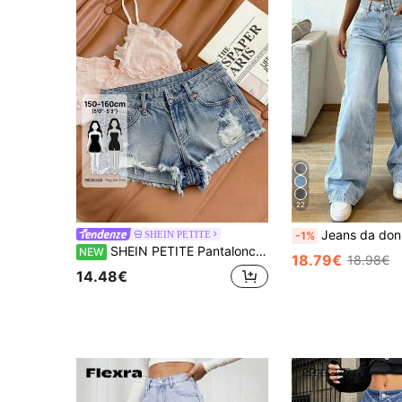
22
Jeans da donna vintage larghi con gamba dritta e effett
SHEIN PETITE
-1%
SHEIN PETITE Pantaloncini di jeans a vita bassa per donna taglie piccole
NEW
18.79€
18.98€
14.48€