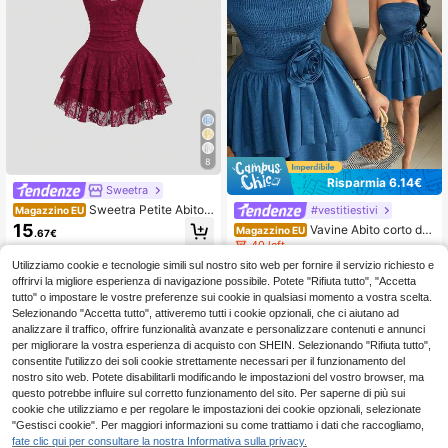
8
Risparmia 6.14€
Sweetra
Sweetra Petite Abito
#vestitiestivi
Magazzino EU
mini sexy da donna rosso senza ma
15
Vavine Abito corto da
Magazzino EU
.67€
niche con scollo a V e patchwork in
donna a tinta unita, minimalista, cas
40 left
pizzo, abito da addio al nubilato in p
4-7 giorni lavorativi
ual, con fiori 3D e balze a doppio str
izzo rosso, per donne di piccola stat
Utilizziamo cookie e tecnologie simili sul nostro sito web per fornire il servizio richiesto e
12
ato sul fondo, adatto per il pendolari
.47€
-32%
18.61€
ura
offrirvi la migliore esperienza di navigazione possibile. Potete "Rifiuta tutto", "Accetta
smo
4-7 giorni lavorativi
tutto" o impostare le vostre preferenze sui cookie in qualsiasi momento a vostra scelta.
Selezionando "Accetta tutto", attiveremo tutti i cookie opzionali, che ci aiutano ad
analizzare il traffico, offrire funzionalità avanzate e personalizzare contenuti e annunci
per migliorare la vostra esperienza di acquisto con SHEIN. Selezionando "Rifiuta tutto",
consentite l'utilizzo dei soli cookie strettamente necessari per il funzionamento del
nostro sito web. Potete disabilitarli modificando le impostazioni del vostro browser, ma
questo potrebbe influire sul corretto funzionamento del sito. Per saperne di più sui
cookie che utilizziamo e per regolare le impostazioni dei cookie opzionali, selezionate
"Gestisci cookie". Per maggiori informazioni su come trattiamo i dati che raccogliamo,
fate clic qui per consultare la nostra Informativa sulla privacy.