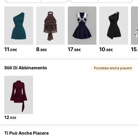
1.5M Follower
4.77
1.5M Follower
4.77
1.5M Follower
4.77
11
8
17
10
15
.09€
.98€
.98€
.98€
Stili Di Abbinamento
1.5M Follower
4.77
Potrebbe anche piacerti
1.5M Follower
4.77
1.5M Follower
4.77
12
.92€
1.5M Follower
4.77
Ti Può Anche Piacere