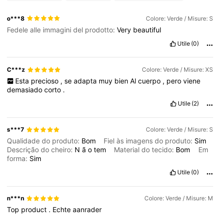
o***8
Colore: Verde / Misure: S
Fedele alle immagini del prodotto:
Very
beautiful
Utile
(0)
C***z
Colore: Verde / Misure: XS
Esta
precioso
,
se
adapta
muy
bien
Al
cuerpo
,
pero
viene
demasiado
corto
.
Utile
(2)
s***7
Colore: Verde / Misure: S
Qualidade do produto:
Bom
Fiel às imagens do produto:
Sim
Descrição do cheiro:
N
ã
o
tem
Material do tecido:
Bom
Em
forma:
Sim
Utile
(0)
n***n
Colore: Verde / Misure: M
Top
product
.
Echte
aanrader