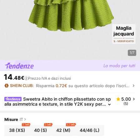
1/7
14
.48€
Prezzo IVA e dazi inclusi
Risparmia
0.72€
su questo articolo dopo l'iscrizione.
Sweetra Abito in chiffon plissettato con sp
5.00
alla asimmetrica e texture, in stile Y2K sexy per
(5)
le vacanze
Misure
IT
1 left
3 left
12 left
38
(XS)
40
(S)
42
(M)
44/46
(L)