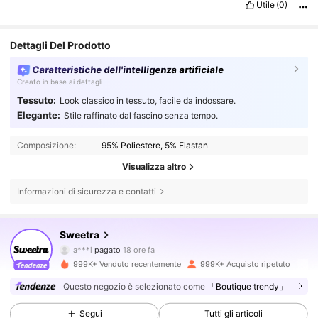
Utile
(0)
Dettagli Del Prodotto
Caratteristiche dell'intelligenza artificiale
Creato in base ai dettagli
Tessuto:
Look classico in tessuto, facile da indossare.
Elegante:
Stile raffinato dal fascino senza tempo.
Composizione:
95% Poliestere, 5% Elastan
Visualizza altro
1.5M Follower
4.77
Informazioni di sicurezza e contatti
Sweetra
1.5M Follower
4.77
a***i
pagato
18 ore fa
999K+ Venduto recentemente
999K+ Acquisto ripetuto
1.5M Follower
4.77
Questo negozio è selezionato come
「Boutique trendy」
Segui
Tutti gli articoli