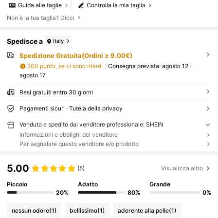
Guida alle taglie
Controlla la mia taglia
Non è la tua taglia? Dicci
Spedisce a
Italy
Spedizione Gratuita(Ordini ≥ 9.00€)
200 punto, se ci sono ritardi
Consegna prevista:
agosto 12 -
agosto 17
Resi gratuiti entro 30 giorni
Pagamenti sicuri · Tutela della privacy
Venduto e spedito dal venditore professionale: SHEIN
Informazioni e obblighi del venditore
Per segnalare questo venditore e/o prodotto
5.00
(5)
Visualizza altro
Piccolo
Adatto
Grande
20%
80%
0%
nessun odore
(1)
bellissimo
(1)
aderente alla pelle
(1)