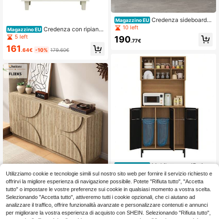
Credenza sideboard 1
Magazzino EU
20 cm Natural in Particle Board con
10 left
Credenza con ripiani r
Magazzino EU
contenitore
egolabili, mobiletto da bagno autop
5 left
190
.77€
ortante con ante in vetro temperato,
161
consolle da cucina moderna retrò,
.64€
-10%
179.60€
mobile contenitore decorativo con
due ante, colore crema
Mobiletto per rifiuti, pe
Magazzino EU
nsile da cucina a tre ante con separ
5 left
Utilizziamo cookie e tecnologie simili sul nostro sito web per fornire il servizio richiesto e
Flieks Credenza con ri
Magazzino EU
azione dei rifiuti, mobile alto 181 cm
piani, Credenza con Rebounder, ve
offrirvi la migliore esperienza di navigazione possibile. Potete "Rifiuta tutto", "Accetta
275
227
con finitura rovere, 3 scomparti per
.66€
-7%
298.36€
.74€
natura naturale del legno, 160 L x 4
tutto" o impostare le vostre preferenze sui cookie in qualsiasi momento a vostra scelta.
la raccolta differenziata, ripiano per
0 P x 80 A (cm)
Selezionando "Accetta tutto", attiveremo tutti i cookie opzionali, che ci aiutano ad
microonde e vano per aspirapolver
analizzare il traffico, offrire funzionalità avanzate e personalizzare contenuti e annunci
e, 80 x 35 x 181 cm.
per migliorare la vostra esperienza di acquisto con SHEIN. Selezionando "Rifiuta tutto",