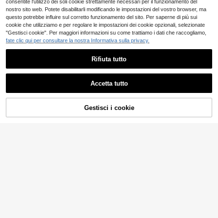
consentite l'utilizzo dei soli cookie strettamente necessari per il funzionamento del
nostro sito web. Potete disabilitarli modificando le impostazioni del vostro browser, ma
questo potrebbe influire sul corretto funzionamento del sito. Per saperne di più sui
cookie che utilizziamo e per regolare le impostazioni dei cookie opzionali, selezionate
"Gestisci cookie". Per maggiori informazioni su come trattiamo i dati che raccogliamo,
fate clic qui per consultare la nostra Informativa sulla privacy.
Rifiuta tutto
Risparmia 4.40€
Accetta tutto
Credenza alta con ripi
KOMHTOM Credenz
Magazzino EU
Magazzino EU
ani e cassetti regolabili, mobile da c
a/mobile buffet in rattan con ripiani
5 left
178
.35€
-2%
182.75€
ucina con ripiani removibili e vetro s
regolabili, 3 cassetti e 2 ante, finitur
Gestisci i cookie
COMPRA ORA
311
AGGIUNGI AL CARRELLO
canalato, ideale per sala da pranzo,
a noce, gambe in metallo dorato, stil
.22€
-10%
345.80€
soggiorno e cucina (bianco)
e boho moderno di metà secolo, ide
ale per soggiorno, sala da pranzo e i
ngresso.