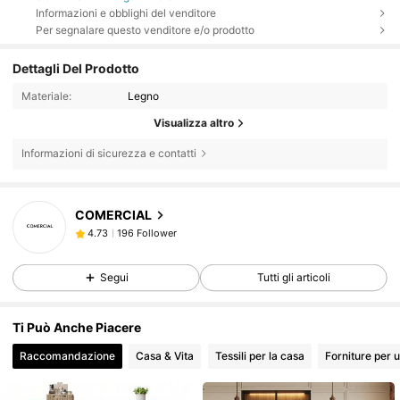
Informazioni e obblighi del venditore
Per segnalare questo venditore e/o prodotto
Dettagli Del Prodotto
Materiale:
Legno
Visualizza altro
Informazioni di sicurezza e contatti
196 Follower
4.73
COMERCIAL
196 Follower
4.73
D***A
segue
2 ore fa
196 Follower
4.73
Segui
Tutti gli articoli
196 Follower
4.73
196 Follower
4.73
Ti Può Anche Piacere
196 Follower
4.73
Raccomandazione
Casa & Vita
Tessili per la casa
Forniture per u
196 Follower
4.73