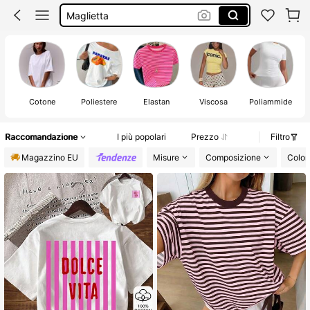
Maglietta
Magliette Estive Donna
Magliette Donna
M
Cotone
Poliestere
Elastan
Viscosa
Poliammide
Raccomandazione
I più popolari
Prezzo
Filtro
Magazzino EU
Misure
Composizione
Color