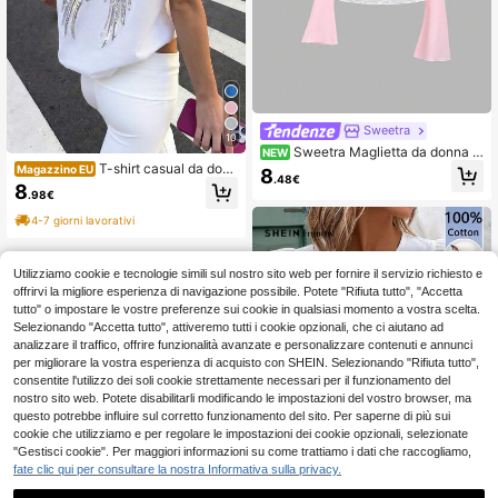
Sweetra
10
Sweetra Maglietta da donna d
NEW
olce ed elegante a maniche lunghe,
T-shirt casual da donn
Magazzino EU
8
.48€
con patchwork in pizzo, stile dolce
a con scollo tondo e maniche corte,
8
.98€
e alla moda, maniche a campana, a
bianca, con ricamo di ali d'angelo e
datta per l'uso quotidiano
paillettes, stile Y2K estivo per uscit
4-7 giorni lavorativi
e, feste, vacanze e spiaggia
Utilizziamo cookie e tecnologie simili sul nostro sito web per fornire il servizio richiesto e
offrirvi la migliore esperienza di navigazione possibile. Potete "Rifiuta tutto", "Accetta
tutto" o impostare le vostre preferenze sui cookie in qualsiasi momento a vostra scelta.
Selezionando "Accetta tutto", attiveremo tutti i cookie opzionali, che ci aiutano ad
analizzare il traffico, offrire funzionalità avanzate e personalizzare contenuti e annunci
per migliorare la vostra esperienza di acquisto con SHEIN. Selezionando "Rifiuta tutto",
consentite l'utilizzo dei soli cookie strettamente necessari per il funzionamento del
nostro sito web. Potete disabilitarli modificando le impostazioni del vostro browser, ma
questo potrebbe influire sul corretto funzionamento del sito. Per saperne di più sui
cookie che utilizziamo e per regolare le impostazioni dei cookie opzionali, selezionate
"Gestisci cookie". Per maggiori informazioni su come trattiamo i dati che raccogliamo,
fate clic qui per consultare la nostra Informativa sulla privacy.