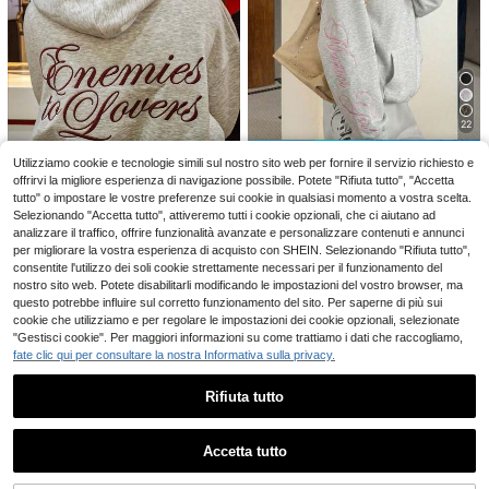
5
#outfitcasual
18
DAZY Felpa con capp
Magazzino EU
Risparmia 0.03€
uccio corta oversize di colore unito
(1000+)
22
da donna, top a maniche lunghe, fel
16
#taglieoversize
pe autunnali
.00€
Risparmia 0.12€
Utilizziamo cookie e tecnologie simili sul nostro sito web per fornire il servizio richiesto e
Felpa con cappuccio in pile comod
4-7 giorni lavorativi
a e casual da donna, vestibilità amp
offrirvi la migliore esperienza di navigazione possibile. Potete "Rifiuta tutto", "Accetta
Muchica
13
.52€
13.55€
ia, per uso quotidiano autunno/inver
tutto" o impostare le vostre preferenze sui cookie in qualsiasi momento a vostra scelta.
Muchica Felpa grigio chiaro lavorat
no, essenziale per l'armadio autunn
Selezionando "Accetta tutto", attiveremo tutti i cookie opzionali, che ci aiutano ad
a a maglia da donna con disegno ri
#2 Bestseller
in Coulisse Felpe da donna
ale
analizzare il traffico, offrire funzionalità avanzate e personalizzare contenuti e annunci
camato, felpa da donna, felpe da d
Felpa pullover da donna nuova aut
12
onna stile Y2K, felpa grigia
per migliorare la vostra esperienza di acquisto con SHEIN. Selezionando "Rifiuta tutto",
.36€
12.48€
unnale, giacca con cappuccio stile
12
consentite l'utilizzo dei soli cookie strettamente necessari per il funzionamento del
.05€
streetwear grigia, casual per aerop
nostro sito web. Potete disabilitarli modificando le impostazioni del vostro browser, ma
orto e viaggi in autunno
questo potrebbe influire sul corretto funzionamento del sito. Per saperne di più sui
cookie che utilizziamo e per regolare le impostazioni dei cookie opzionali, selezionate
"Gestisci cookie". Per maggiori informazioni su come trattiamo i dati che raccogliamo,
fate clic qui per consultare la nostra Informativa sulla privacy.
Rifiuta tutto
Mostra articoli simili in magazzino
Vedi Tutto
Accetta tutto
Ci dispiace, questo prodotto è esaurito