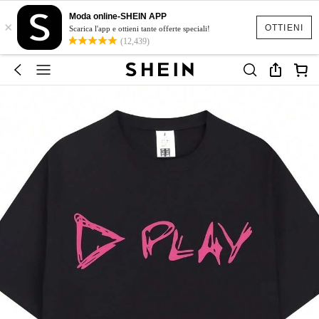
Moda online-SHEIN APP
×
OTTIENI
Scarica l'app e ottieni tante offerte speciali!
(12,439)