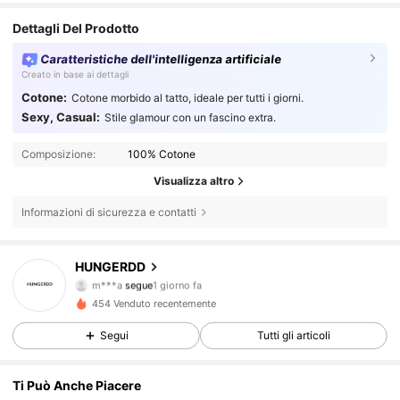
Dettagli Del Prodotto
Caratteristiche dell'intelligenza artificiale
Creato in base ai dettagli
Cotone:
Cotone morbido al tatto, ideale per tutti i giorni.
Sexy, Casual:
Stile glamour con un fascino extra.
Composizione:
100% Cotone
Visualizza altro
Informazioni di sicurezza e contatti
HUNGERDD
5 Follower
4.83
m***a
segue
1 giorno fa
5 Follower
4.83
454 Venduto recentemente
5 Follower
4.83
Segui
Tutti gli articoli
5 Follower
4.83
Ti Può Anche Piacere
5 Follower
4.83