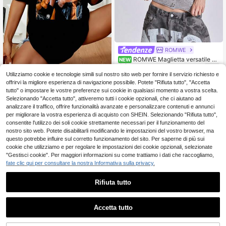
ROMWE
ROMWE Maglietta versatile e
NEW
10
abbinabile a tutto, vestibilità aderen
.98€
te, con cappuccio, in cashmere ultr
Utilizziamo cookie e tecnologie simili sul nostro sito web per fornire il servizio richiesto e
Super Fresh Nuovi Arri
Magazzino EU
a sottile, semi-trasparente, ad alta e
15
vi Maglietta JJ Maybank, Omaggio
offrirvi la migliore esperienza di navigazione possibile. Potete "Rifiuta tutto", "Accetta
.00€
-6%
16.00€
lasticità, con decorazione in metall
Anni '90 Maglietta Fan JJ Maybank
tutto" o impostare le vostre preferenze sui cookie in qualsiasi momento a vostra scelta.
o a forma di anello per il naso a occ
Comfort Color, Maglietta Personagg
Selezionando "Accetta tutto", attiveremo tutti i cookie opzionali, che ci aiutano ad
hio di pesce, stile Y2K, per autunno/
io Film Y2K, Regalo Per Donne E Uo
analizzare il traffico, offrire funzionalità avanzate e personalizzare contenuti e annunci
inverno
mini
per migliorare la vostra esperienza di acquisto con SHEIN. Selezionando "Rifiuta tutto",
consentite l'utilizzo dei soli cookie strettamente necessari per il funzionamento del
nostro sito web. Potete disabilitarli modificando le impostazioni del vostro browser, ma
questo potrebbe influire sul corretto funzionamento del sito. Per saperne di più sui
cookie che utilizziamo e per regolare le impostazioni dei cookie opzionali, selezionate
"Gestisci cookie". Per maggiori informazioni su come trattiamo i dati che raccogliamo,
fate clic qui per consultare la nostra Informativa sulla privacy.
Rifiuta tutto
Accetta tutto