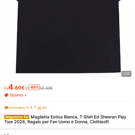
1/12
4
.80€
-60%
12.30€
Da
Sconto
consegna in 4-7 gg lav
Maglietta Estiva Bianca, T-Shirt Ed Sheeran Play
Magazzino EU
Tour 2026, Regalo per Fan Uomo e Donna, Clothisoft