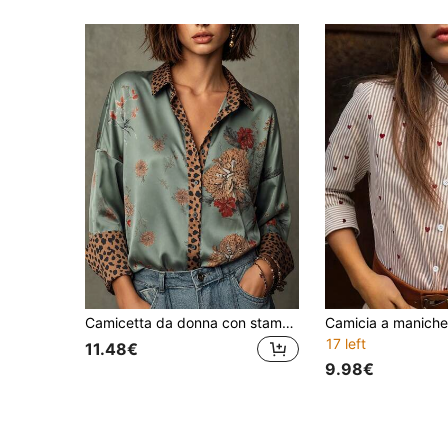
Camicetta da donna con stampa leopardata e design dei polsini, elegante e casual, adatta per l'uso quotidiano, il pendolarismo e le vacanze
17 left
11.48€
9.98€