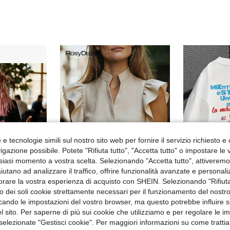
e tecnologie simili sul nostro sito web per fornire il servizio richiesto e o
gazione possibile. Potete "Rifiuta tutto", "Accetta tutto" o impostare le
siasi momento a vostra scelta. Selezionando "Accetta tutto", attiveremo t
7
11
aiutano ad analizzare il traffico, offrire funzionalità avanzate e personal
orare la vostra esperienza di acquisto con SHEIN. Selezionando "Rifiuta
Risparmia 3.89€
zzo dei soli cookie strettamente necessari per il funzionamento del nostr
a Good Guy T-shirt | Tonight I'm Being a Good Guy T-shirt | Italian Phrase, Bold Pink Text
Maglietta in puro cotone da donna per estate/autunno, stampa
RosyDaze
-3%
ficando le impostazioni del vostro browser, ma questo potrebbe influire s
SHEIN Blusa da donna con scollo a V e maniche a cappuccio, tessuto confortevole, adatta per vacanze, uso quotidiano, casual, spiaggia, appuntamenti, feste, vacanze estive in città, versatile
Magazzino EU
-41%
10.86€
 sito. Per saperne di più sui cookie che utilizziamo e per regolare le i
11.2
5.59€
9.48€
 selezionate "Gestisci cookie". Per maggiori informazioni su come trattia