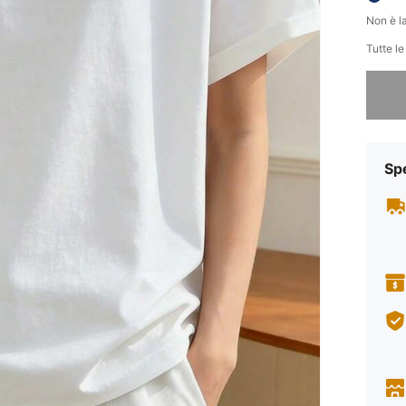
Non è la
Tutte l
Ci dispi
Sp