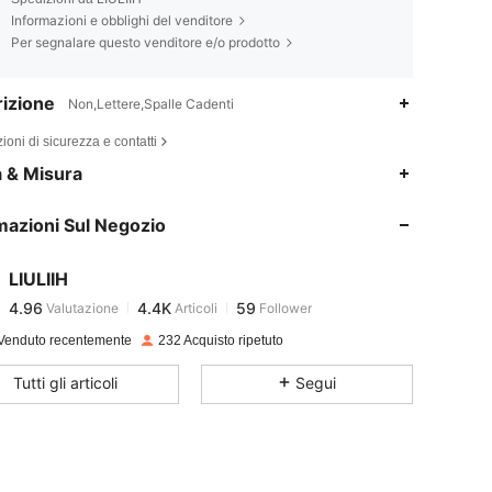
Informazioni e obblighi del venditore
Per segnalare questo venditore e/o prodotto
izione
Non,Lettere,Spalle Cadenti
ioni di sicurezza e contatti
4.96
4.4K
59
a & Misura
mazioni Sul Negozio
4.96
4.4K
59
LIULIIH
4.96
4.4K
59
Valutazione
Articoli
Follower
j***c
pagato
1 giorno fa
Venduto recentemente
232 Acquisto ripetuto
4.96
4.4K
59
Tutti gli articoli
Segui
4.96
4.4K
59