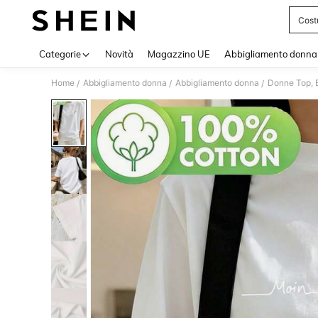
Cost
Use up 
Categorie
Novità
Magazzino UE
Abbigliamento donna
Home
Abbigliamento donna
Abbigliamento donna
Donne Top, B
/
/
/