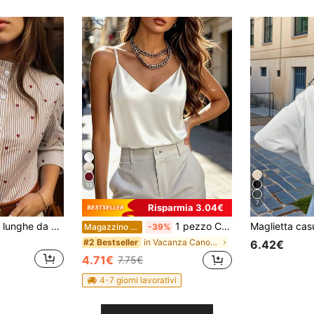
13
7
Risparmia 3.04€
Camicia a maniche lunghe da donna con cuore rosso e bordo a righe bianche, adatta per uso casual e professionale, primavera/estate
1 pezzo Canotta estiva da donna in raso senza maniche, top elegante e alla moda con schiena scoperta, adatto per estate, casual, ufficio, feste, uso quotidiano, bianco, lusso discreto
Magazzino EU
-39%
in Vacanza Canottiere e camicie da donna
#2 Bestseller
6.42€
4.71€
7.75€
4-7 giorni lavorativi