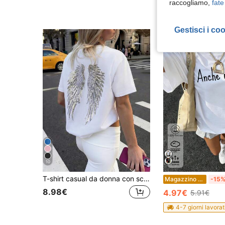
raccogliamo,
fate
Gestisci i co
10
T-shirt casual da donna con scollo tondo e maniche corte, bianca, con ricamo di ali d'angelo e paillettes, stile Y2K estivo per uscite, feste, vacanze e spiaggia
Magazzino EU
-15
8.98€
4.97€
5.91€
4-7 giorni lavorat