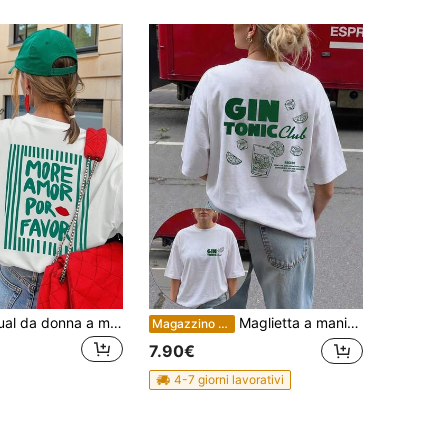
Maglietta casual da donna a maniche corte e scollo tondo - con stampa, tessuto morbido e confortevole, lavabile in lavatrice, top estivo bianco
Maglietta a maniche corte casual da donna con stampa "Gin & Tonic Club" di colore verde, progettata con uno stile minimalista e decorazioni a fette di lime, adatta per la primavera, l'estate, l'autunno e l'uso quotidiano e per le vacanze di colore bianco
Magazzino EU
7.90€
4-7 giorni lavorativi