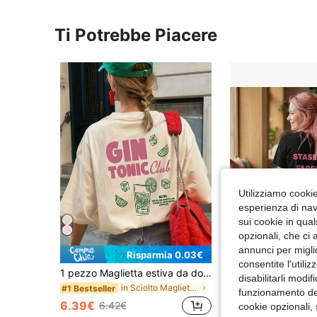
Ti Potrebbe Piacere
Utilizziamo cookie 
esperienza di navi
sui cookie in qual
opzionali, che ci 
annunci per migli
Risparmia 0.03€
consentite l'utili
1 pezzo Maglietta estiva da donna ampia a maniche corte, stampa bicchiere da cocktail Gin Tonic Club, cubetti di ghiaccio, fetta di lime, adatta per vacanze, ufficio, uscite, uso quotidiano, appuntamenti, feste, raduni, abbigliamento da strada. Maglietta da vacanza. Casual
2026 damen sommer outfit Tonight I'm Being 
Magazzino EU
disabilitarli modi
in Sciolto Magliette casual basic
#1 Bestseller
16.00€
funzionamento del
6.39€
6.42€
cookie opzionali,