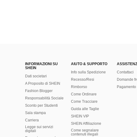
INFORMAZIONI SU
AIUTO & SUPPORTO
ASSISTENZ
SHEIN
Info sulla Spedizione
Contattaci
Dati societari
Recesso/Resi
Domande fr
A Proposito di SHEIN
Rimborso
Pagamento 
Fashion Blogger
Come Ordinare
Responsabilità Sociale
Come Tracciare
Sconto per Studenti
Guida alle Taglie
Sala stampa
SHEIN VIP
Carriera
SHEIN Affiliazione
Legge sui servizi
Come segnalare
digitali
contenuti illegali