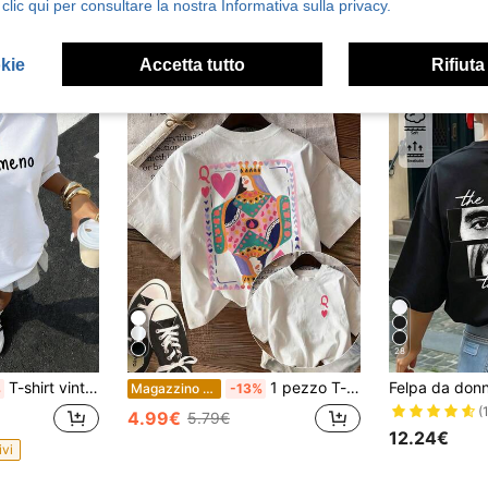
 clic qui per consultare la nostra Informativa sulla privacy.
4-7 giorni lavorativi
okie
Accetta tutto
Rifiuta
28
T-shirt vintage da donna 100% cotone a maniche corte, su misura, nera, top traspirante
1 pezzo T-shirt casual da donna a maniche corte con scollo rotondo in 100% cotone, T-shirt oversize stampata fronte e retro con regina di cuori disegnata a mano in stile retrò, ab
%
Magazzino EU
-13%
(
4.99€
5.79€
12.24€
ivi