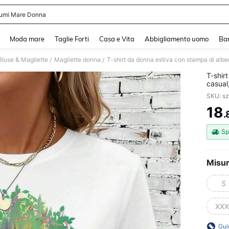
umi Mare Donna
and down arrow keys to navigate search Recente ricerca and Cerca e Trova. Pres
Moda mare
Taglie Forti
Casa e Vita
Abbigliamento uomo
Ba
luse & Magliette
Magliette donna
T-shirt da donna estiva con stampa di alberi
/
/
T-shir
casual
SKU: s
18
.
PR
Sp
Misu
S
XXX
Gui