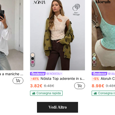
4
33
Maglietta da donna a maniche lunghe con scollo tondo, vestibilità regolare ampia, versatile e casual, nuovo top taglie forti per autunno/inverno, essenziale autunnale facile da abbinare
NÖISTA
Al
Nöista Top aderente in stile cinese con bottoni a rana, top da uscita, elegante camicetta casual autunnale, abbigliamento da ufficio, ritorno a scuola, stile chic
Aloruh Canottiera con 
-41%
-5%
3.82€
8.98€
6.48€
9.48
Consegna rapida
Consegna r
Vedi Altro