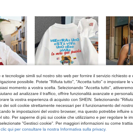
e tecnologie simili sul nostro sito web per fornire il servizio richiesto e o
gazione possibile. Potete "Rifiuta tutto", "Accetta tutto" o impostare le
7
siasi momento a vostra scelta. Selezionando "Accetta tutto", attiveremo t
aiutano ad analizzare il traffico, offrire funzionalità avanzate e personal
Risparmia 0.41€
orare la vostra esperienza di acquisto con SHEIN. Selezionando "Rifiuta
in Sciolto Magliette casual basic
Nuova maglietta estiva minimalista con stampa a lettere, casual, girocollo, maniche corte, versatile e adatta alle donne, colore bianco
Maglietta in puro cotone da donna per estate/autunno, stampa grafica divertente di rana, vestibilità ampia casual sportiva, abbigliamento casual sportivo per vacanze e festività
RO
zzo dei soli cookie strettamente necessari per il funzionamento del nostr
-3%
in Sciolto Magliette casual basic
in Sciolto Magliette casual basic
ficando le impostazioni del vostro browser, ma questo potrebbe influire s
10.86€
11.27€
 sito. Per saperne di più sui cookie che utilizziamo e per regolare le i
7.21€
in Sciolto Magliette casual basic
 selezionate "Gestisci cookie". Per maggiori informazioni su come trattia
 clic qui per consultare la nostra Informativa sulla privacy.