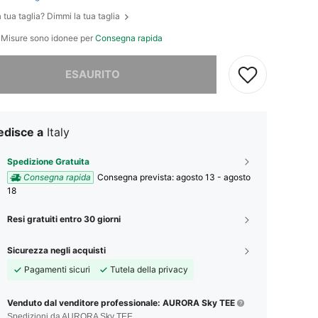
 tua taglia? Dimmi la tua taglia
e Misure sono idonee per
Consegna rapida
ace, questo prodotto è esaurito
ESAURITO
edisce a
Italy
Spedizione Gratuita
Consegna rapida
Consegna prevista:
agosto 13 - agosto
18
Resi gratuiti entro 30 giorni
Sicurezza negli acquisti
Pagamenti sicuri
Tutela della privacy
Venduto dal venditore professionale: AURORA Sky TEE
Spedizioni da AURORA Sky TEE