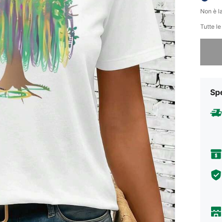
Non è la
Tutte l
Ci dispi
Sp