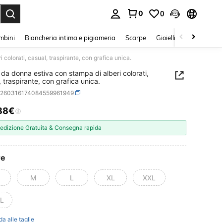
0
0
s Enter to select.
mbini
Biancheria intima e pigiameria
Scarpe
Gioielli E Accessori
 colorati, casual, traspirante, con grafica unica.
t da donna estiva con stampa di alberi colorati,
, traspirante, con grafica unica.
z260316174084559961949
88€
ICE AND AVAILABILITY
edizione Gratuita & Consegna rapida
re
M
L
XL
XXL
L
da alle taglie