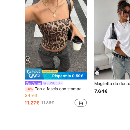
Risparmia 0.59€
SDNGED
Top a fascia con stampa leopardata e paillettes, adatto per uscite serali, discoteca, cocktail festa estivi, marrone
-4%
7.64€
34 left
11.27€
11.86€