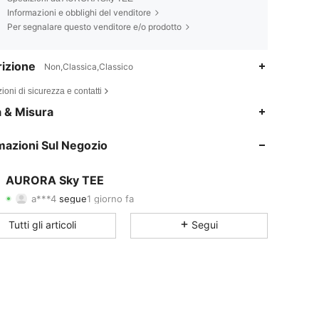
Informazioni e obblighi del venditore
Per segnalare questo venditore e/o prodotto
izione
Non,Classica,Classico
ioni di sicurezza e contatti
4.86
1.3K
7
a & Misura
4.86
1.3K
7
mazioni Sul Negozio
4.86
1.3K
7
AURORA Sky TEE
a***4
segue
1 giorno fa
4.86
1.3K
7
Valutazione
Articoli
Follower
Tutti gli articoli
Segui
4.86
1.3K
7