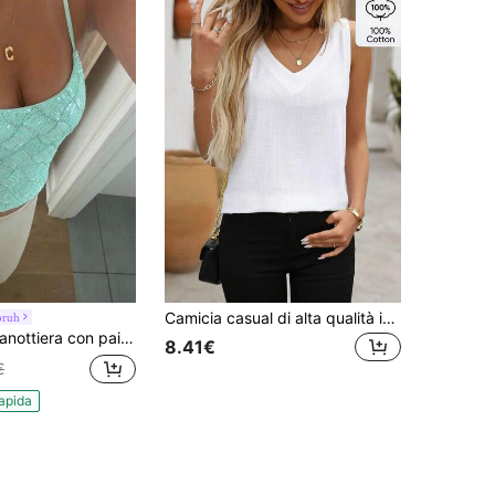
Camicia casual di alta qualità in lino da donna, top senza maniche bianchi estivi
oruh
paillettes blu mare, versatile per le vacanze
8.41€
€
apida