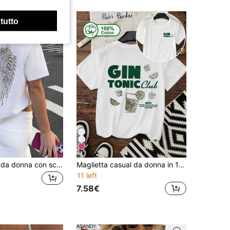
 tutto
T-shirt casual da donna con scollo tondo e maniche corte, bianca, con ricamo di ali d'angelo e paillettes, stile Y2K estivo per uscite, feste, vacanze e spiaggia
Maglietta casual da donna in 100% cotone puro stile vacanza "Gin Tonic Club" con stampa doppia faccia, top estivi e t-shirt grafiche bianche
11 left
7.58€