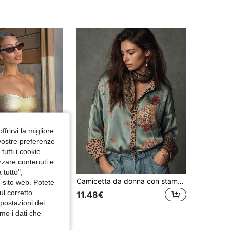
ffrirvi la migliore
 vostre preferenze
utti i cookie
izzare contenuti e
 tutto",
Camicetta da donna con stampa leopardata e design dei polsini, elegante e casual, adatta per l'uso quotidiano, il pendolarismo e le vacanze
SE ONLY
o sito web. Potete
Top a fascia aderente ed elastico da donna per l'estate, in PU rivestito d'oro, alla moda e metallizzato, adatto per discoteca, feste, uso quotidiano, festival musicali e concerti, stile Y2K
ul corretto
11.48€
mpostazioni dei
mo i dati che