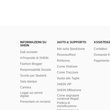
INFORMAZIONI SU
AIUTO & SUPPORTO
ASSISTENZ
SHEIN
Info sulla Spedizione
Contattaci
Dati societari
Recesso/Resi
Domande fr
A Proposito di SHEIN
Rimborso
Pagamento 
Fashion Blogger
Come Ordinare
Responsabilità Sociale
Come Tracciare
Sconto per Studenti
Guida alle Taglie
Sala stampa
SHEIN VIP
Carriera
SHEIN Affiliazione
Legge sui servizi
Come segnalare
digitali
contenuti illegali
Presentare un reclamo
Politica di
classificazione