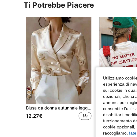
Ti Potrebbe Piacere
Utilizziamo cookie 
esperienza di navi
sui cookie in qual
opzionali, che ci 
annunci per migli
#3 Bestseller
Blusa da donna autunnale leggera di lusso alla moda con stampa, doppiopetto, maniche lunghe e colletto blazer, per il ritorno a scuola
consentite l'utili
(100+)
disabilitarli modi
#3 Bestseller
#3 Bestseller
12.27€
(100+)
(100+)
funzionamento del
7.41€
7.48€
#3 Bestseller
cookie opzionali,
(100+)
Consegna rapida
raccogliamo,
fate