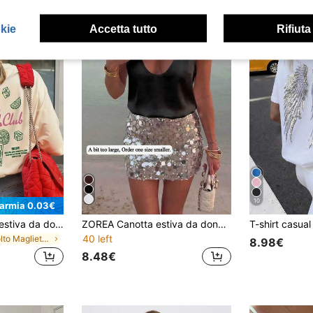
okie
Accetta tutto
Rifiuta
10
parmia 0.03€
1 pezzo Maglietta estiva da donna ampia a maniche corte, stampa bicchiere da cocktail Gin Tonic Club, cubetti di ghiaccio, fetta di lime, adatta per vacanze, ufficio, uscite, uso quotidiano, appuntamenti, feste, raduni, abbigliamento da strada. Maglietta da vacanza. Casual
ZOREA Canotta estiva da donna con scollo a U, senza maniche, colore unito, stile ampio elegante comodo versatile e facile da abbinare, gilet casual minimalista nero
40 left
in Sciolto Magliette casual basic
8.98€
8.48€