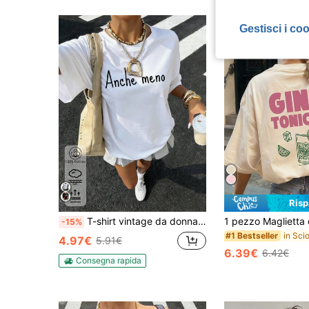
Gestisci i co
Ris
T-shirt vintage da donna 100% cotone a maniche corte, su misura, nera, top traspirante
-15%
#1 Bestseller
4.97€
5.91€
6.39€
6.42€
Consegna rapida