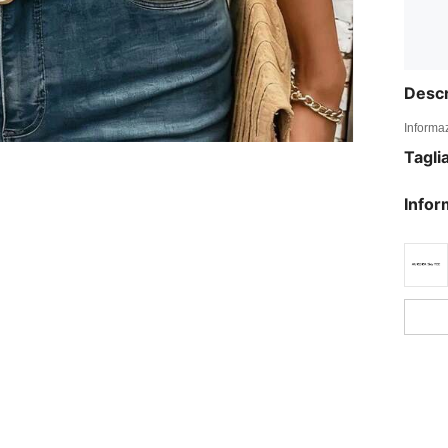
Descr
Informaz
Tagli
Infor