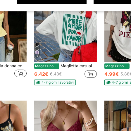
6
Canotta elegante da donna con spalline sottili, design corto, orlo svasato, casual estiva
Maglietta casual da donna a maniche corte e scollo tondo - con stampa, tessuto morbido e confortevole, lavabile in lavatrice, top estivo bianco
Magazzino EU
Magazzino EU
6.42€
4.99€
6.48€
5.88
4-7 giorni lavorativi
4-7 giorni l