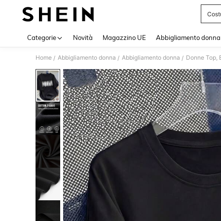
Cost
Use up 
Categorie
Novità
Magazzino UE
Abbigliamento donna
Home
Abbigliamento donna
Abbigliamento donna
Donne Top, B
/
/
/