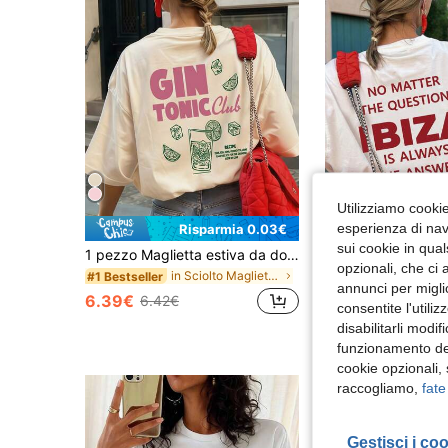
Utilizziamo cookie 
esperienza di navi
Risparmia 0.03€
#2 Bestseller
sui cookie in qual
1 pezzo Maglietta estiva da donna ampia a maniche corte, stampa bicchiere da cocktail Gin Tonic Club, cubetti di ghiaccio, fetta di lime, adatta per vacanze, ufficio, uscite, uso quotidiano, appuntamenti, feste, raduni, abbigliamento da strada. Maglietta da vacanza. Casual
Nuova maglietta estiva minimalista con s
Magazzino EU
(100+)
opzionali, che ci 
in Sciolto Magliette casual basic
#1 Bestseller
#2 Bestseller
#2 Bestseller
annunci per migli
(100+)
(100+)
6.39€
6.42€
7.41€
7.48€
consentite l'utili
#2 Bestseller
disabilitarli modi
(100+)
4-7 giorni lavorat
funzionamento del
cookie opzionali,
raccogliamo,
fate
Gestisci i co