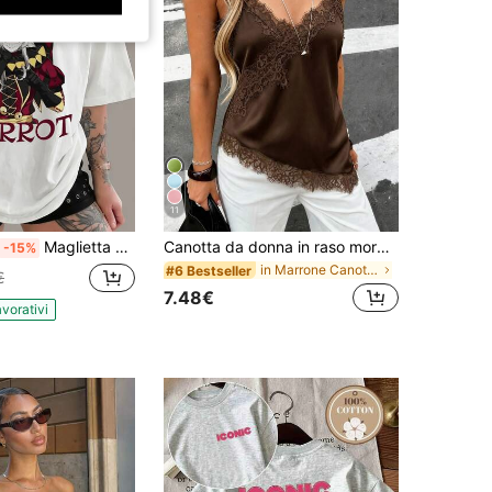
11
Maglietta di Pierrot del Circo Freak, Maglietta con illustrazione del personaggio Arlecchino Yandere Clown Dark Jestertops
Canotta da donna in raso morbido con scollo a V, orlo asimmetrico con bordo in pizzo, aderente, design in pizzo ciglia semi-trasparente marrone, chic & elegante casual estivo
-15%
in Marrone Canotte senza maniche fresche
#6 Bestseller
€
7.48€
avorativi