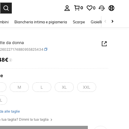
0
0
s Enter to select.
mbini
Biancheria intima e pigiameria
Scarpe
Gioielli E Accessori
tte da donna
z260227174880955825434
48€
ICE AND AVAILABILITY
re
M
L
XL
XXL
L
da alle taglie
 tua taglia? Dimmi la tua taglia
ace, questo prodotto è esaurito