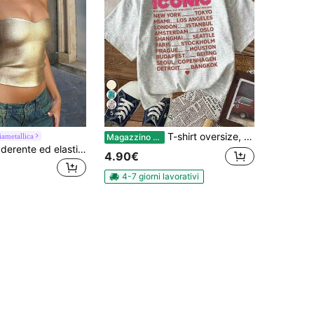
5
T-shirt oversize, vintage, tour urbano, "ICONIC WORLDWIDE TOUR", ampia, festival, t-shirt da donna
ametallica
Magazzino EU
Top a fascia aderente ed elastico da donna per l'estate, in PU rivestito d'oro, alla moda e metallizzato, adatto per discoteca, feste, uso quotidiano, festival musicali e concerti, stile Y2K
4.90€
4-7 giorni lavorativi