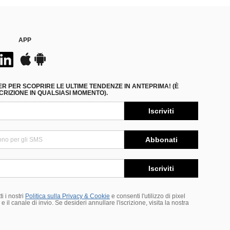
APP
ER PER SCOPRIRE LE ULTIME TENDENZE IN ANTEPRIMA! (È
RIZIONE IN QUALSIASI MOMENTO).
Iscriviti
Abbonati
Iscriviti
i i nostri
Politica sulla Privacy & Cookie
e consenti l'utilizzo di pixel
 il canale di invio. Se desideri annullare l'iscrizione, visita la nostra