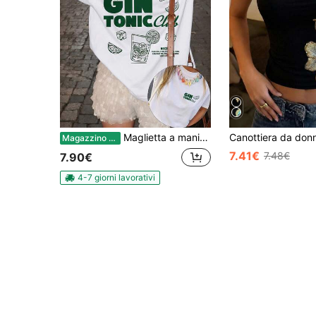
Maglietta a maniche corte casual da donna con stampa "Gin & Tonic Club" di colore verde, progettata con uno stile minimalista e decorazioni a fette di lime, adatta per la primavera, l'estate, l'autunno e l'uso quotidiano e per le vacanze di colore bianco
Magazzino EU
7.41€
7.48€
7.90€
4-7 giorni lavorativi