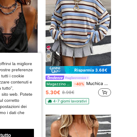
28
ffrirvi la migliore
 vostre preferenze
Risparmia 3.68€
utti i cookie
Top sexy da donna con pizzo a contrasto, schiena scoperta e traforato, nero, abbigliamento da spiaggia estivo, stile estetico
#taglieoversize
izzare contenuti e
Muchica Maglietta a righe in maglia con spalle scoperte da donna, casual
Magazzino EU
-40%
 tutto",
5.30€
8.98€
o sito web. Potete
ul corretto
4-7 giorni lavorativi
mpostazioni dei
mo i dati che
 tutto