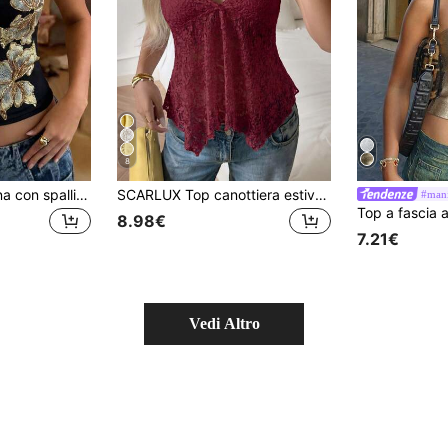
8
Canottiera da donna con spalline sottili ricamata, vestibilità slim casual sexy per vacanze, pendolarismo e uso quotidiano, primavera/estate, nero
SCARLUX Top canottiera estiva Y2K da donna in pizzo floreale, scollo a V, spalline sottili, orlo irregolare, top casual per outfit quotidiani e street style da ritorno a scuola
#mani
8.98€
7.21€
Vedi Altro