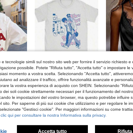
e tecnologie simili sul nostro sito web per fornire il servizio richiesto e o
6
gazione possibile. Potete "Rifiuta tutto", "Accetta tutto" o impostare le
in Sciolto Magliette casual basic
siasi momento a vostra scelta. Selezionando "Accetta tutto", attiveremo t
tampa a lettere, casual, girocollo, maniche corte, versatile e adatta alle donne, colore bianco
Maglietta con Grafica Alien Stage, Cotone Puro, Collo Tondo Vintage, Manica Corta, Top Estivo alla Moda e Ottimo Regalo
Magazzino EU
-6%
aiutano ad analizzare il traffico, offrire funzionalità avanzate e personal
in Sciolto Magliette casual basic
in Sciolto Magliette casual basic
8.48€
4.59€
4.90€
orare la vostra esperienza di acquisto con SHEIN. Selezionando "Rifiuta
zzo dei soli cookie strettamente necessari per il funzionamento del nostr
in Sciolto Magliette casual basic
ficando le impostazioni del vostro browser, ma questo potrebbe influire s
ivi
 sito. Per saperne di più sui cookie che utilizziamo e per regolare le i
 selezionate "Gestisci cookie". Per maggiori informazioni su come trattia
 clic qui per consultare la nostra Informativa sulla privacy.
okie
Accetta tutto
Rifiuta