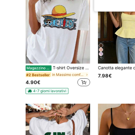
10
T-shirt Oversize Bianca con Logo della Squadra del Cappello di Paglia di ONE PIECE
Magazzino EU
in Massimo comfort Top, camicette e magliette da d
#2 Bestseller
7.98€
4.90€
4-7 giorni lavorativi