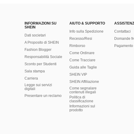
INFORMAZIONI SU
AIUTO & SUPPORTO
ASSISTENZ
SHEIN
Info sulla Spedizione
Contattaci
Dati societari
Recesso/Resi
Domande fr
A Proposito di SHEIN
Rimborso
Pagamento 
Fashion Blogger
Come Ordinare
Responsabilità Sociale
Come Tracciare
Sconto per Studenti
Guida alle Taglie
Sala stampa
SHEIN VIP
Carriera
SHEIN Affiliazione
Legge sui servizi
Come segnalare
digitali
contenuti illegali
Presentare un reclamo
Politica di
classificazione
​Informazioni sul
prodotto