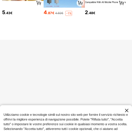
5
4
2
.43€
.87€
.48€
4.92€
-1%
10
Siren Gaze
SHEIN SXY
Siren Gaze Jeans a g
Magazzino EU
SHEIN SXY 2 Confezi
Magazzino EU
amba ampia con tasche e bottoni, c
#1 Bestseller
in Blu Pantaloni in denim
oni di pantaloncini da ciclista da do
(1000+)
asual e versatili per uso quotidiano
16
nna in vita alta, leggings da compre
11
.81€
.98€
ssione per yoga, allenamento e pale
stra con una tasca
4-7 giorni lavorativi
4-7 giorni lavorativi
Utilizziamo cookie e tecnologie simili sul nostro sito web per fornire il servizio richiesto e
offrirvi la migliore esperienza di navigazione possibile. Potete "Rifiuta tutto", "Accetta
tutto" o impostare le vostre preferenze sui cookie in qualsiasi momento a vostra scelta.
Selezionando "Accetta tutto", attiveremo tutti i cookie opzionali, che ci aiutano ad