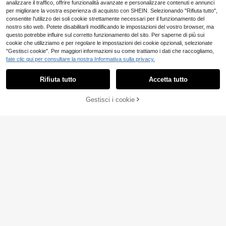
analizzare il traffico, offrire funzionalità avanzate e personalizzare contenuti e annunci
per migliorare la vostra esperienza di acquisto con SHEIN. Selezionando "Rifiuta tutto",
consentite l'utilizzo dei soli cookie strettamente necessari per il funzionamento del
nostro sito web. Potete disabilitarli modificando le impostazioni del vostro browser, ma
questo potrebbe influire sul corretto funzionamento del sito. Per saperne di più sui
cookie che utilizziamo e per regolare le impostazioni dei cookie opzionali, selezionate
"Gestisci cookie". Per maggiori informazioni su come trattiamo i dati che raccogliamo,
fate clic qui per consultare la nostra Informativa sulla privacy.
Mostra articoli simili in magazzino
Vedi Tutto
Rifiuta tutto
Accetta tutto
Ci dispiace, questo prodotto è esaurito
Gestisci i cookie
ESAURITO