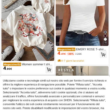
12
EMERY ROSE T-shirt i
Magazzino EU
4
n cotone da donna stile Y2K, nuova
.41€
-39%
7.26€
collezione primavera/estate
4-7 giorni lavorativi
Women sommer t shirt
Magazzino EU
4
[Stampa su entrambi i lati] Top estiv
.90€
o casual da donna, stile giapponese
con stampa di gru e fiori di ciliegio,
girocollo, manica corta, T-shirt sum
Utilizziamo cookie e tecnologie simili sul nostro sito web per fornire il servizio richiesto e
mer outfits
offrirvi la migliore esperienza di navigazione possibile. Potete "Rifiuta tutto", "Accetta
tutto" o impostare le vostre preferenze sui cookie in qualsiasi momento a vostra scelta.
Selezionando "Accetta tutto", attiveremo tutti i cookie opzionali, che ci aiutano ad
analizzare il traffico, offrire funzionalità avanzate e personalizzare contenuti e annunci
per migliorare la vostra esperienza di acquisto con SHEIN. Selezionando "Rifiuta tutto",
consentite l'utilizzo dei soli cookie strettamente necessari per il funzionamento del
nostro sito web. Potete disabilitarli modificando le impostazioni del vostro browser, ma