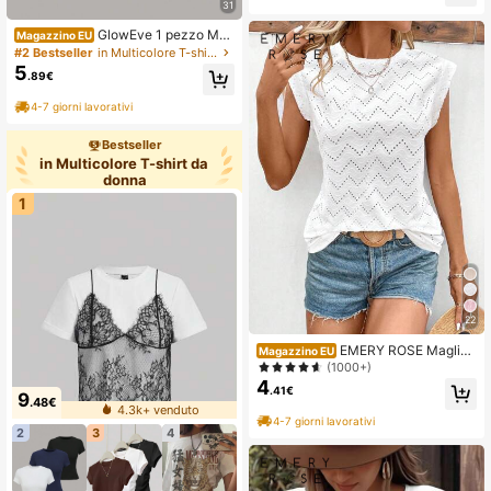
31
per il ritorno a scuola, uscite, vacan
ze al mare
GlowEve 1 pezzo Mag
Magazzino EU
lietta casual donna a maniche corte
#2 Bestseller
in Multicolore T-shirt da donna
tinta unita
5
.89€
4-7 giorni lavorativi
Bestseller
in Multicolore T-shirt da
donna
1
22
EMERY ROSE Magliett
Magazzino EU
a casual da donna a maniche corte
(1000+)
con scollo rotondo, taglio laser e ric
4
.41€
amo
9
.48€
4.3k+ venduto
4-7 giorni lavorativi
2
3
4