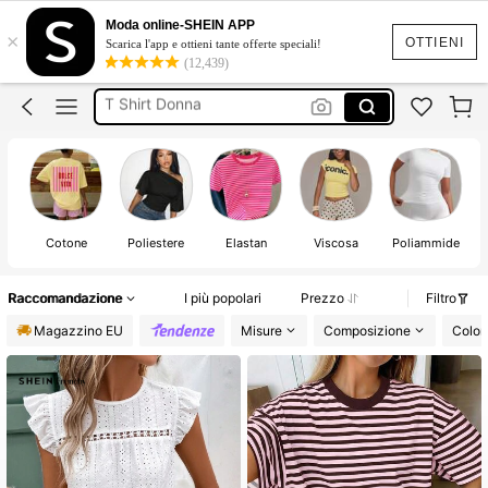
Magliette Donna
Moda online-SHEIN APP
×
Top
OTTIENI
Scarica l'app e ottieni tante offerte speciali!
(12,439)
T Shirt Donna
Maglietta
Magliette Estive Donna
Magliette Donna
M
Cotone
Poliestere
Elastan
Viscosa
Poliammide
Raccomandazione
I più popolari
Prezzo
Filtro
Magazzino EU
Misure
Composizione
Color