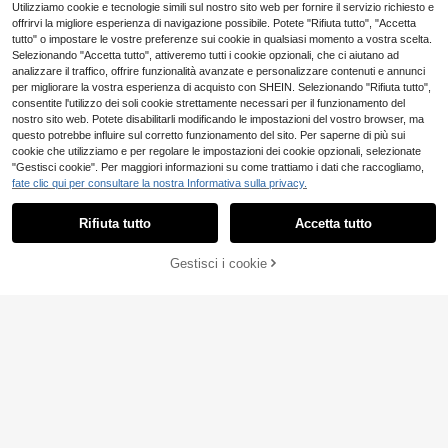
oncerti, stile Y2K
Risparmia 0.09€
Utilizziamo cookie e tecnologie simili sul nostro sito web per fornire il servizio richiesto e
offrirvi la migliore esperienza di navigazione possibile. Potete "Rifiuta tutto", "Accetta
INAWLY Maglietta a maniche lungh
tutto" o impostare le vostre preferenze sui cookie in qualsiasi momento a vostra scelta.
7
e da donna, casual, elegante e cari
.75€
-1%
7.84€
Selezionando "Accetta tutto", attiveremo tutti i cookie opzionali, che ci aiutano ad
na, con inserti in pizzo e righe
analizzare il traffico, offrire funzionalità avanzate e personalizzare contenuti e annunci
per migliorare la vostra esperienza di acquisto con SHEIN. Selezionando "Rifiuta tutto",
consentite l'utilizzo dei soli cookie strettamente necessari per il funzionamento del
nostro sito web. Potete disabilitarli modificando le impostazioni del vostro browser, ma
questo potrebbe influire sul corretto funzionamento del sito. Per saperne di più sui
cookie che utilizziamo e per regolare le impostazioni dei cookie opzionali, selezionate
"Gestisci cookie". Per maggiori informazioni su come trattiamo i dati che raccogliamo,
fate clic qui per consultare la nostra Informativa sulla privacy.
Mostra articoli simili in magazzino
Vedi Tutto
Rifiuta tutto
Accetta tutto
Ci dispiace, questo prodotto è esaurito
10
IslaSuriya T-shirt cas
Magazzino EU
Gestisci i cookie
7
ESAURITO
ual da donna, stile di strada, per us
.48€
12
Camicetta da donna con stampa le
o quotidiano, con stampa a contras
11
opardata e design dei polsini, elega
to di lettere, collo rotondo aderente,
.48€
4-7 giorni lavorativi
GlowEve Blusa casual
Magazzino EU
nte e casual, adatta per l'uso quotid
maniche corte, estiva
11
da vacanza in chiffon trasparente ir
.98€
-11%
13.48€
iano, il pendolarismo e le vacanze
idescente con laccio frontale, premi
um, per donna
4-7 giorni lavorativi
Maija
Maija Maglietta da do
Magazzino EU
6
nna semplice e pratica multifunzion
.48€
-40%
10.98€
ale con scollo tondo e maniche cort
e, tessuto comodo, design alla mod
4-7 giorni lavorativi
a e versatile, adatta per l'abbigliam