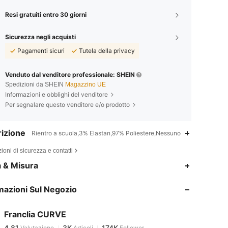
Resi gratuiti entro 30 giorni
Sicurezza negli acquisti
Pagamenti sicuri
Tutela della privacy
Venduto dal venditore professionale: SHEIN
Spedizioni da SHEIN
Magazzino UE
Informazioni e obblighi del venditore
Per segnalare questo venditore e/o prodotto
izione
Rientro a scuola,3% Elastan,97% Poliestere,Nessuno
ioni di sicurezza e contatti
4.81
3K
174K
a & Misura
mazioni Sul Negozio
4.81
3K
174K
Franclia CURVE
4.81
3K
174K
Valutazione
Articoli
Follower