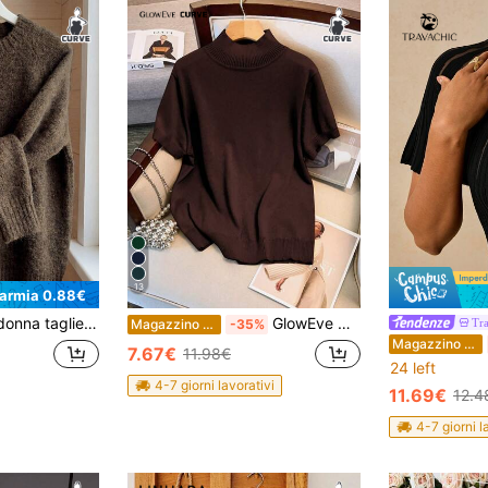
13
parmia 0.88€
do, maniche lunghe, spalle scese, morbido e soffice, casual, ampio, pullover
GlowEve CURVE Maglione aderente a maglia, a maniche corte
Tr
Magazzino EU
-35%
Magazzino EU
7.67€
11.98€
24 left
4-7 giorni lavorativi
11.69€
12.4
4-7 giorni l