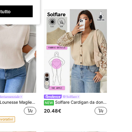
 tutto
30
ieriaessenziale
Solflare
ounesse Maglietta da donna taglie forti bohémien casual minimalista con blocchi di colore, nuovo arrivo di primavera, per l estate
Solflare Cardigan da donna taglie forti autunno/inverno kaki maniche lunghe con patchwork in pizzo
NEW
20.48€
avorativi