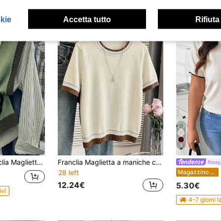
okie
Accetta tutto
Rifiuta
5
e versatile a girocollo senza maniche per donne taglie forti
Franclia Maglietta a maniche corte aderente a girocollo, a righe marroni e blu, in stile minimalista, adatta per la scuola, il pendolarismo, il tempo libero e l'uso quotidiano, comoda e versatile, disponibile in taglie comode
#magl
L
Magazzino EU
28 left
12.24€
5.30€
ivi
4-7 giorni l