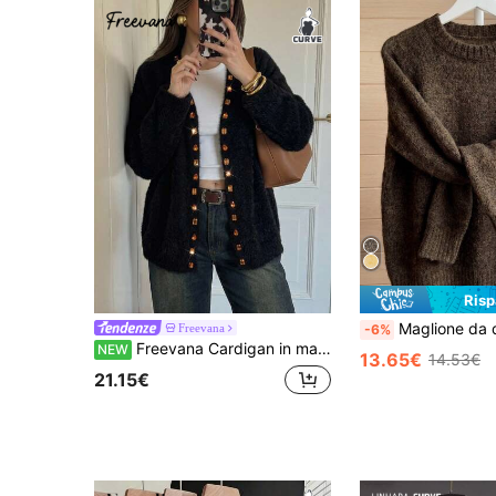
Ris
Maglione da donna taglie forti autunno/inverno in maglia elastica alla moda, collo ton
Freevana
-6%
Freevana Cardigan in maglia a maniche lunghe con cristalli finti stile francese taglie forti per l'inverno
NEW
13.65€
14.53€
21.15€