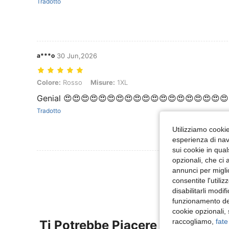
Tradotto
a***o
30 Jun,2026
Colore: Rosso, Misure: 1XL
Colore:
Rosso
Misure:
1XL
Genial 😍😍😍😍😍😍😍😍😍😍😍😍😍😍😍😍😍😍
Tradotto
Utilizziamo cookie 
esperienza di navi
sui cookie in qual
opzionali, che ci 
Visualizza Altre
annunci per migli
consentite l'utili
disabilitarli modi
funzionamento del
cookie opzionali,
raccogliamo,
fate
Ti Potrebbe Piacere