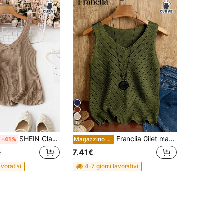
18
SHEIN Clasi Blusa in maglia semplice monocromatica con bretelle larghe, stile minimalista, per uso casual quotidiano, taglia comoda
Franclia Gilet maglione pullover da donna taglie forti in maglia, casual, con scollo a V, traforato, tinta unita, top alla moda versatile per primavera/estate
-41%
Magazzino EU
7.41€
€
avorativi
4-7 giorni lavorativi