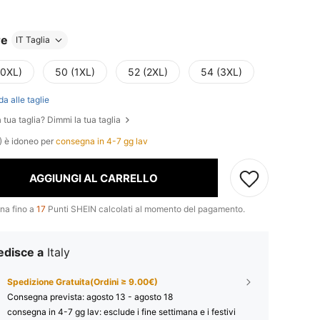
re
IT Taglia
(0XL)
50 (1XL)
52 (2XL)
54 (3XL)
da alle taglie
 tua taglia? Dimmi la tua taglia
) è idoneo per
consegna in 4-7 gg lav
AGGIUNGI AL CARRELLO
na fino a
17
Punti SHEIN calcolati al momento del pagamento.
edisce a
Italy
Spedizione Gratuita(Ordini ≥ 9.00€)
Consegna prevista:
agosto 13 - agosto 18
consegna in 4-7 gg lav: esclude i fine settimana e i festivi