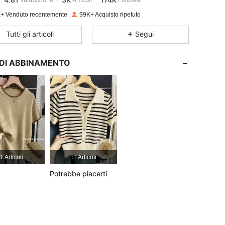
s***i
pagato
1 giorno fa
+ Venduto recentemente
99K+ Acquisto ripetuto
4.81
3K
174K
Tutti gli articoli
Segui
4.81
3K
174K
I DI ABBINAMENTO
4.81
3K
174K
4.81
3K
174K
4.81
3K
174K
1 Articoli
11 Articoli
Potrebbe piacerti
4.81
3K
174K
4.81
3K
174K