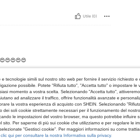
Utile (0)
😍😍😍😍😍
e tecnologie simili sul nostro sito web per fornire il servizio richiesto e o
Utile (0)
gazione possibile. Potete "Rifiuta tutto", "Accetta tutto" o impostare le
siasi momento a vostra scelta. Selezionando "Accetta tutto", attiveremo t
aiutano ad analizzare il traffico, offrire funzionalità avanzate e personal
 Recensioni
orare la vostra esperienza di acquisto con SHEIN. Selezionando "Rifiuta
zzo dei soli cookie strettamente necessari per il funzionamento del nostr
ficando le impostazioni del vostro browser, ma questo potrebbe influire s
 sito. Per saperne di più sui cookie che utilizziamo e per regolare le i
 selezionate "Gestisci cookie". Per maggiori informazioni su come trattia
 clic qui per consultare la nostra Informativa sulla privacy.