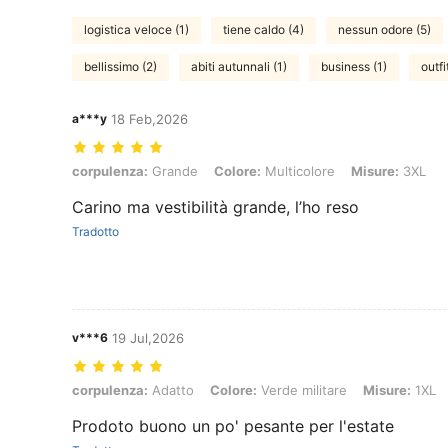
logistica veloce (1)
tiene caldo (4)
nessun odore (5)
bellissimo (2)
abiti autunnali (1)
business (1)
outfi
a***y
18 Feb,2026
corpulenza: Grande, Colore: Multicolore, Misure: 3XL
corpulenza:
Grande
Colore:
Multicolore
Misure:
3XL
Carino ma vestibilità grande, l’ho reso
Tradotto
v***6
19 Jul,2026
corpulenza: Adatto, Colore: Verde militare, Misure: 1XL
corpulenza:
Adatto
Colore:
Verde militare
Misure:
1XL
Prodoto buono un po' pesante per l'estate