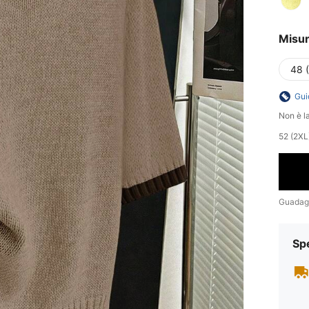
Misu
48 
Gui
Non è la
52 (2XL
Guadag
Sp