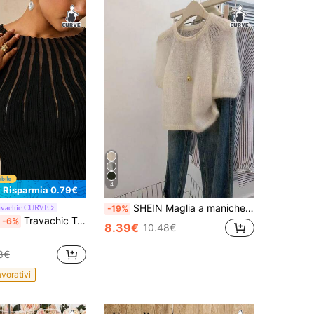
4
Risparmia 0.79€
SHEIN Maglia a maniche corte in maglia a girocollo tinta unita, taglia comoda, autunnale
avachic CURVE
-19%
Travachic Top in maglia casual e versatile per uso quotidiano con patchwork in rete per donna taglie forti
-6%
8.39€
10.48€
8€
avorativi