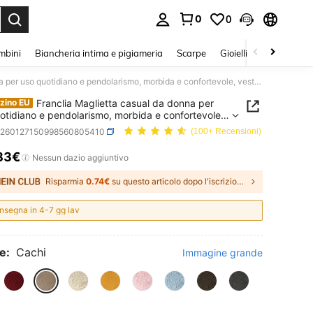
0
0
s Enter to select.
mbini
Biancheria intima e pigiameria
Scarpe
Gioielli E Accessori
Franclia Maglietta casual da donna per uso quotidiano e pendolarismo, morbida e confortevole, vestibilità rilassata, girocollo, maniche corte, con contrasto di colore, modello dritto e maglia larga, taglie comode, adatta per primavera/estate
Franclia Maglietta casual da donna per
zino EU
otidiano e pendolarismo, morbida e confortevole,
lità rilassata, girocollo, maniche corte, con
z260127150998560805410
(100+ Recensioni)
to di colore, modello dritto e maglia larga, taglie
, adatta per primavera/estate
83€
ICE AND AVAILABILITY
Nessun dazio aggiuntivo
Risparmia
0.74€
su questo articolo dopo l'iscrizione.
nsegna in 4-7 gg lav
e:
Cachi
Immagine grande