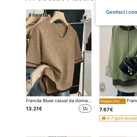
Gestisci i co
11
Franclia Bluse casual da donna per uso quotidiano, stile semplice, adatte per il pendolarismo, San Valentino, stile di strada, versatili, eleganti, intellettuali, collo rotondo, a righe, vestibilità regular, maniche corte, color block, color albicocca, vestibilità morbida e dritta, maglia oversize, taglia grande, primavera estate
Franclia Maglietta casual 
Magazzino EU
13.21€
7.67€
4-7 giorni lavorat