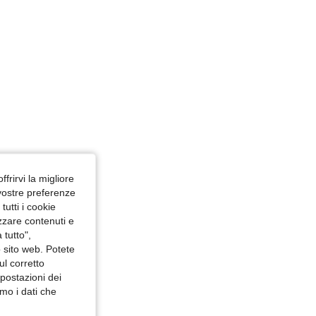
ffrirvi la migliore
 vostre preferenze
utti i cookie
izzare contenuti e
 tutto",
o sito web. Potete
ul corretto
mpostazioni dei
mo i dati che