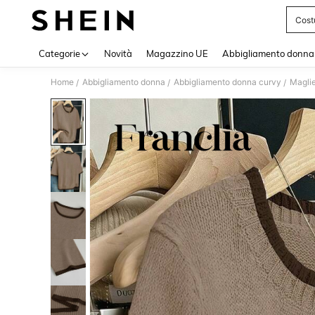
Cost
Use up 
Categorie
Novità
Magazzino UE
Abbigliamento donna
Home
Abbigliamento donna
Abbigliamento donna curvy
Maglie
/
/
/