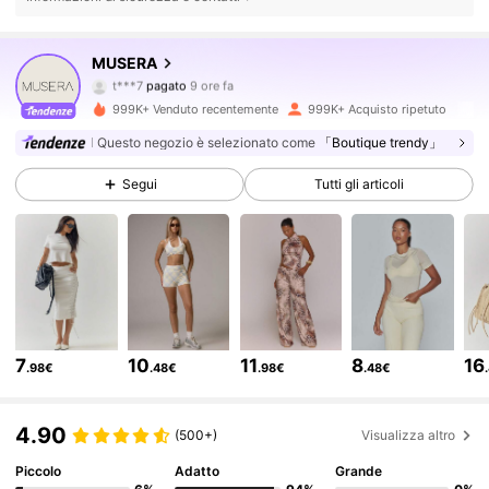
4.3M Follower
4.83
MUSERA
t***7
pagato
9 ore fa
e***0
segue
10 minuti fa
999K+ Venduto recentemente
999K+ Acquisto ripetuto
4.3M Follower
4.83
Questo negozio è selezionato come
「Boutique trendy」
Segui
Tutti gli articoli
4.3M Follower
4.83
4.3M Follower
4.83
4.3M Follower
4.83
7
10
11
8
16
.98€
.48€
.98€
.48€
4.3M Follower
4.83
4.90
(500+)
Visualizza altro
Piccolo
Adatto
Grande