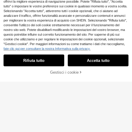
offrirvi la migliore esperienza di navigazione possibile. Potete "Rifiuta tutto", "Accetta
tutto" o impostare le vostre preferenze sui cookie in qualsiasi momento a vostra scelta.
Selezionando "Accetta tutto", attiveremo tutti i cookie opzionali, che ci aiutano ad
analizzare il traffico, offrire funzionalità avanzate e personalizzare contenuti e annunci
per migliorare la vostra esperienza di acquisto con SHEIN. Selezionando "Rifiuta tutto",
consentite l'utilizzo dei soli cookie strettamente necessari per il funzionamento del
nostro sito web. Potete disabilitarli modificando le impostazioni del vostro browser, ma
questo potrebbe influire sul corretto funzionamento del sito. Per saperne di più sui
cookie che utilizziamo e per regolare le impostazioni dei cookie opzionali, selezionate
"Gestisci cookie". Per maggiori informazioni su come trattiamo i dati che raccogliamo,
fate clic qui per consultare la nostra Informativa sulla privacy.
Rifiuta tutto
Accetta tutto
10
AGGIUNGI AL
Gestisci i cookie
COMPRA ORA
Pantaloncini da yoga a vita alta con
Risparmia 3.15€
CARRELLO
7
incrocio per donna, pantaloncini da
.71€
ciclismo con controllo della pancia,
SHEIN Sports Pantalo
Magazzino EU
pantaloncini fitness con vita a V inc
ncini sportivi da yoga senza cucitur
(1000+)
rociata e sollevamento, sportivi neri
e ed elastici con vita incrociata, pa
4
.71€
-40%
7.86€
ntaloncini da ciclista neri
4-7 giorni lavorativi