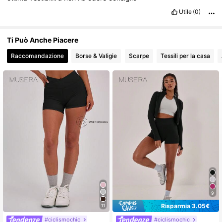
Utile
(0)
Ti Può Anche Piacere
Raccomandazione
Borse & Valigie
Scarpe
Tessili per la casa
9
Risparmia 3.05€
11
#ciclismochic
#ciclismochic