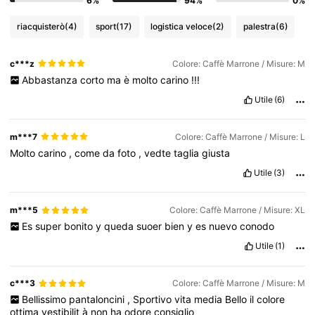
6%
94%
0%
4.3M Follower
4.83
riacquisterò
(4)
sport
(17)
logistica veloce
(2)
palestra
(6)
4.3M Follower
4.83
c***z
Colore: Caffè Marrone / Misure: M
Abbastanza
corto
ma
è
molto
carino
!!!
4.3M Follower
4.83
Utile
(6)
m***7
Colore: Caffè Marrone / Misure: L
4.3M Follower
4.83
Molto
carino
,
come
da
foto
,
vedte
taglia
giusta
Utile
(3)
4.3M Follower
4.83
m***5
Colore: Caffè Marrone / Misure: XL
Es
super
bonito
y
queda
suoer
bien
y
es
nuevo
conodo
Utile
(1)
c***3
Colore: Caffè Marrone / Misure: M
Bellissimo
pantaloncini
,
Sportivo
vita
media
Bello
il
colore
ottima
vestibilit
à
non
ha
odore
consiglio