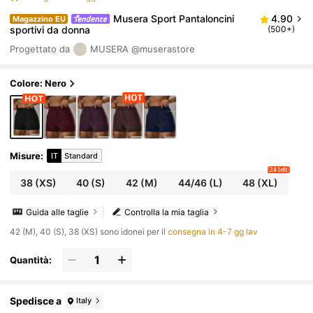
Musera Sport Pantaloncini
4.90
Magazzino EU
sportivi da donna
(500+)
Progettato da
MUSERA
@muserastore
Colore: Nero
Misure
:
IT
Standard
24 left
38
(XS)
40
(S)
42
(M)
44/46
(L)
48
(XL)
Guida alle taglie
Controlla la mia taglia
42 (M), 40 (S), 38 (XS) sono idonei per il
consegna in 4-7 gg lav
Quantità:
Spedisce a
Italy