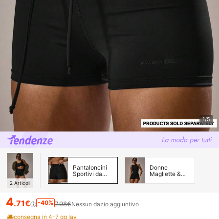
1/5
Pantaloncini
Donne
Sportivi da
Magliette &
Donna
Canottiere
2
Articoli
Sportive
4
.71€
-40%
7.98€
Nessun dazio aggiuntivo
consegna in 4-7 gg lav