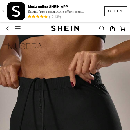
Moda online-SHEIN APP
×
OTTIENI
Scarica l'app e ottieni tante offerte speciali!
(12,439)