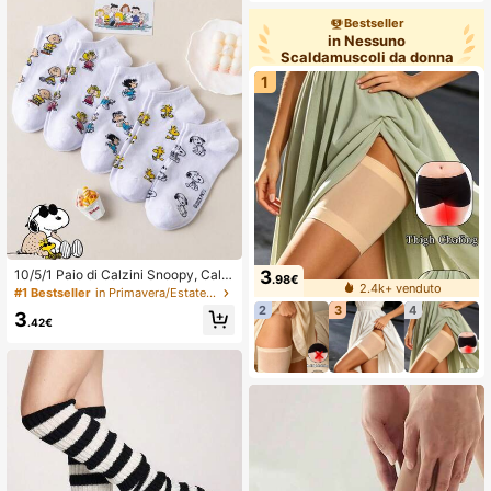
Bestseller
in Nessuno
Scaldamuscoli da donna
1
3
10/5/1 Paio di Calzini Snoopy, Calzi
.98€
2.4k+ venduto
ni Bianchi Corti con Motivo Cucciol
#1 Bestseller
in Primavera/Estate/Autunno Calzini alla caviglia
o, Stile Versatile per Studenti, Adult
2
3
4
3
i, Regalo e Uso Quotidiano
.42€