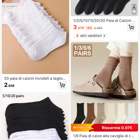
1/3/5/10/15/20/30 Paia di Calzini d
a Donna in Cotone, Neri, Adatti per
3
.37€
-3%
3.48€
Autunno/Inverno/Primavera/Estate/
Sport/Tempo Libero, Traspiranti, As
2
altri venditori
sorbenti
30 paia di calzini invisibili a taglio b
asso bianchi da donna, design mini
2
.95€
malista e carino multifunzionale ad
atto per primavera/estate/autunno,
calzini comodi morbidi e traspiranti
per mocassini (1/5/10/15/20/30 pai
a)
Risparmia 0.07€
1/6 Paia di calze alla caviglia di col