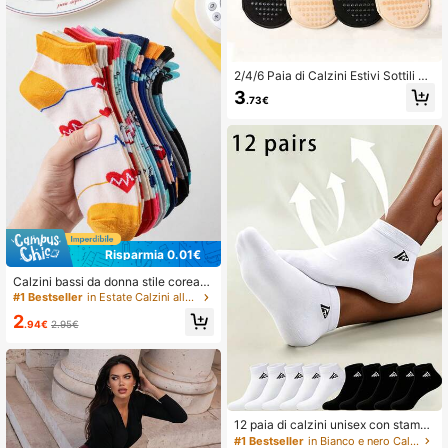
come regalo per le migliori amiche
2/4/6 Paia di Calzini Estivi Sottili a
Mezza Punta per Donna Antiscivol
3
.73€
o Invisibili Basso Taglio Casual
Risparmia 0.01€
Calzini bassi da donna stile corean
o Ins da infermiera, 1/5/7/10/20 paia
#1 Bestseller
in Estate Calzini alla caviglia da donna
casuali, jacquard a tema medico, tr
2
aspiranti, assorbenti e senza costriz
.94€
2.95€
ione, per uso quotidiano e pendolari
smo
12 paia di calzini unisex con stampa
geometrica e numeri, nero & bianco,
#1 Bestseller
in Bianco e nero Calzini alla caviglia da donna