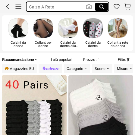
Calze A Rete
Scalda Muscoli
Calzini Donna
Calzini da
Collant per
Calzini da
Calzini da
Collant a rete
donna
donne
donna alla
donna
da donna
caviglia
Raccomandazione
I più popolari
Prezzo
Filtro
Magazzino EU
Categorie
Scene
Misure