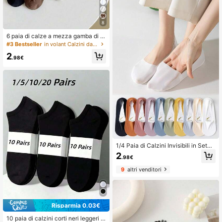
8
6 paia di calze a mezza gamba di c
olore unito da donna, calze sportive
#3 Bestseller
in volant Calzini da donna
casual minimaliste e versatili a costi
2
ne, calze traspiranti e confortevoli a
.98€
datte a ogni occasione, 12 pezzi/18
pezzi/24 pezzi [Nota: la quantità è
calcolata per pezzo]
1/4 Paia di Calzini Invisibili in Seta
di Ghiaccio da Donna Estivi Colorati
2
.98€
Ultra Sottili Traspiranti Senza Mostr
are Calzini Antiscivolo Nascosti a T
9
altri venditori
aglio Basso (Senza Cartone)
Risparmia 0.03€
10 paia di calzini corti neri leggeri e