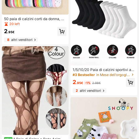
50 paia di calzini corti da donna, m
orbidi e confortevoli, casual e versa
20 left
tili, calzini corti da studentessa, ada
2
tti come regalo per San Valentino o
.95€
per completare un outfit, colori casu
8
altri venditori
ali
1/5/10/20 Paia di calzini sportivi all
a caviglia elasticizzati in bianco e n
#3 Bestseller
in Mese dell'orgoglio Calzini sportivi da donna
ero per donna, calzini traspiranti ad
2
atti per basket, ciclismo e altri sport,
.95€
-1%
2.98€
calzini lunghi
2
altri venditori