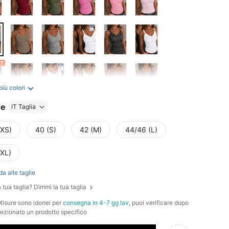
più colori
re
IT Taglia
(XS)
40 (S)
42 (M)
44/46 (L)
(XL)
da alle taglie
 tua taglia? Dimmi la tua taglia
Misure sono idonei per
consegna in 4-7 gg lav
, puoi verificare dopo
lezionato un prodotto specifico