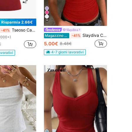
34
Risparmia 2.66€
Tseoso Canotta Tinta Unita
Slaydiva
-41%
Slaydiva Canotta rossa da donna, casual estiva, girocollo a costine, schiena scoperta, spalle scoperte, top basic versatile tinta unita per appuntamenti, feste, sport & yoga, spiaggia
Magazzino EU
-41%
1000+)
5.00€
8.48€
€
4-7 giorni lavorativi
avorativi