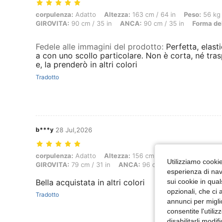
corpulenza: Adatto, Altezza: 163 cm / 64 in, Peso: 56 kg / 123 lbs, 
corpulenza:
Adatto
Altezza:
163 cm / 64 in
Peso:
56 kg 
GIROVITA:
90 cm / 35 in
ANCA:
90 cm / 35 in
Forma de
Fedele alle immagini del prodotto
:
Perfetta, elast
a con uno scollo particolare. Non è corta, né tra
e, la prenderò in altri colori
Tradotto
b***y
28 Jul,2026
corpulenza: Adatto, Altezza: 156 cm / 61 in, Peso: 59 kg / 130 lbs, 
corpulenza:
Adatto
Altezza:
156 cm / 61 in
Peso:
59 kg 
Utilizziamo cookie 
GIROVITA:
79 cm / 31 in
ANCA:
96 cm / 38 in
Forma del
esperienza di navi
sui cookie in qual
Bella acquistata in altri colori
opzionali, che ci 
Tradotto
annunci per migli
consentite l'utili
disabilitarli modi