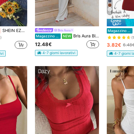
22
SHEIN EZwear Top halter monocolore a costine
Bris Aura
%
Magazzino EU
Bris Aura Blusa elegante senza maniche con fiori e perline, estiva per donna
Magazzino EU
NEW
)
(
12.48€
3.82€
6.48
4-7 giorni lavorativi
ivi
4-7 giorni l