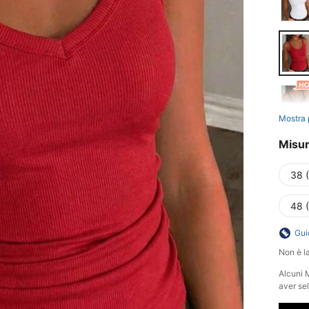
Mostra 
Misu
38 
48 
Gui
Non è la
Alcuni 
aver se