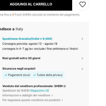
AGGIUNGI AL CARRELLO
na fino a
3
Punti SHEIN calcolati al momento del pagamento.
edisce a
Italy
Spedizione Gratuita(Ordini ≥ 9.00€)
Consegna prevista:
agosto 13 - agosto 18
consegna in 4-7 gg lav: esclude i fine settimana e i festivi
Resi gratuiti entro 30 giorni
Sicurezza negli acquisti
Pagamenti sicuri
Tutela della privacy
Venduto dal venditore professionale: SHEIN
Spedizioni da SHEIN
Magazzino UE
Informazioni e obblighi del venditore
Per segnalare questo venditore e/o prodotto