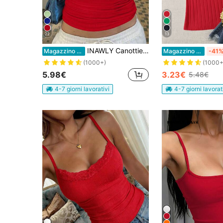
22
13
INAWLY Canottiera estiva aderente semplice e versatile per donne
Magazzino EU
Magazzino EU
-41
(1000+)
(1000+
5.98€
3.23€
5.48€
4-7 giorni lavorativi
4-7 giorni lavorat