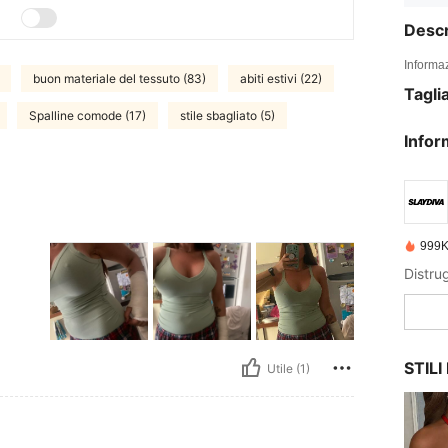
Descr
Informaz
buon materiale del tessuto (83)
abiti estivi (22)
Tagli
Spalline comode (17)
stile sbagliato (5)
Infor
999K
STIL
Utile (1)