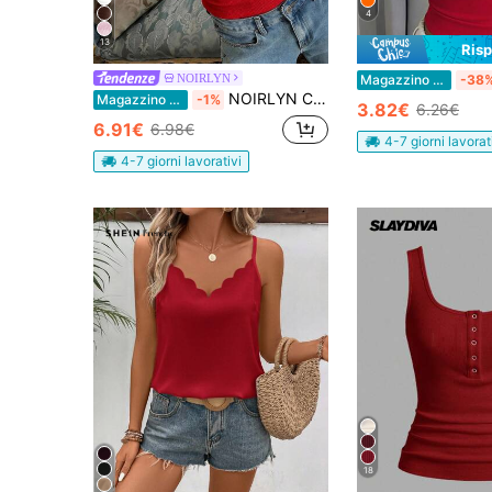
4
13
Ris
NOIRLYN
Magazzino EU
-38
NOIRLYN Canotta aderente sexy da donna con patchwork in pizzo, stile Y2K, rossa, casual, primavera/estate
Magazzino EU
-1%
3.82€
6.26€
6.91€
6.98€
4-7 giorni lavorat
4-7 giorni lavorativi
18