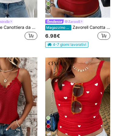
17
mivelle
Zavorell
da donna sexy minimalista ad alta elasticità
Zavorell Canotta sportiva in maglia dallo stile sensuale e sexy, top slim fit rosso da donna
Magazzino EU
6.98€
4-7 giorni lavorativi
22