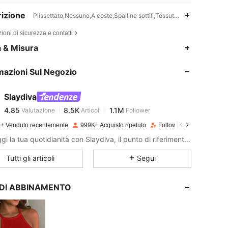
izione
Plissettato,Nessuno,A coste,Spalline sottili,Tessuto in maglia
ioni di sicurezza e contatti
4.85
8.5K
1.1M
a & Misura
mazioni Sul Negozio
4.85
8.5K
1.1M
Slaydiva
4.85
8.5K
1.1M
Valutazione
Articoli
Follower
p***o
pagato
1 giorno fa
+ Venduto recentemente
999K+ Acquisto ripetuto
Follower in crescita del 
4.85
8.5K
1.1M
Distruggi la tua quotidianità con Slaydiva, il punto di riferimento della moda!
Tutti gli articoli
Segui
4.85
8.5K
1.1M
I DI ABBINAMENTO
4.85
8.5K
1.1M
4.85
8.5K
1.1M