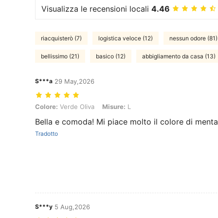
Visualizza le recensioni locali
4.46
riacquisterò (7)
logistica veloce (12)
nessun odore (81)
bellissimo (21)
basico (12)
abbigliamento da casa (13)
S***a
29 May,2026
Colore: Verde Oliva, Misure: L
Colore:
Verde Oliva
Misure:
L
Bella e comoda! Mi piace molto il colore di menta
Tradotto
S***y
5 Aug,2026