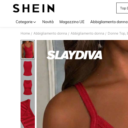
Top 
Use up 
Categorie
Novità
Magazzino UE
Abbigliamento donna
Home
Abbigliamento donna
Abbigliamento donna
Donne Top, B
/
/
/