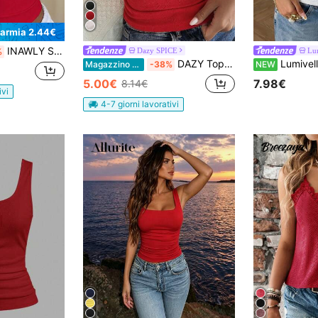
parmia 2.44€
INAWLY Solva Canotta aderente casual monocromatica da donna
Dazy SPICE
Lu
%
DAZY Top casual arancione senza maniche con fiocco in pizzo a contrasto per donne, stile Y2K estivo da scuola
Lumivelle Canottiera 
Magazzino EU
-38%
NEW
5.00€
7.98€
8.14€
ivi
4-7 giorni lavorativi