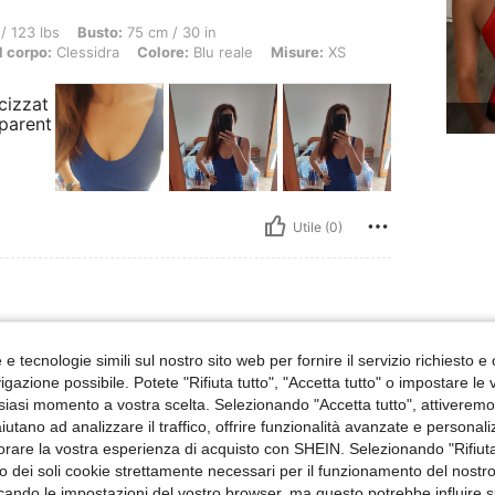
Busto: 75 cm / 30 in, GIROVITA: 90 cm / 35 in, ANCA: 90 cm / 35 in, Forma del corp
/ 123 lbs
Busto:
75 cm / 30 in
l corpo:
Clessidra
Colore:
Blu reale
Misure:
XS
icizzat
sparent
Utile (0)
Busto: 93 cm / 37 in, GIROVITA: 79 cm / 31 in, ANCA: 96 cm / 38 in, Forma del corp
/ 130 lbs
Busto:
93 cm / 37 in
e tecnologie simili sul nostro sito web per fornire il servizio richiesto e o
 corpo:
Triangolo
Colore:
Rosa
Misure:
M
gazione possibile. Potete "Rifiuta tutto", "Accetta tutto" o impostare le
siasi momento a vostra scelta. Selezionando "Accetta tutto", attiveremo t
aiutano ad analizzare il traffico, offrire funzionalità avanzate e personal
orare la vostra esperienza di acquisto con SHEIN. Selezionando "Rifiuta
zzo dei soli cookie strettamente necessari per il funzionamento del nostr
ficando le impostazioni del vostro browser, ma questo potrebbe influire s