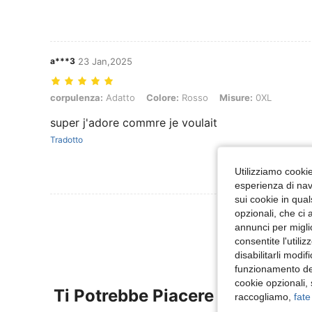
a***3
23 Jan,2025
corpulenza: Adatto, Colore: Rosso, Misure: 0XL
corpulenza:
Adatto
Colore:
Rosso
Misure:
0XL
super j'adore commre je voulait
Tradotto
Utilizziamo cookie 
esperienza di navi
sui cookie in qual
Visualizza Altre
opzionali, che ci 
annunci per migli
consentite l'utili
disabilitarli modi
funzionamento del
cookie opzionali,
Ti Potrebbe Piacere
raccogliamo,
fate