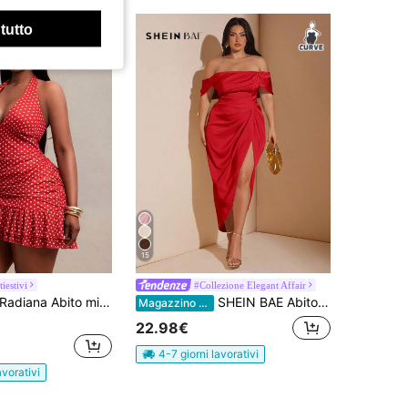
 tutto
15
tiestivi
#Collezione Elegant Affair
a Abito mini elegante e sexy da donna taglie forti, in stile vintage, a pois rossi in rete, abito aderente, abito rosso, abito con balze romantiche, abito sexy senza schienale, abito scollo a V, abito da appuntamento, abito da vacanza, abito da festival di musica country, adatto per sera, appuntamento, raduno, cocktail festa, ballo, festa serale, banchetto, concerto, compleanno, matrimonio, festa, club, nightclub, tè pomeridiano, resort di isola, occasione formale, tessuto in maglia ad alta elasticità, aderente per valorizzare le curve
SHEIN BAE Abito elegante a media lunghezza con drappeggio, adatto per matrimoni, damigelle, cocktail e occasioni formali, taglie comode
Magazzino EU
22.98€
4-7 giorni lavorativi
avorativi