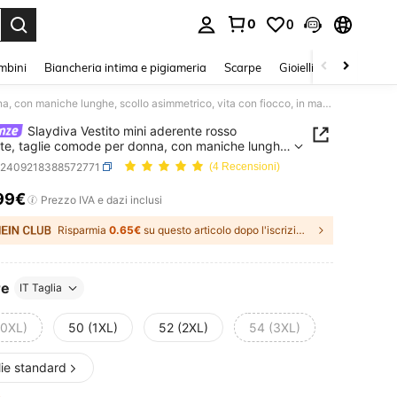
0
0
s Enter to select.
mbini
Biancheria intima e pigiameria
Scarpe
Gioielli E Accessori
Slaydiva Vestito mini aderente rosso elegante, taglie comode per donna, con maniche lunghe, scollo asimmetrico, vita con fiocco, in maglia garzata, adatto per festa, eventi, appuntamenti e uso quotidiano, adatto per autunno/inverno, San Valentino, Natale - M
Slaydiva Vestito mini aderente rosso
te, taglie comode per donna, con maniche lunghe,
 asimmetrico, vita con fiocco, in maglia garzata,
z2409218388572771
(4 Recensioni)
 per festa, eventi, appuntamenti e uso quotidiano,
 per autunno/inverno, San Valentino, Natale - M
99€
ICE AND AVAILABILITY
Prezzo IVA e dazi inclusi
Risparmia
0.65€
su questo articolo dopo l'iscrizione.
re
IT Taglia
(0XL)
50 (1XL)
52 (2XL)
54 (3XL)
lie standard