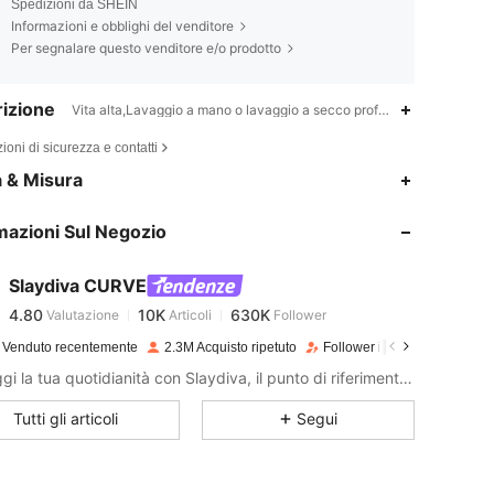
Spedizioni da SHEIN
Informazioni e obblighi del venditore
Per segnalare questo venditore e/o prodotto
izione
Vita alta,Lavaggio a mano o lavaggio a secco professionale,Nodo,D
ioni di sicurezza e contatti
4.80
10K
630K
a & Misura
mazioni Sul Negozio
4.80
10K
630K
Slaydiva CURVE
4.80
10K
630K
Valutazione
Articoli
Follower
g***0
pagato
1 giorno fa
 Venduto recentemente
2.3M Acquisto ripetuto
Follower in crescita del 12%
4.80
10K
630K
Distruggi la tua quotidianità con Slaydiva, il punto di riferimento della moda!
Tutti gli articoli
Segui
4.80
10K
630K