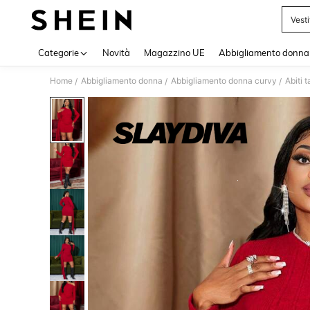
Vest
Use up 
Categorie
Novità
Magazzino UE
Abbigliamento donna
Home
Abbigliamento donna
Abbigliamento donna curvy
Abiti t
/
/
/