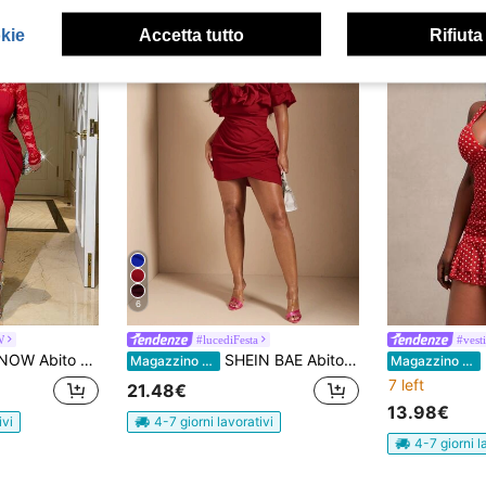
okie
Accetta tutto
Rifiuta
6
W
#lucediFesta
#vesti
unghe, in colore rosso. Adatto per appuntamenti romantici, eventi eleganti, feste di San Valentino, viaggi e vacanze, uscite urbane, festival musicali, matrimoni romantici e occasioni appropriate: stile fashion chic e maturo, sexy, minimalista, per donne formose.
SHEIN BAE Abito lungo elegante da donna con collo a palloncino, una spalla, vita incavata, stile sirena, colore rosso rosa, adatto per feste e compleanni
Radian
Magazzino EU
Magazzino EU
7 left
21.48€
13.98€
ivi
4-7 giorni lavorativi
4-7 giorni l