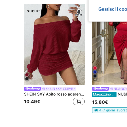
Gestisci i co
6
SHEIN SXY CURVE
NU&NO
SHEIN SXY Abito rosso aderente da donna con spalle scoperte e maniche lunghe, adatto per uso quotidiano, festival, appuntamenti, compleanni in taglie comode
NU&NOW Abito midi aderente con spacco alto, in tessuto elastico con inserti in pizzo, colletto alla coreana, maniche l
Magazzino EU
10.49€
15.80€
4-7 giorni lavorat