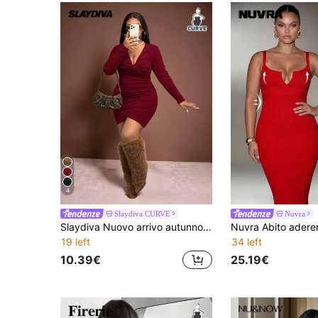
4
Slaydiva CURVE
Nuvra
Slaydiva Nuovo arrivo autunno/inverno, elegante abito casual e da indossare quotidianamente, per uscite e appuntamenti, vestito corto da donna con taglio aderente, collo a V marrone, maniche lunghe con dettaglio attorcigliato, orlo asimmetrico arricciato, tessuto morbido e texturizzato, taglie comode
19 left
34 left
10.39€
25.19€