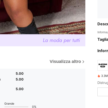
Descr
Informaz
Tagli
Infor
Visualizza altro
5.00
3.3M
n
5.00
5.00
Grande
0%