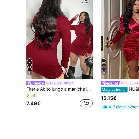
4
8
Firerie CURVE
#sottoiriflett
Firerie Abito lungo a maniche lunghe con arricciature, di colore tinta unita, di moda e sexy, per taglie forti
NU&NOW Abito sexy aderente con sco
Magazzino EU
2 left
15.15€
7.49€
4-7 giorni lavorat