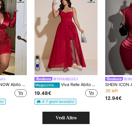
12
ori
VIVA RELLE
SH
llo a V profondo, arricciature e maniche a palloncino, taglie forti per donne
Viva Relle Abito elegante e romantico per feste/matrimoni, da donna taglia comoda, leggero, con spalline sottili, vita arricciata, in chiffon fluido con balze e spacco alto, adatto per primavera/estate
Magazzino EU
26 left
19.48€
12.94€
ivi
4-7 giorni lavorativi
Vedi Altro