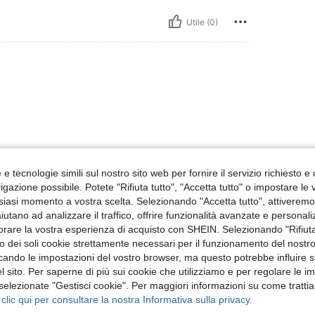
Utile (0)
e tecnologie simili sul nostro sito web per fornire il servizio richiesto e o
Utile (0)
gazione possibile. Potete "Rifiuta tutto", "Accetta tutto" o impostare le
siasi momento a vostra scelta. Selezionando "Accetta tutto", attiveremo t
 Recensioni
aiutano ad analizzare il traffico, offrire funzionalità avanzate e personal
orare la vostra esperienza di acquisto con SHEIN. Selezionando "Rifiuta
zzo dei soli cookie strettamente necessari per il funzionamento del nostr
ficando le impostazioni del vostro browser, ma questo potrebbe influire s
 sito. Per saperne di più sui cookie che utilizziamo e per regolare le i
 selezionate "Gestisci cookie". Per maggiori informazioni su come trattia
 clic qui per consultare la nostra Informativa sulla privacy.