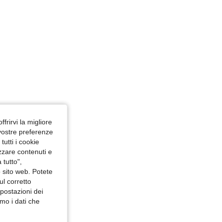
ffrirvi la migliore
 vostre preferenze
utti i cookie
izzare contenuti e
 tutto",
o sito web. Potete
ul corretto
mpostazioni dei
mo i dati che