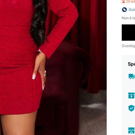
29 le
Gui
Non è la
Guadag
Sp