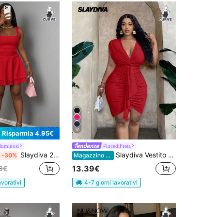
10
Risparmia 4.95€
iluminosi
#lucediFesta
Slaydiva 2026 Nuova Primavera/Estate Abito casual da vacanza romantico, base, semplice, sexy, elegante, da lavoro, casual, da discoteca, in puro bianco con volant senza maniche e mini gonna a strati. Abito rosso a-line taglie forti, outfit da vacanza per donna.
Slaydiva Vestito rosa solido elegante, da festa e appuntamenti, aderente, con dettagli di grinze sul petto, vita arricciata e cintura annodata, lunghezza mini, per la primavera/estate, taglie comode
-30%
Magazzino EU
13.39€
8€
avorativi
4-7 giorni lavorativi