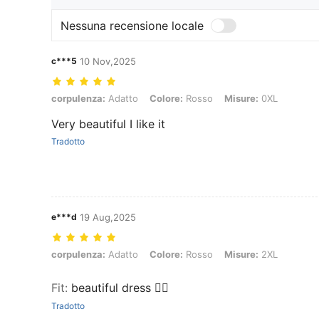
Nessuna recensione locale
c***5
10 Nov,2025
corpulenza: Adatto, Colore: Rosso, Misure: 0XL
corpulenza:
Adatto
Colore:
Rosso
Misure:
0XL
Very beautiful I like it
Tradotto
e***d
19 Aug,2025
corpulenza: Adatto, Colore: Rosso, Misure: 2XL
corpulenza:
Adatto
Colore:
Rosso
Misure:
2XL
Fit
:
beautiful dress ❤️‍🔥
Tradotto