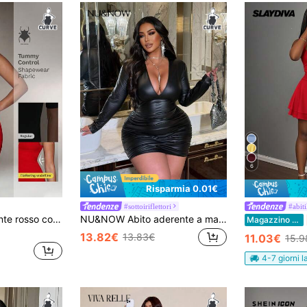
6
Risparmia 0.01€
#sottoiriflettori
#abit
Nuvra Abito aderente rosso con scollo a V profondo, spalline sottili, effetto snellente, sexy, taglie comode
NU&NOW Abito aderente a maniche lunghe con scollo a V profondo per donne taglie forti
Magazzino EU
13.82€
13.83€
11.03€
15.9
4-7 giorni l