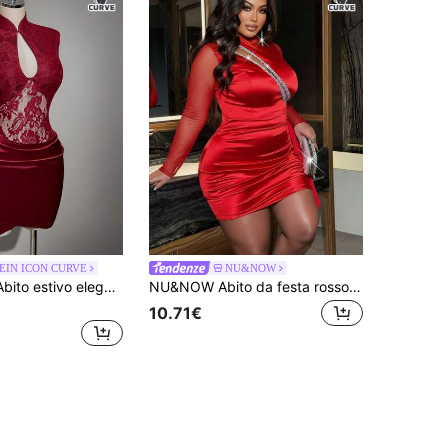
EIN ICON CURVE
NU&NOW
SHEIN ICON Abito estivo elegante taglie forti da donna in stile cinese moderno, slim fit, bordeaux, con colletto alto retrò, scollo a goccia traforato, pizzo rosso e raso, outfit da banchetto
NU&NOW Abito da festa rosso sexy per donne taglia curvy
10.71€