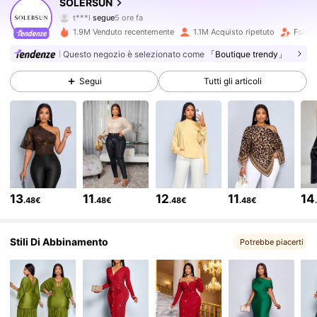
SOLERSUN
t***l
segue
5 ore fa
n***6
sta navigando
627K Follower
4.79
1.9M Venduto recentemente
1.1M Acquisto ripetuto
Follow
Questo negozio è selezionato come
「Boutique trendy」
627K Follower
4.79
Segui
Tutti gli articoli
627K Follower
4.79
627K Follower
4.79
13
11
12
11
14
.48€
.48€
.48€
.48€
627K Follower
4.79
Stili Di Abbinamento
Potrebbe piacerti
627K Follower
4.79
627K Follower
4.79