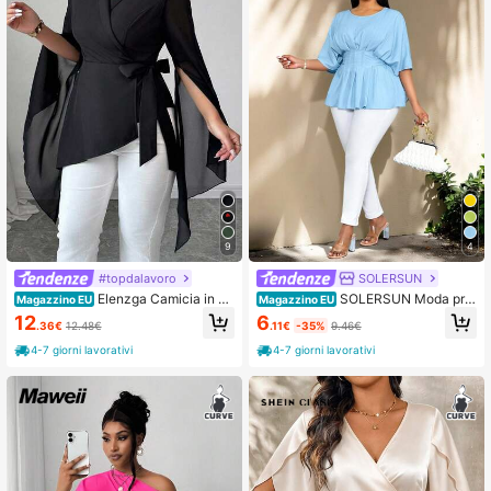
9
4
#topdalavoro
SOLERSUN
Elenzga Camicia in ch
SOLERSUN Moda pri
Magazzino EU
Magazzino EU
iffon taglie forti con scollo a V incro
mavera-estate per taglie forti, elega
6
12
.11€
-35%
9.46€
.36€
12.48€
ciato, chiusura a fascia, orlo asimm
nte per vacanze, casual con manic
etrico, maniche lunghe, design asim
he corte, maniche a raglan, manich
4-7 giorni lavorativi
4-7 giorni lavorativi
metrico, decorazione con fiocco, el
e a pipistrello, collo tondo, cintura in
egante stile francese nero, autunno,
vita, plissettatura frontale in tessuto
cena per il lavoro
blu, adatto per uso quotidiano, shop
ping, appuntamenti, vacanze prima
verili, San Valentino, stile casual chi
c