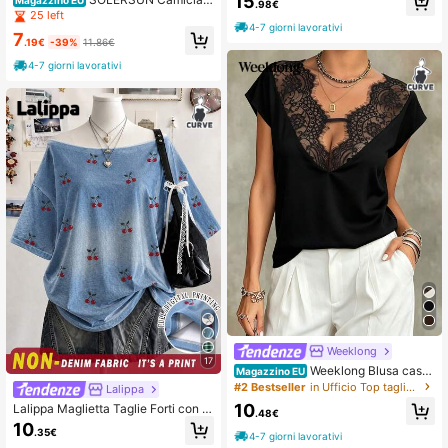
15
.98€
ia grande da donna monocolore a m
a donna taglie forti per vacanze esti
25 left
aniche a pipistrello con nodo lateral
ve e uscite casual, con stampa digit
4-7 giorni lavorativi
e
7
ale floreale, maniche a pipistrello e
.19€
-39%
11.86€
pieghe, abbigliamento da spiaggia
4-7 giorni lavorativi
Weeklong
17
Weeklong Blusa casu
Magazzino EU
al da donna taglie forti con patchwo
#2 Bestseller
in Ufficio Top taglie forti
Lalippa
rk e bordo in pizzo per vacanze pri
10
Lalippa Maglietta Taglie Forti con S
mavera/estate
.48€
tampa di Ciliegie e Spalle Scoperte
10
.35€
4-7 giorni lavorativi