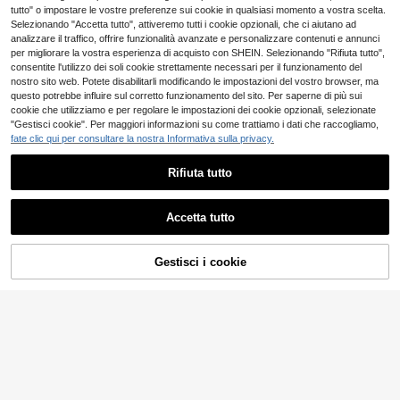
balza sul fondo, elegante, romantic
4-7 giorni lavorativi
tutto" o impostare le vostre preferenze sui cookie in qualsiasi momento a vostra scelta.
o in stile francese vintage, versatile
Selezionando "Accetta tutto", attiveremo tutti i cookie opzionali, che ci aiutano ad
per ufficio, spiaggia e casual, nuovo
analizzare il traffico, offrire funzionalità avanzate e personalizzare contenuti e annunci
per primavera/estate, adatto per ma
trimoni, feste e tè pomeridiani
per migliorare la vostra esperienza di acquisto con SHEIN. Selezionando "Rifiuta tutto",
consentite l'utilizzo dei soli cookie strettamente necessari per il funzionamento del
nostro sito web. Potete disabilitarli modificando le impostazioni del vostro browser, ma
questo potrebbe influire sul corretto funzionamento del sito. Per saperne di più sui
cookie che utilizziamo e per regolare le impostazioni dei cookie opzionali, selezionate
"Gestisci cookie". Per maggiori informazioni su come trattiamo i dati che raccogliamo,
fate clic qui per consultare la nostra Informativa sulla privacy.
Rifiuta tutto
Accetta tutto
Gestisci i cookie
AGGIUNGI AL CARRELLO