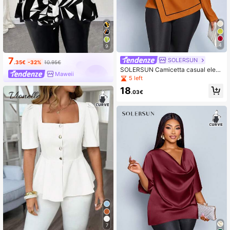
4
9
7
SOLERSUN
.35€
-32%
10.95€
SOLERSUN Camicetta casual elega
Maweii
nte con maniche lunghe, colletto pli
5 left
ssettato, toppe quadrata, bordo ara
18
ncione e nero, orlo asimmetrico, ad
.03€
atta per shopping, appuntamenti, pe
ndolarismo, riunioni di lavoro, estate
e vacanze, 2026, Capodanno, cami
cetta casual da donna
7