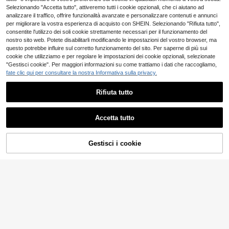
Selezionando "Accetta tutto", attiveremo tutti i cookie opzionali, che ci aiutano ad
analizzare il traffico, offrire funzionalità avanzate e personalizzare contenuti e annunci
per migliorare la vostra esperienza di acquisto con SHEIN. Selezionando "Rifiuta tutto",
consentite l'utilizzo dei soli cookie strettamente necessari per il funzionamento del
nostro sito web. Potete disabilitarli modificando le impostazioni del vostro browser, ma
questo potrebbe influire sul corretto funzionamento del sito. Per saperne di più sui
Mostra articoli simili in magazzino
Vedi Tutto
cookie che utilizziamo e per regolare le impostazioni dei cookie opzionali, selezionate
"Gestisci cookie". Per maggiori informazioni su come trattiamo i dati che raccogliamo,
fate clic qui per consultare la nostra Informativa sulla privacy.
Rifiuta tutto
Accetta tutto
Ci dispiace, questo prodotto è esaurito
Gestisci i cookie
ESAURITO
Set Pigiama Con Magl
Magazzino EU
11
ietta A Manica Corta A Collo Roton
SweetSlumber
.83€
do In Tinta Unita E Pantaloni A Qua
SweetSlumber Set pig
Magazzino EU
dri
4-7 giorni lavorativi
10
iama / completo pigiama con t-shirt
.22€
grafica a cartoni animati e lettere e
pantaloncini
4-7 giorni lavorativi