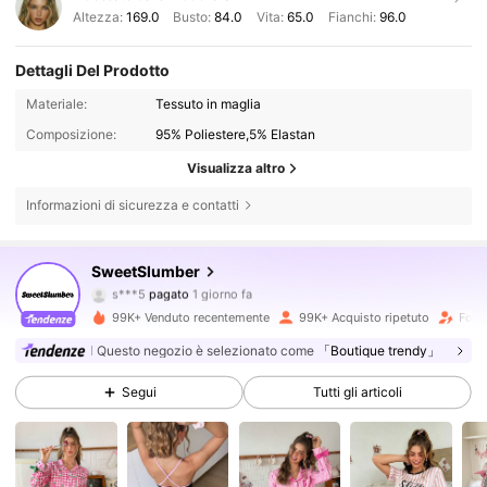
Altezza:
169.0
Busto:
84.0
Vita:
65.0
Fianchi:
96.0
Dettagli Del Prodotto
Materiale:
Tessuto in maglia
Composizione:
95% Poliestere,5% Elastan
Visualizza altro
Informazioni di sicurezza e contatti
SweetSlumber
202K Follower
4.90
s***5
pagato
1 giorno fa
g***4
segue
10 minuti fa
99K+ Venduto recentemente
99K+ Acquisto ripetuto
Follo
202K Follower
4.90
Questo negozio è selezionato come
「Boutique trendy」
Segui
Tutti gli articoli
202K Follower
4.90