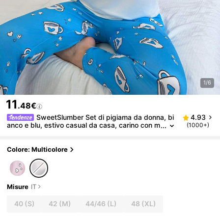
1/6
11
.48€
SweetSlumber Set di pigiama da donna, bi
4.93
anco e blu, estivo casual da casa, carino con m
(1000+)
otivo a cuori & tazze di caffè, pantaloni con sta
mpa caffè, set per pigiama festa, outfit per amanti
del caffè
Colore: Multicolore
Misure
IT
40
(S)
42
(M)
44/46
(L)
48
(XL)