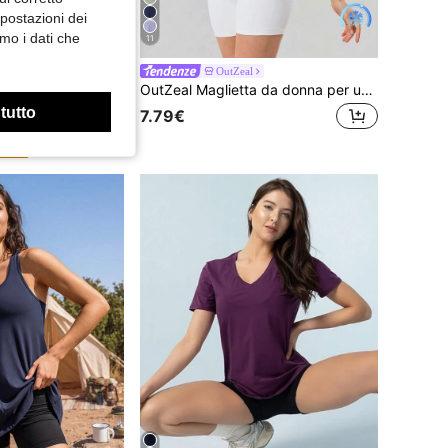
mpostazioni dei
mo i dati che
11
Risparmia 0.25€
Look
OutZeal
In My Nature Maglietta casual da donna a maniche lunghe con collo a giro, tinta unita, adatta per attività all'aperto, maglietta semplice da hiking, vestibilità aderente
OutZeal Maglietta da donna per uso esterno, tinta unita, adatta per palestra, yoga, allenamento, con protezione UV, tessuto fresco al tatto, con pieghe incrociate, maniche corte, adatta per l estate e la primavera
%
 tutto
7.79€
ativi