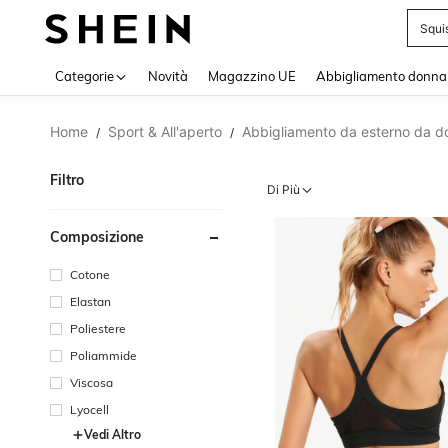
Squi
Use up 
Categorie
Novità
Magazzino UE
Abbigliamento donna
Home
Sport & All'aperto
Abbigliamento da esterno da d
/
/
Filtro
Di Più
Composizione
Cotone
Elastan
Poliestere
Poliammide
Viscosa
Lyocell
Vedi Altro