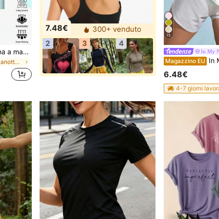
7.48€
300+ venduto
15
2
3
4
Maglietta sportiva da donna a maniche corte, leggera e traspirante, realizzata in tessuto elastico in poliestere misto, adatta per primavera ed estate, con alta tenuta del colore, semplice e casual. Maglietta sportiva da donna a girocollo, rapida asciugatura ed elastica, adatta per fitness, allenamento, corsa e palestra come top base per l'allenamento.
In My N
In My Nature Mag
Magazzino EU
in Magliette e canotte da donna per attività all'a
6.48€
4-7 giorni lavor