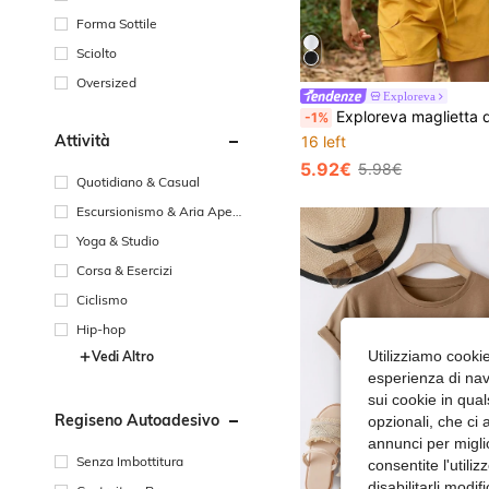
Forma Sottile
Sciolto
Oversized
Exploreva
Exploreva maglietta da donna estiva casual con stampa di lettere e montagne, maniche 
-1%
Attività
16 left
5.92€
5.98€
Quotidiano & Casual
Escursionismo & Aria Apert
a
Yoga & Studio
Corsa & Esercizi
Ciclismo
Hip-hop
Utilizziamo cookie 
Vedi Altro
esperienza di navi
sui cookie in qual
Regiseno Autoadesivo
opzionali, che ci 
annunci per migli
Senza Imbottitura
consentite l'utili
disabilitarli modi