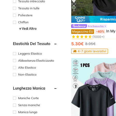
Tessuto intrecciato
Tessuto in tulle
30
Poliestere
Risparmi
Chiffon
#ciclismochic
Vedi Altro
#5 Bestseller
In My Nature Maglietta estiva da donna con foro per il pollice, in in rete e viola, 
Magazzino EU
-40%
(1000+)
#5 Bestseller
#5 Bestseller
(1000+)
(1000+)
5.30€
8.95€
Elasticità Del Tessuto
#5 Bestseller
(1000+)
4-7 giorni lavorativi
Leggero Elastico
Abbastanza Elasticizzato
Alto Elastico
Non-Elastico
Lunghezza Manica
Maniche Corte
Senza maniche
Manica lunga