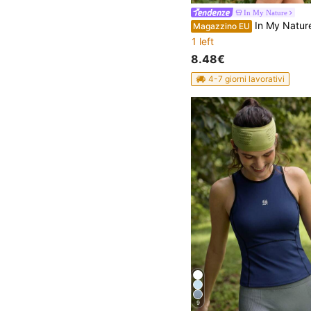
In My Nature
In My Nature Maglietta casual da donna con scollo rotond
Magazzino EU
1 left
8.48€
4-7 giorni lavorativi
9