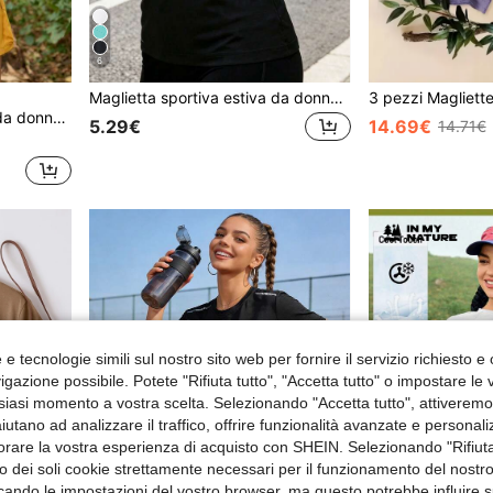
6
Maglietta sportiva estiva da donna a maniche corte ad asciugatura rapida, traspirante e anti-umidità, collo rotondo, vestibilità aderente, top per yoga, corsa e fitness
corte, per attività all'aperto
5.29€
14.69€
14.71€
e tecnologie simili sul nostro sito web per fornire il servizio richiesto e o
gazione possibile. Potete "Rifiuta tutto", "Accetta tutto" o impostare le
siasi momento a vostra scelta. Selezionando "Accetta tutto", attiveremo t
aiutano ad analizzare il traffico, offrire funzionalità avanzate e personal
orare la vostra esperienza di acquisto con SHEIN. Selezionando "Rifiuta
zzo dei soli cookie strettamente necessari per il funzionamento del nostr
ficando le impostazioni del vostro browser, ma questo potrebbe influire s
7