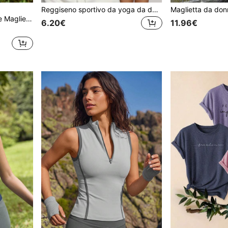
Reggiseno sportivo da yoga da donna senza maniche, top corto attivo, canotta elastica per allenamento fitness, traspirante nero estivo, athleisure
o e maniche corte per uso all'aperto
6.20€
11.96€