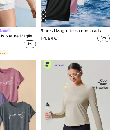
5 pezzi Magliette da donna ad asciugatura rapida, T-shirt casual multifunzione per sport e attività all'aperto estive
ature
lietta da running, yoga, sport e tempo libero in in rete e patchwork, per uso all'aperto
14.54€
ativi