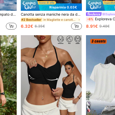
Risparmia 0.03€
Top a maniche lunghe stampato da donna, adatto per uso all'aperto e casual, versatile per vari stili sportivi
Canotta senza maniche nera da donna - Stampa con cuori glitterati e vortici con decorazione ad anello metallico - Carino e romantico per brunch estivo, appuntamenti serali e abbigliamento sportivo
Explore
Exploreva Canotta sportiva da 
-6%
in Magliette e canotte da donna per attività all'a
#2 Bestseller
6.32€
8.91€
6.35€
9.48€