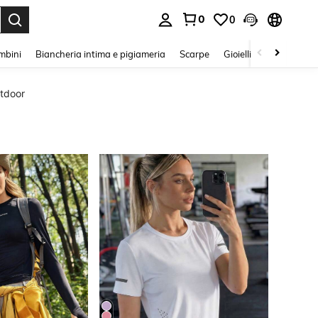
0
0
s Enter to select.
mbini
Biancheria intima e pigiameria
Scarpe
Gioielli E Accessori
utdoor