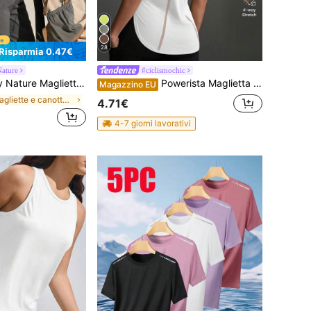
28
Risparmia 0.47€
ature
#ciclismochic
n arricciature, vestibilità slim, versatile per uso quotidiano e all'aperto
Powerista Maglietta casual da donna per sport all'aperto, a maniche corte con spacco laterale, colore unito
Magazzino EU
in Magliette e canotte da donna per attività all'a
4.71€
4-7 giorni lavorativi