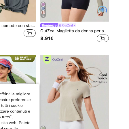
12
3 pezzi Magliette comode con stampa di lettere vintage, maglie sportive casual a maniche corte e scollo tondo, per donne
OutZeal
OutZeal Maglietta da donna per attività all'aperto, tinta unita, per allenamento in palestra, escursioni, protezione UV, tessuto fresco, manica lunga con pieghe incrociate, adatta per l'estate e la primavera
8.91€
ffrirvi la migliore
 vostre preferenze
utti i cookie
izzare contenuti e
 tutto",
o sito web. Potete
ul corretto