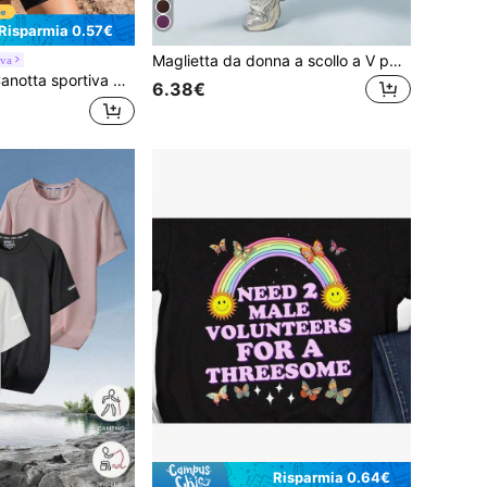
Risparmia 0.57€
Maglietta da donna a scollo a V per yoga, casual e ampia per sport all'aperto e running, in tessuto elastico a maniche corte, adatta per l'estate
va
donna tinta unita per attività all'aperto
6.38€
Risparmia 0.64€