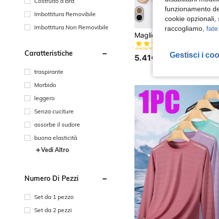
Costruito a Bra
funzionamento del
Imbottitura Removibile
cookie opzionali,
Imbottitura Non Removibile
raccogliamo,
fate
#7 Bestseller
(100+)
#7 Bestseller
#7 Bestseller
Caratteristiche
(100+)
(100+)
Gestisci i co
5.41€
#7 Bestseller
(100+)
traspirante
Morbido
leggero
Senza cuciture
assorbe il sudore
buona elasticità
Vedi Altro
Numero Di Pezzi
Set da 1 pezzo
Set da 2 pezzi