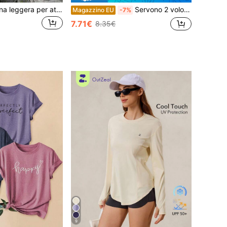
Maglietta da donna leggera per attività all'aperto, maniche corte, per corsa e allenamento, adatta per primavera/estate
Servono 2 volontari maschi per una maglietta a tema threesome, maglietta divertente e inappropriata per donna single, felpa scandalosa, maglietta irriverente, regalo divertente per donne, 100% cotone, maglietta nera unisex
Magazzino EU
-7%
7.71€
8.35€
9