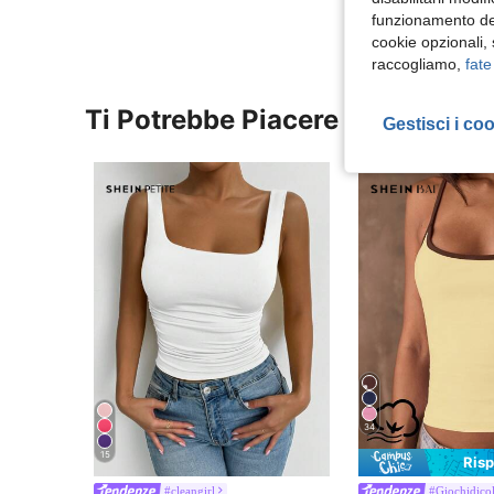
funzionamento del
cookie opzionali,
raccogliamo,
fate
Ti Potrebbe Piacere
Gestisci i co
34
15
Ris
#cleangirl
#Giochidicol