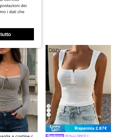
mpostazioni dei
mo i dati che
 tutto
18
Risparmia 2.87€
to, maniche lunghe e patchwork in pizzo, con coulisse, maglietta intima slim fit corta
Dazy SPICE