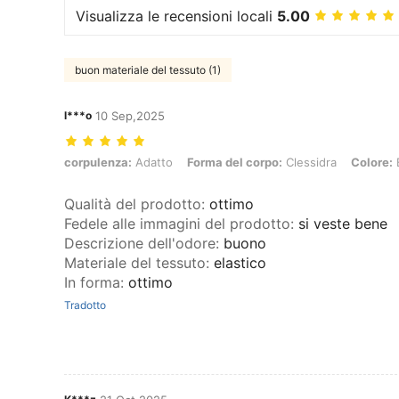
Visualizza le recensioni locali
5.00
buon materiale del tessuto (1)
l***o
10 Sep,2025
corpulenza: Adatto, Forma del corpo: Clessidra, Colore: Bianco, Mis
corpulenza:
Adatto
Forma del corpo:
Clessidra
Colore:
Qualità del prodotto
:
ottimo
Fedele alle immagini del prodotto
:
si veste bene
Descrizione dell'odore
:
buono
Materiale del tessuto
:
elastico
In forma
:
ottimo
Tradotto