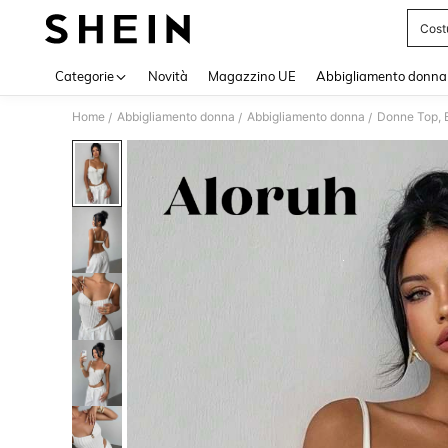
Cost
Use up 
Categorie
Novità
Magazzino UE
Abbigliamento donna
Home
Abbigliamento donna
Abbigliamento donna
Donne Top, B
/
/
/