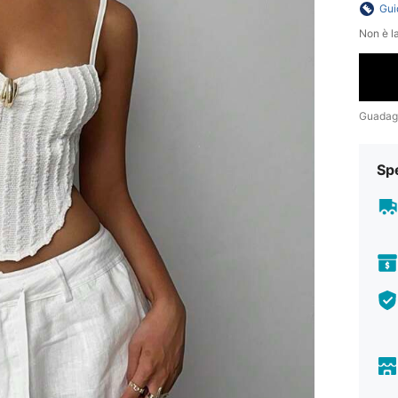
Gui
Non è la
Guadag
Sp