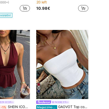
20 left
1000+)
10.98€
avorativi
29
EIN ICON
NOIRLYN
SHEIN ICON Canotta nera senza schienale con scollo alla halter per Ognissanti, da donna
GAOVOT Top corto sexy senza maniche da donna, canottiera stile Y2K con scollo quadrato, casual & versatile per l'estate, bianco, streetwear
-1%
Magazzino EU