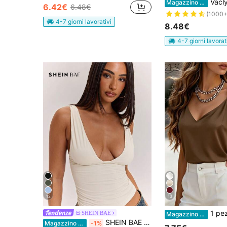
Vaclyn Top canotta
Magazzino EU
6.42€
6.48€
(1000+
4-7 giorni lavorativi
8.48€
4-7 giorni lavorat
12
13
1 pezzo Canotta elegante e alla moda in raso tinta u
SHEIN BAE
Magazzino EU
SHEIN BAE Canotta aderente da donna con scollo a V di colore unito, stile versatile adatto a tutto, essenziale per il guardaroba, adatta per l'ufficio, da indossare in tutte le stagioni, top marrone, top casual
Magazzino EU
-1%