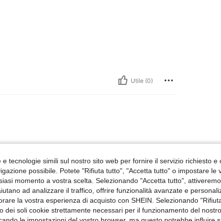
Utile (0)
e tecnologie simili sul nostro sito web per fornire il servizio richiesto e o
gazione possibile. Potete "Rifiuta tutto", "Accetta tutto" o impostare le
siasi momento a vostra scelta. Selezionando "Accetta tutto", attiveremo t
Utile (0)
aiutano ad analizzare il traffico, offrire funzionalità avanzate e personal
orare la vostra esperienza di acquisto con SHEIN. Selezionando "Rifiuta
zzo dei soli cookie strettamente necessari per il funzionamento del nostr
 Recensioni
ficando le impostazioni del vostro browser, ma questo potrebbe influire s