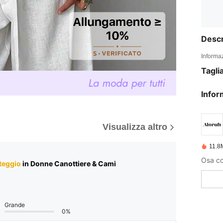
Descr
Informaz
Tagli
Infor
Visualizza altro
11.8
Osa con
teggio
in Donne Canottiere & Cami
Grande
0%