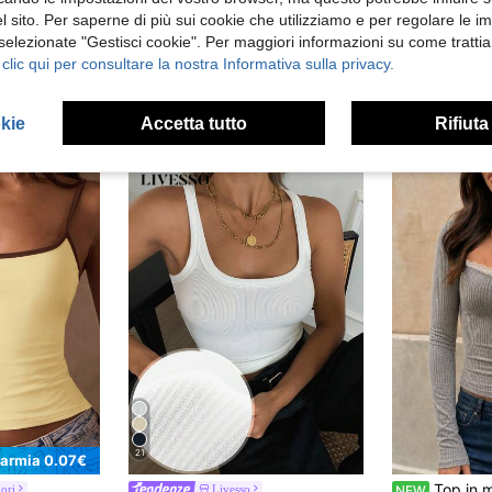
 sito. Per saperne di più sui cookie che utilizziamo e per regolare le i
 selezionate "Gestisci cookie". Per maggiori informazioni su come trattia
 clic qui per consultare la nostra Informativa sulla privacy.
okie
Accetta tutto
Rifiuta
21
parmia 0.07€
Top in maglia a costine con scollo quadra
ori
Livesso
NEW