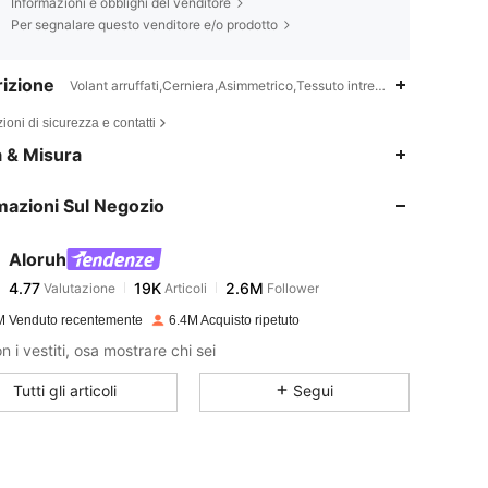
Informazioni e obblighi del venditore
Per segnalare questo venditore e/o prodotto
izione
Volant arruffati,Cerniera,Asimmetrico,Tessuto intrecciato,Eid al-Fitr
ioni di sicurezza e contatti
4.77
19K
2.6M
a & Misura
mazioni Sul Negozio
4.77
19K
2.6M
Aloruh
4.77
19K
2.6M
Valutazione
Articoli
Follower
b***1
pagato
1 giorno fa
M Venduto recentemente
6.4M Acquisto ripetuto
4.77
19K
2.6M
 i vestiti, osa mostrare chi sei
Tutti gli articoli
Segui
4.77
19K
2.6M
4.77
19K
2.6M