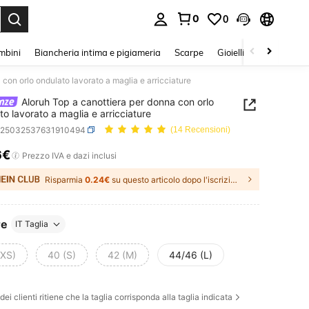
0
0
s Enter to select.
mbini
Biancheria intima e pigiameria
Scarpe
Gioielli E Accessori
 con orlo ondulato lavorato a maglia e arricciature
Aloruh Top a canottiera per donna con orlo
to lavorato a maglia e arricciature
z25032537631910494
(14 Recensioni)
6€
ICE AND AVAILABILITY
Prezzo IVA e dazi inclusi
Risparmia
0.24€
su questo articolo dopo l'iscrizione.
re
IT Taglia
(XS)
40 (S)
42 (M)
44/46 (L)
t
dei clienti ritiene che la taglia corrisponda alla taglia indicata