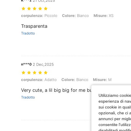
K***z
21 Oct,2025
corpulenza: Piccolo, Colore: Bianco, Misure: XS
corpulenza:
Piccolo
Colore:
Bianco
Misure:
XS
Trasparenta
Tradotto
n***0
2 Dec,2025
corpulenza: Adatto, Colore: Bianco, Misure: M
corpulenza:
Adatto
Colore:
Bianco
Misure:
M
Very cute, a lil big big for me but is nice
Utilizziamo cookie 
Tradotto
esperienza di navi
sui cookie in qual
opzionali, che ci 
annunci per migli
consentite l'utili
Visualizza Altre
disabilitarli modi