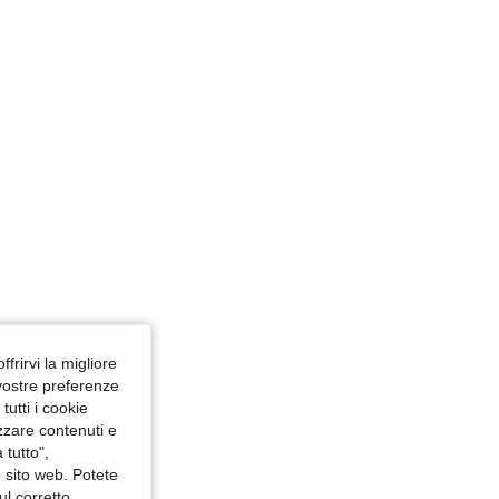
ffrirvi la migliore
 vostre preferenze
utti i cookie
izzare contenuti e
 tutto",
o sito web. Potete
ul corretto