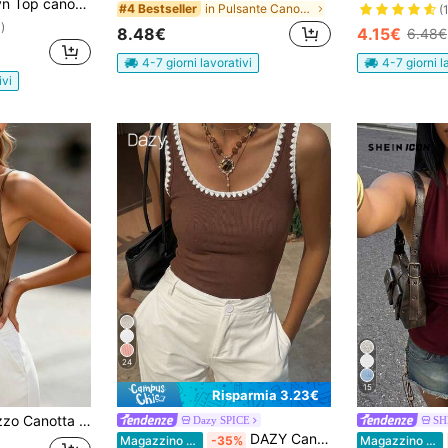
 estivo moda donna con dettagli trasparenti
in Pulsante Canotte senza maniche fresche
#4 Bestseller
(
)
8.48€
4.15€
6.48€
4-7 giorni lavorativi
4-7 giorni l
ivi
24
15
Risparmia 3.23€
nita senza maniche e con schiena scoperta, adatta per l'estate, appuntamenti serali, ufficio, vacanze, uso casual quotidiano
Dazy SPICE
SH
DAZY Canotta da donna casual vestibilità aderente con bordo decorativo a contrasto marrone per vacanze estive
Magazzino EU
-35%
Magazzino EU