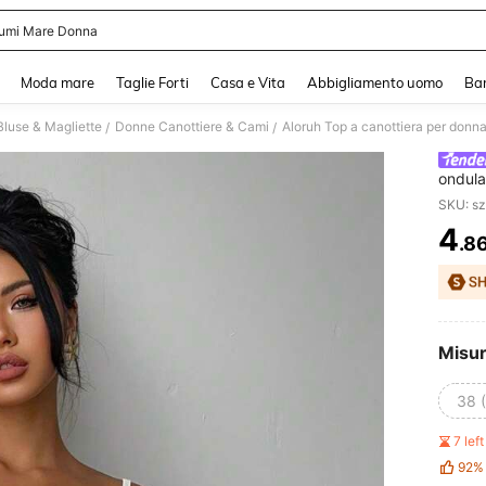
umi Mare Donna
and down arrow keys to navigate search Recente ricerca and Cerca e Trova. Pres
Moda mare
Taglie Forti
Casa e Vita
Abbigliamento uomo
Ba
luse & Magliette
Donne Canottiere & Cami
Aloruh Top a canottiera per donna
/
/
ondula
SKU: s
4
.8
PR
Misu
38 
7 lef
92%