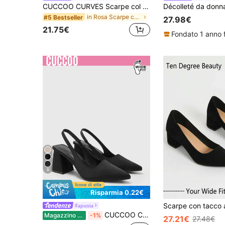
CUCCOO CURVES Scarpe col tacco alto a punta classiche e comode per donna taglia curvy, adatte per Natale, con vestibilità ampia
in Rosa Scarpe col tacco larghe da donna
#5 Bestseller
27.98€
21.75€
Fondato 1 anno 
8
Risparmia 0.22€
#apunta
CUCCOO CURVES Scarpe da donna taglie forti, ampia vestibilità, moda classica nera, comoda, con punta affusolata e tacco alto, adatte per l'atmosfera e le scarpe primaverili, per la Pasqua e il Natale
Magazzino EU
-1%
27.21€
27.48€