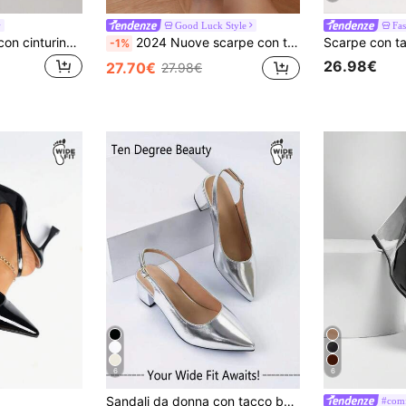
Good Luck Style
Fas
SHUZIA Décolleté con cinturino alla caviglia, versatili e di moda, adatti per uso quotidiano, con vestibilità ampia per le donne
2024 Nuove scarpe con tacco alto chunky retrò francese con punta appuntita, cinturino alla caviglia e design a stampa vuota per donne, vestibilità ampia
-1%
26.98€
27.70€
27.98€
6
6
in Rosa Scarpe col tacco larghe da donna
#1 Bestseller
Sandali da donna con tacco basso, in morbida pelle con punta affusolata, senza retro, comodi e versatili, adatti per primavera/autunno, vestibilità ampia
#comf
39 left