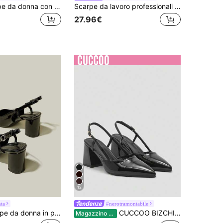
SHUZIA Scarpe da donna con punta affusolata, eleganti e alla moda, con cinturino e tacco a zeppa, adatte per la Festa di San Valentino, con vestibilità ampia
Scarpe da lavoro professionali da donna taglia comoda, punta affusolata, tacco spesso, fibbia con strass, sintetico, eleganti décolleté neri ampi
27.96€
12
ta
#nerotramontabile
ManLuZi Scarpe da donna in pelle verniciata nera con punta affusolata e tacco alto e massiccio, eleganti scarpe formali con cinturino posteriore
CUCCOO BIZCHIC Décolleté donna con tacco medio largo, punta affusolata e tallone aperto, in nero, design classico minimalista, adatti per pendolarismo, appuntamenti, feste, vacanze, matrimoni
Magazzino EU