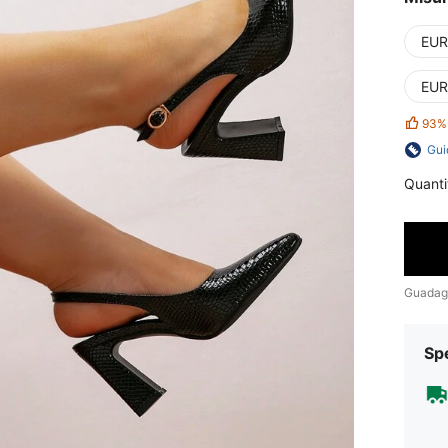
EUR
EUR
93%
Gui
Quanti
Guadag
Sp