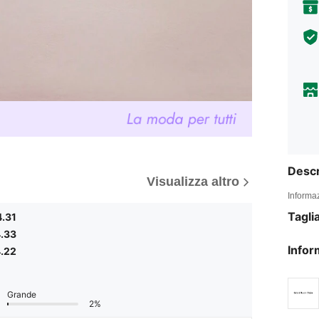
Descr
Visualizza altro
Informaz
Tagli
4.31
.33
Infor
.22
Grande
2%