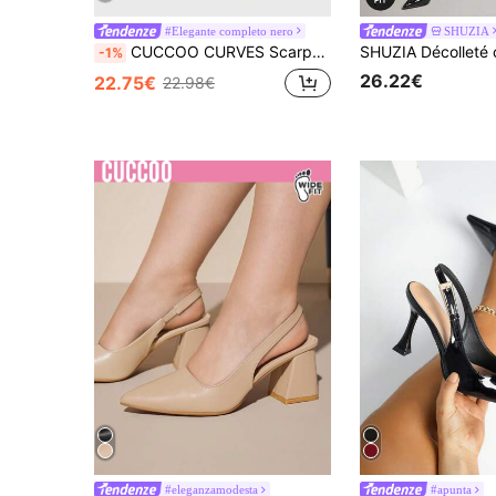
#Elegante completo nero
SHUZIA
CUCCOO CURVES Scarpe con tacco alto a punta larga di moda per taglie forti, adatte per Capodanno, Natale e San Valentino
-1%
26.22€
22.75€
22.98€
#eleganzamodesta
#apunta