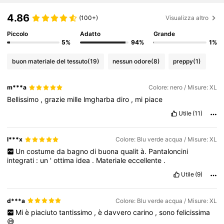
4.86
(100+)
Visualizza altro
Piccolo
Adatto
Grande
5%
94%
1%
buon materiale del tessuto
(19)
nessun odore
(8)
preppy
(1)
m***a
Colore: nero / Misure: XL
Bellissimo
,
grazie
mille
lmgharba
diro
,
mi
piace
Utile
(11)
l***x
Colore: Blu verde acqua / Misure: XL
Un
costume
da
bagno
di
buona
qualit
à.
Pantaloncini
integrati
:
un
'
ottima
idea
.
Materiale
eccellente
.
Utile
(9)
d***a
Colore: Blu verde acqua / Misure: XL
Mi
è
piaciuto
tantissimo
,
è
davvero
carino
,
sono
felicissima
😅