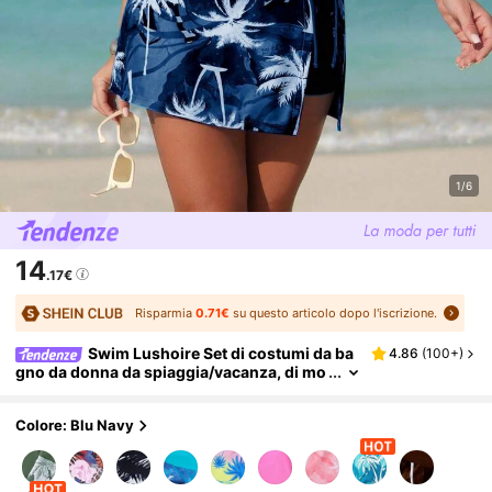
1/6
14
.17€
Risparmia
0.71€
su questo articolo dopo l'iscrizione.
Swim Lushoire Set di costumi da ba
4.86
(
100+
)
gno da donna da spiaggia/vacanza, di mo
da, con stampe che snelliscono e nascon
dono
Colore: Blu Navy