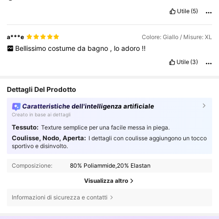
Utile
(5)
a***e
Colore: Giallo / Misure: XL
Bellissimo
costume
da
bagno
,
lo
adoro
!!
Utile
(3)
Dettagli Del Prodotto
Caratteristiche dell'intelligenza artificiale
Creato in base ai dettagli
Tessuto:
Texture semplice per una facile messa in piega.
Coulisse, Nodo, Aperta:
I dettagli con coulisse aggiungono un tocco
sportivo e disinvolto.
Composizione:
80% Poliammide,20% Elastan
Visualizza altro
Informazioni di sicurezza e contatti