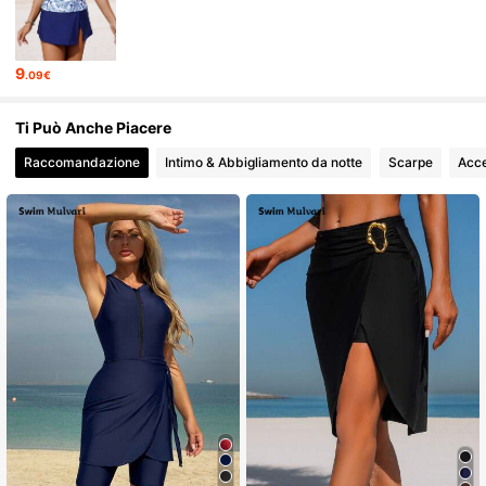
316K Follower
4.81
9
.09€
316K Follower
4.81
Ti Può Anche Piacere
Raccomandazione
Intimo & Abbigliamento da notte
Scarpe
Acce
316K Follower
4.81
316K Follower
4.81