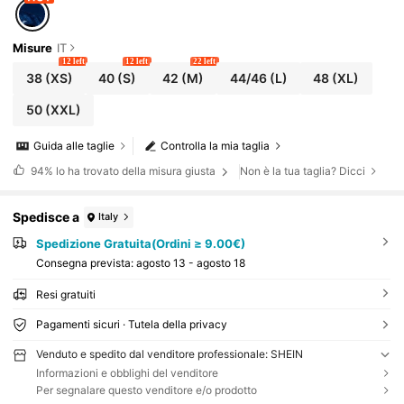
Misure
IT
12 left
12 left
22 left
38
(XS)
40
(S)
42
(M)
44/46
(L)
48
(XL)
50
(XXL)
Guida alle taglie
Controlla la mia taglia
94%
lo ha trovato della misura giusta
Non è la tua taglia? Dicci
Spedisce a
Italy
Spedizione Gratuita(Ordini ≥ 9.00€)
Consegna prevista:
agosto 13 - agosto 18
Resi gratuiti
Pagamenti sicuri · Tutela della privacy
Venduto e spedito dal venditore professionale: SHEIN
Informazioni e obblighi del venditore
Per segnalare questo venditore e/o prodotto