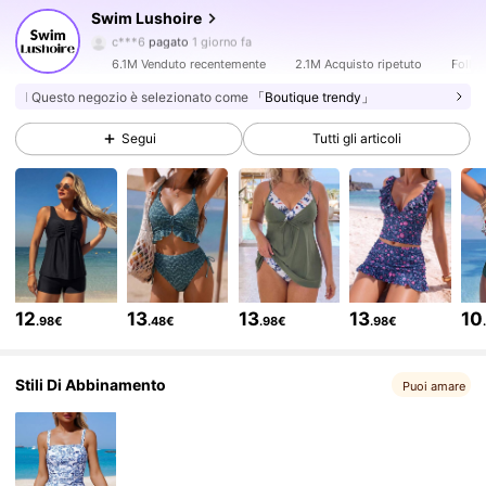
Swim Lushoire
316K Follower
4.81
c***6
pagato
1 giorno fa
6.1M Venduto recentemente
2.1M Acquisto ripetuto
Follow
316K Follower
4.81
Questo negozio è selezionato come
「Boutique trendy」
Segui
Tutti gli articoli
316K Follower
4.81
316K Follower
4.81
316K Follower
4.81
12
13
13
13
10
.98€
.48€
.98€
.98€
Stili Di Abbinamento
316K Follower
4.81
Puoi amare
316K Follower
4.81