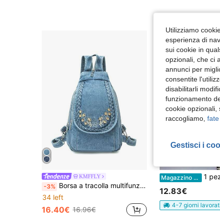
Utilizziamo cookie 
esperienza di navi
sui cookie in qual
opzionali, che ci 
annunci per migli
consentite l'utili
disabilitarli modi
funzionamento del
cookie opzionali,
raccogliamo,
fate
Gestisci i co
1 pezzo Tappeto da corridoio minimalista bianco, larghezza 99,99 cm, disponibile in più misure, adatto per matrimoni, feste ed eventi a
KMFFLY
Magazzino EU
Borsa a tracolla multifunzionale alla moda da donna, borsa morbida da petto, piccolo zaino, estate 2026
-3%
12.83€
34 left
4-7 giorni lavorat
16.40€
16.96€