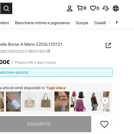
0
0
s Enter to select.
mbini
Biancheria intima e pigiameria
Scarpe
Gioielli E Accessori
elle Borse A Mano E2SSL11D121
g260325005223786357893
.00€
ICE AND AVAILABILITY
Prezzo IVA e dazi inclusi
edizione gratuita
articoli simili disponibili in '
Tagli Unica
'
ace, questo prodotto è esaurito
ESAURITO