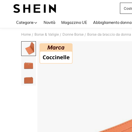
Cost
Use up 
Categorie
Novità
Magazzino UE
Abbigliamento donna
Home
Borse & Valigie
Donne Borse
Borse da braccio da donna
/
/
/