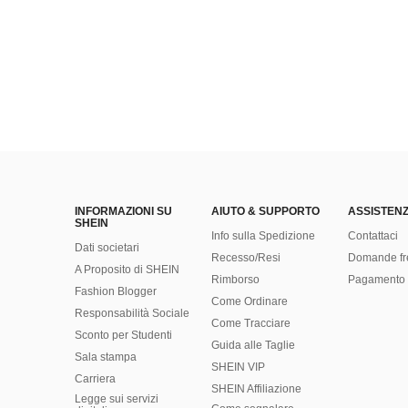
INFORMAZIONI SU
AIUTO & SUPPORTO
ASSISTENZ
SHEIN
Info sulla Spedizione
Contattaci
Dati societari
Recesso/Resi
Domande fr
A Proposito di SHEIN
Rimborso
Pagamento 
Fashion Blogger
Come Ordinare
Responsabilità Sociale
Come Tracciare
Sconto per Studenti
Guida alle Taglie
Sala stampa
SHEIN VIP
Carriera
SHEIN Affiliazione
Legge sui servizi