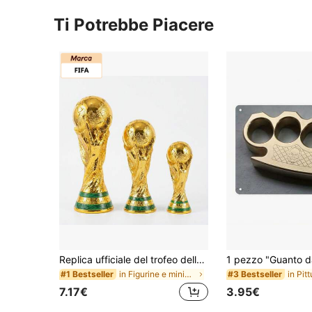
Ti Potrebbe Piacere
Replica ufficiale del trofeo della Coppa del Mondo FIFA 2026, statua in resina della Coppa del Campione dorata, souvenir da collezione di calcio, decorazione da scrivania per casa e ufficio, regalo commemorativo sportivo per fan del calcio
in Figurine e miniature
#1 Bestseller
#3 Bestseller
7.17€
3.95€