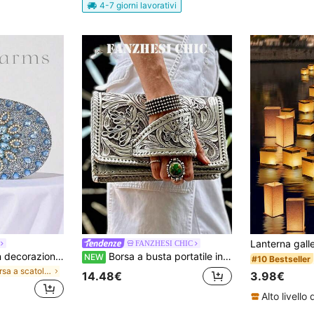
4-7 giorni lavorativi
FANZHESI CHIC
Borsa lussuosa con decorazione in strass scintillante, piccola pochette elegante da sera, da cerimonia, da matrimonio, con catena in metallo, borsetta da donna alla moda, borsa da sposa
Borsa a busta portatile in PU intagliata argento, stile borsa da sera con patta, texture floreale 3D in rilievo con bordi cuciti a mano, design asimmetrico della patta con strati distinti, corpo rigido strutturato per un look affilato, perfetta per foto di viaggio e atmosfera. Adatta per outfit da vacanza per donne, fashioniste in stile western, ideale per vacanze al mare, feste e fotografia di strada
NEW
#10 Bestseller
in Borsa a scatola Borse da sera da donna
3.98€
14.48€