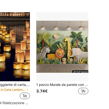
Lanterna galleggiante di carta, lanterna commemorativa quadrata dorata + bianca per candela, decorativa per matrimoni all'aperto, prato, piscina, lanterna da tavolo per desideri (candela non inclusa)
1 pezzo Murale da parete con scena di animali selvatici colorati e foglie verdi, in stile di taglio di carta carino, tema di sogno della giungla
in Carta Lanterne e Lanterne Cielo
3.74€
Alto livello di fidelizzazione dei clienti