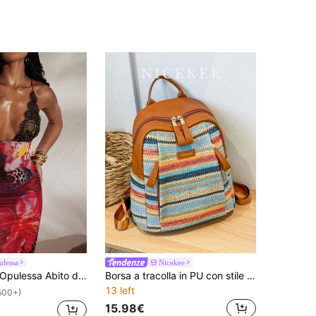
ulessa
Nicekee
ulessa Abito da donna estivo anni '70 rosso scuro in maglia con stampa a rete, spalline sottili e scollo a V, aderente, abito da festa con scollatura trasparente, elegante abito da sera di lusso
Borsa a tracolla in PU con stile patchwork a righe Dopamine per le vacanze, design elegante e raffinato con colori a contrasto, zaino casual adatto per viaggi e shopping
13 left
500+)
15.98€