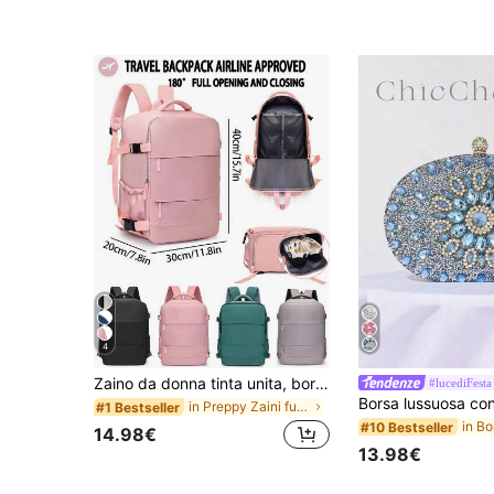
4
Zaino da donna tinta unita, borsa da viaggio di grande capacità, zaino per laptop da ufficio, pendolarismo e campus. Soddisfa i requisiti per il bagaglio a mano delle compagnie aeree, senza necessità di imbarcare il bagaglio. Design completamente apribile a 180°, compartimento principale e compartimento indipendente per le scarpe che possono essere completamente aperti, comodo per riporre scarpe, borse da toilette e altri piccoli oggetti. Adatto per viaggi di lavoro o di piacere. Disponibile in più colori, un accessorio pratico essenziale per il viaggio, il lavoro e il fine settimana
#lucediFesta
in Preppy Zaini funzionali da donna
#1 Bestseller
#10 Bestseller
14.98€
13.98€