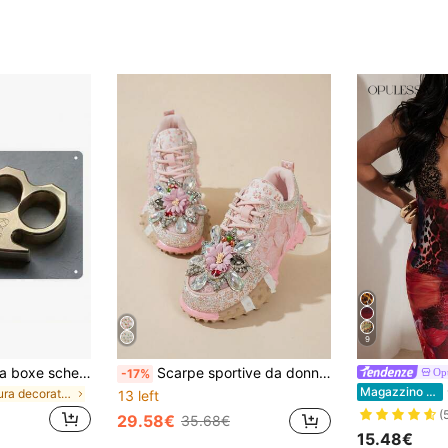
9
1 pezzo "Guanto da boxe scheletrico" Cartello in metallo, adatto per decorazione da parete, decorazione da giardino, decorazione da garage, stile fattoria, decorazione da caffè, ristorante, bar, club, anche un'ottima scelta regalo per le vacanze
Scarpe sportive da donna con decorazioni floreali, scarpe casual con zeppa in pizzo traspirante, scarpe da donna basse con lacci e strass per molteplici occasioni
Op
-17%
Op
Magazzino EU
in Pittura decorativa e calligrafia
13 left
(
29.58€
35.68€
15.48€