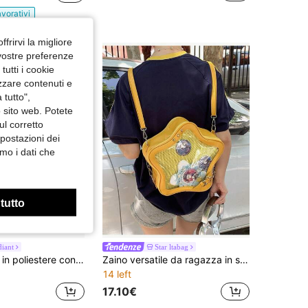
avorativi
ffrirvi la migliore
 vostre preferenze
utti i cookie
izzare contenuti e
 tutto",
o sito web. Potete
ul corretto
mpostazioni dei
mo i dati che
 tutto
iant
Star ltabag
Zaino leggero in poliestere con stampa floreale stile college, con tasche laterali, adatto per uso quotidiano e viaggi degli studenti
Zaino versatile da ragazza in stile universitario, con grande capacità, stile Lolita Harajuku giapponese, con stella a cinque punte trasparente e bambola, adatto per danza e cosplay casual
14 left
17.10€