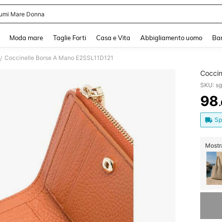
umi Mare Donna
and down arrow keys to navigate search Recente ricerca and Cerca e Trova. Pres
Moda mare
Taglie Forti
Casa e Vita
Abbigliamento uomo
Ba
Coccinelle Borse A Mano E2SSL11D121
/
Coccin
SKU: s
98
PR
Sp
Mostra 
Ci dispi