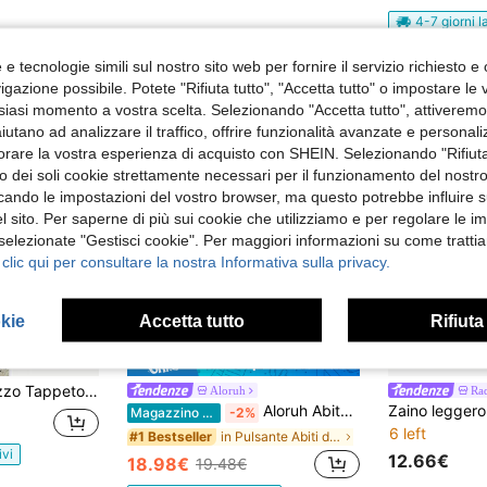
4-7 giorni l
e tecnologie simili sul nostro sito web per fornire il servizio richiesto e o
gazione possibile. Potete "Rifiuta tutto", "Accetta tutto" o impostare le
siasi momento a vostra scelta. Selezionando "Accetta tutto", attiveremo t
aiutano ad analizzare il traffico, offrire funzionalità avanzate e personal
orare la vostra esperienza di acquisto con SHEIN. Selezionando "Rifiuta
zzo dei soli cookie strettamente necessari per il funzionamento del nostr
ficando le impostazioni del vostro browser, ma questo potrebbe influire s
 sito. Per saperne di più sui cookie che utilizziamo e per regolare le i
 selezionate "Gestisci cookie". Per maggiori informazioni su come trattia
 clic qui per consultare la nostra Informativa sulla privacy.
okie
Accetta tutto
Rifiuta
36
Risparmia 0.50€
 tema, tappeti per corridoio interno/esterno, tappeto decorativo per celebrazioni, tappeti grandi, tappeti ovali, decorazione per banchetti, rivestimento elegante per pavimenti, design minimalista, tessuto di alta qualità, materiale durevole, tappeti per eventi, pianificazione di matrimoni, decorazione per la casa
Aloruh
Rad
Aloruh Abito corto elegante da donna con fiocco al collo, di colore giallo chiaro
Magazzino EU
-2%
6 left
in Pulsante Abiti da donna
#1 Bestseller
ivi
12.66€
18.98€
19.48€