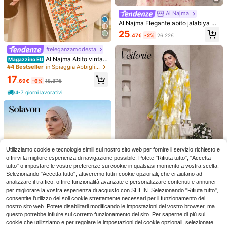
Al Najma
Al Najma Elegante abito jalabiya co
n scollo rotondo, perline, laccio in v
25
.47€
-2%
26.22€
ita e maniche a sbuffo, adatto per p
rimavera/estate
#eleganzamodesta
Al Najma Abito vintag
Magazzino EU
e con scollo a V, bottoni sul davant
#4 Bestseller
in Spiaggia Abbigliamento arabo
i, maniche a campana ricamate
17
.69€
-6%
18.87€
4-7 giorni lavorativi
Al Najma
Al Najma Abito lungo con maniche
a lanterna, decorazione floreale, stil
18
Modelyn
.51€
-22%
23.79€
e modesto, stile arabesco, colore ro
Utilizziamo cookie e tecnologie simili sul nostro sito web per fornire il servizio richiesto e
Modelyn Abito da donna con manic
sso borgogna per donna
he a palloncino, in stile arabo, con s
offrirvi la migliore esperienza di navigazione possibile. Potete "Rifiuta tutto", "Accetta
14
.94€
tampa di fiori in lamina d'oro, abito l
tutto" o impostare le vostre preferenze sui cookie in qualsiasi momento a vostra scelta.
ungo da sera
Selezionando "Accetta tutto", attiveremo tutti i cookie opzionali, che ci aiutano ad
analizzare il traffico, offrire funzionalità avanzate e personalizzare contenuti e annunci
5
per migliorare la vostra esperienza di acquisto con SHEIN. Selezionando "Rifiuta tutto",
Veilorie
consentite l'utilizzo dei soli cookie strettamente necessari per il funzionamento del
Veilorie Abito da donn
nostro sito web. Potete disabilitarli modificando le impostazioni del vostro browser, ma
Magazzino EU
a stile arabo con maniche a sbuffo,
questo potrebbe influire sul corretto funzionamento del sito. Per saperne di più sui
21
.03€
-31%
30.48€
orlo arricciato e stampa Tintura a n
cookie che utilizziamo e per regolare le impostazioni dei cookie opzionali, selezionate