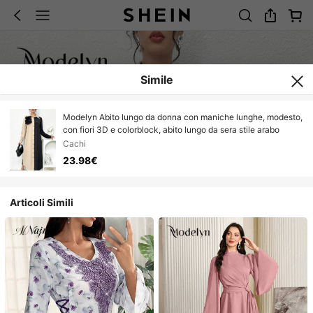
Simile
Modelyn Abito lungo da donna con maniche lunghe, modesto,
con fiori 3D e colorblock, abito lungo da sera stile arabo
Cachi
23.98€
Articoli Simili