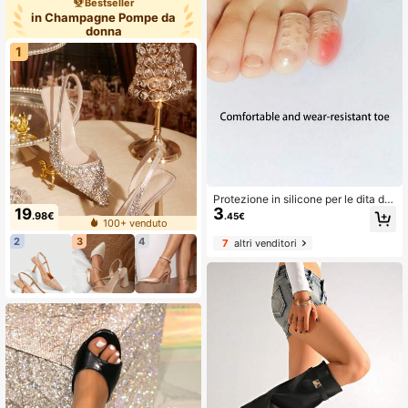
Bestseller
in Champagne Pompe da
donna
1
Protezione in silicone per le dita dei
3
piedi, protezione anti-attrito per le d
19
.98€
.45€
100+ venduto
ita, protezione ultra-sottile per la ca
viglia, protezione per le dita, access
2
3
4
7
altri venditori
ori per scarpe per donne e uomini