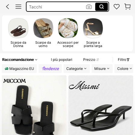
Tacchi
Ciabatte Donna Estive
Sandali Donna Estivi
Scarpe da
Scarpe da
Accessori per
Scarpe a
Donna
uomo
scarpe
pianta larga
Raccomandazione
I più popolari
Prezzo
Filtro
Magazzino EU
Categorie
Misure
Colore