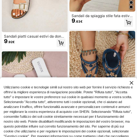
Sandali da spiaggia stile fata estiva
9
Zira, sandali romani piatti versatili a
.63€
ntiscivolo per gonne
Sandali piatti casual estivi da donn
9
a, sandali da donna con punta tond
.92€
a e aperta, stampa floreale carina, a
datti per il pendolarismo quotidiano,
sandali estivi da donna, sandali bei
ge versatili e carini per ragazze
Utilizziamo cookie e tecnologie simili sul nostro sito web per fornire il servizio richiesto e
offrirvi la migliore esperienza di navigazione possibile. Potete "Rifiuta tutto", "Accetta
tutto" o impostare le vostre preferenze sui cookie in qualsiasi momento a vostra scelta.
Selezionando "Accetta tutto", attiveremo tutti i cookie opzionali, che ci aiutano ad
analizzare il traffico, offrire funzionalità avanzate e personalizzare contenuti e annunci
per migliorare la vostra esperienza di acquisto con SHEIN. Selezionando "Rifiuta tutto",
7
consentite l'utilizzo dei soli cookie strettamente necessari per il funzionamento del
nostro sito web. Potete disabilitarli modificando le impostazioni del vostro browser, ma
Sandali piatti di stile b
Magazzino EU
questo potrebbe influire sul corretto funzionamento del sito. Per saperne di più sui
ohémien alla moda per donna, casu
#1 Bestseller
in Piante Sandali piatti da donna
al e versatili, adatti per matrimoni, f
cookie che utilizziamo e per regolare le impostazioni dei cookie opzionali, selezionate
(1000+)
11
este, attività all'aperto e spiaggia
"Gestisci cookie". Per maggiori informazioni su come trattiamo i dati che raccogliamo,