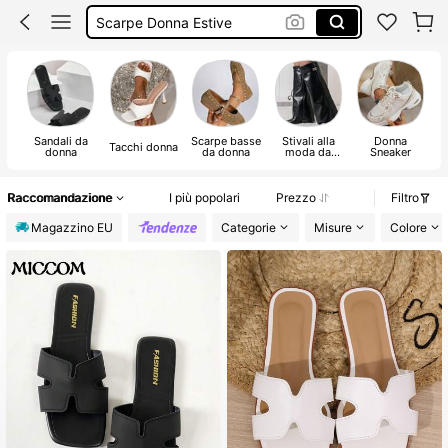
Scarpe Donna Estive
Tacchi
Ciabatte Donna Estive
Sandali Donna Estivi
Sandali da
Scarpe basse
Stivali alla
Donna
P
Tacchi donna
donna
da donna
moda da
Sneaker
donna
Raccomandazione
I più popolari
Prezzo
Filtro
Magazzino EU
Categorie
Misure
Colore