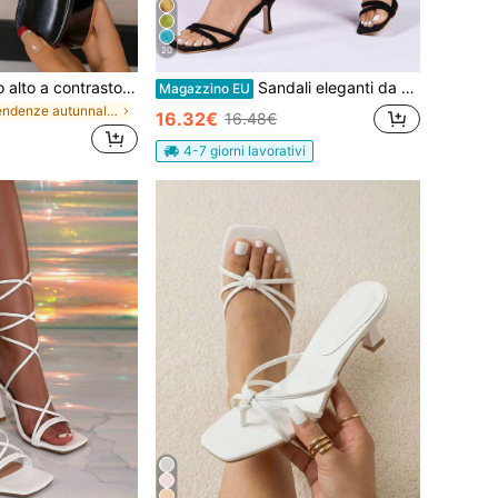
20
Sandali con tacco alto a contrasto bianco e nero, alla moda e casual, eleganti sandali da donna
Sandali eleganti da donna con punta quadrata e aperta, cinturini alla moda, tacco alto, fibbia regolabile, cinturino incrociato alla caviglia, tacco a spillo, in finta pelle scamosciata, comodi e leggeri, neri, adatti per il pendolarismo quotidiano, vacanze al mare, appuntamenti, feste serali, damigelle d'onore, matrimoni e varie occasioni formali
Magazzino EU
in Tendenze autunnali Sandali da donna
16.32€
16.48€
4-7 giorni lavorativi