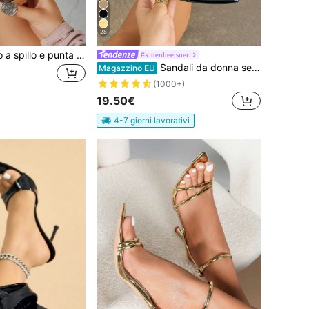
28
Sandali con tacco a spillo e punta quadrata, design a cinturini incrociati, slip-on, sandali con tacco alto alla moda per donne, tacchi alti marroni comodi, tacco kitten, tacchi alti eleganti per donne, adatti per occasioni formali
#kittenheelsneri
Sandali da donna sexy ed eleganti con tacco alto per primavera/estate, mule con fascia singola, punta affusolata e punta aperta, tacco kitten elegante che valorizza la figura, texture morbida effetto specchio di alta qualità con grana delicata e unica, colore marrone caffè, stile maturo e sofisticato, versatili per discoteca, festa, banchetto, sfilata, casual, casa, esterno, shopping, viaggio, stile d'avanguardia, pantofole, scarpe per San Valentino, Festa della Mamma, Festa della Donna, Ringraziamento, Festa degli Insegnanti, Festival di Primavera, Capodanno
Magazzino EU
(1000+)
19.50€
4-7 giorni lavorativi