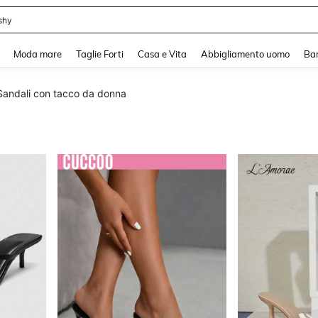
i
and down arrow keys to navigate search Recente ricerca and Cerca e Trova. Pres
Moda mare
Taglie Forti
Casa e Vita
Abbigliamento uomo
Ba
Sandali con tacco da donna