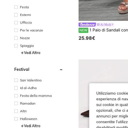
Festa
Esterni
Ufficcio
Ai Meili
1 Paio di Sandali con Tacco Alto da Donna con Fiocco, Eleganti Sandali con Cinturino Incrociato e Tacco a Spillo
Per le vacanze
NEW
25.98€
Nozze
Spiaggia
Vedi Altro
Festival
San Valentino
Id al-Adha
Utilizziamo cookie 
Festa della mamma
esperienza di navi
Ramadan
sui cookie in qual
opzionali, che ci 
Altri
annunci per migli
Halloween
consentite l'utili
Vedi Altro
disabilitarli modi