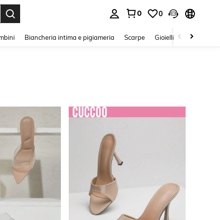
0
0
s Enter to select.
mbini
Biancheria intima e pigiameria
Scarpe
Gioielli E Accessori