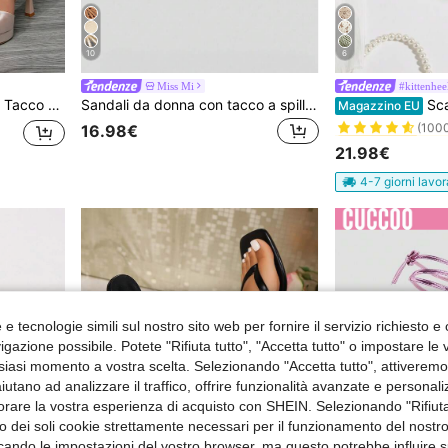
10
6
Miss Mi
#kittenhee
#1 Bestseller
, Scarpe alla Moda Nuove per Feste Estive
Sandali da donna con tacco a spillo alto, decorazione a nodo placcata in oro, nuovi per la primavera/estate 2026
Scarpe mulo di stile medio
Magazzino EU
(100
#1 Bestseller
#1 Bestseller
16.98€
(100
(100
21.98€
#1 Bestseller
(100
4-7 giorni lavor
e tecnologie simili sul nostro sito web per fornire il servizio richiesto e o
gazione possibile. Potete "Rifiuta tutto", "Accetta tutto" o impostare le
siasi momento a vostra scelta. Selezionando "Accetta tutto", attiveremo t
aiutano ad analizzare il traffico, offrire funzionalità avanzate e personal
orare la vostra esperienza di acquisto con SHEIN. Selezionando "Rifiuta
zzo dei soli cookie strettamente necessari per il funzionamento del nostr
ficando le impostazioni del vostro browser, ma questo potrebbe influire s