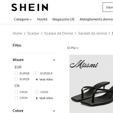
Bikin
Use up 
Categorie
Novità
Magazzino UE
Abbigliamento donna
Home
Scarpe
Scarpe da Donna
Sandali da donna
/
/
/
/
Filtro
Di Più
Misure
EUR
EUR28
EUR28.5
EUR29
Vedi Altro
CN
CN32
CN33
CN34
Vedi Altro
Colore