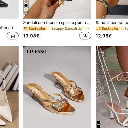
16
Sandali con tacco a spillo e punta quadrata, design a cinturini incrociati, slip-on, sandali con tacco alto alla moda per donne, tacchi alti neri comodi, tacco kitten, tacchi alti eleganti per donne, adatti per occasioni formali
larismo quotidiano e le feste
in Strappy Sandali da donna
#1 Bestseller
#4 Bestseller
13.98€
12.98€