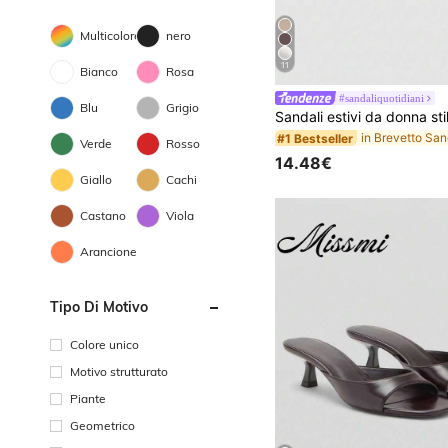
Multicolore
nero
11
Bianco
Rosa
#sandaliquotidiani
Blu
Grigio
#1 Bestseller
Verde
Rosso
14.48€
Giallo
Cachi
Castano
Viola
Arancione
Tipo Di Motivo
Colore unico
Motivo strutturato
Piante
Geometrico