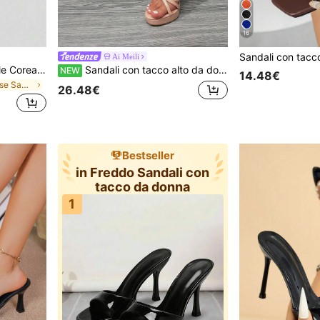
16
Ai Meili
2026 Primavera/Estate Stile Coreano Eleganti Sandali con Cinturino a Punta Quadrata Tacco Alto Mule Scarpe da Donna, Tacco a Rocchetto
Sandali con tacco alto da donna con cinturino singolo, sandali con tacco sottile stile fatato e punta aperta, scarpe versatili per feste, stile elegante
NEW
14.48€
in Nozioni di base Sandali da donna
26.48€
Bestseller
in Freddo Sandali con
tacco da donna
1