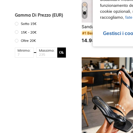
funzionamento del
cookie opzionali,
Gamma Di Prezzo (EUR)
raccogliamo,
fate
5
Sotto 15€
15€ - 20€
Gestisci i co
#1 Bestseller
14.98€
Oltre 20€
Minimo:
Massimo:
Ok