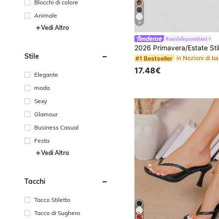
Blocchi di colore
Animale
9
Vedi Altro
#sandaliquotidiani
Stile
#1 Bestseller
17.48€
Elegante
moda
Sexy
Glamour
Business Casual
Festa
Vedi Altro
Tacchi
Tacco Stiletto
Tacco di Sughero