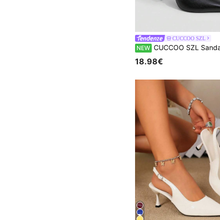
CUCCOO SZL
CUCCOO SZL Sandali con tacco alto alla moda e sexy per donna, adatti per il pendo
NEW
18.98€