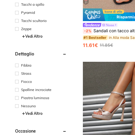
21
Tacchi a spillo
Pyramid
Risparmi
Tacchi scultorio
Nione
Zeppe
Sandali con tacco alto da donna, sandali estivi stile fata con tacco sottile e cinturino tra le dita, scarpe con cinturino incrociato 
-2%
Vedi Altro
#1 Bestseller
11.61€
11.85€
Dettaglio
Fibbia
Strass
Fiocco
Spalline incrociate
Piastra luminosa
Nessuno
Vedi Altro
Occasione