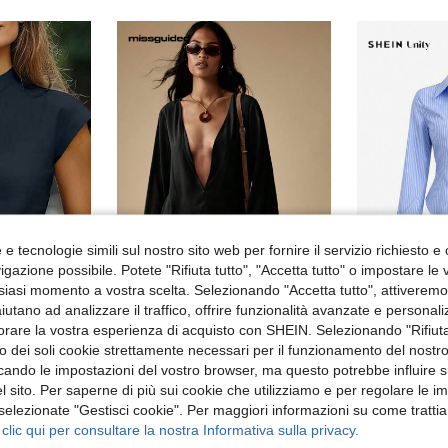
e tecnologie simili sul nostro sito web per fornire il servizio richiesto e o
gazione possibile. Potete "Rifiuta tutto", "Accetta tutto" o impostare le
12
siasi momento a vostra scelta. Selezionando "Accetta tutto", attiveremo t
aiutano ad analizzare il traffico, offrire funzionalità avanzate e personal
 scollo a tacca e maniche a cappuccio, colore unito, adatta per l'uso quotidiano e per l'estate
MISSGUIDED
Magazzino EU
orare la vostra esperienza di acquisto con SHEIN. Selezionando "Rifiuta
MISSGUIDED Blusa elegante con maniche a campana in chiffon intrecciato, scollo a V profondo, dettagli con frange, adatta per serate ed eventi autunnali e invernali
in Intagliato Top, camicette e magliette da donna
10.87€
10.
zzo dei soli cookie strettamente necessari per il funzionamento del nostr
18.33€
ficando le impostazioni del vostro browser, ma questo potrebbe influire s
4-7 giorni l
 sito. Per saperne di più sui cookie che utilizziamo e per regolare le i
ivi
 selezionate "Gestisci cookie". Per maggiori informazioni su come trattia
 clic qui per consultare la nostra Informativa sulla privacy.