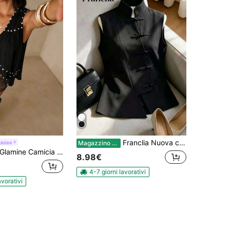
Franclia Nuova camicetta primaverile/estiva da donna in stile cinese ispirata al cheongsam, senza maniche, con collo alla coreana, decorazione con bottoni, design vita asimmetrico, versatile
amine
Magazzino EU
mine Camicia casual color albicocca con decorazione arricciata, stile da spiaggia e tempo libero, elegante e affascinante camicia da donna con decorazione di rivetti e fiocco anteriore, romantica, adatta per college, laurea, primavera, estate e uso casual quotidiano
8.98€
4-7 giorni lavorativi
avorativi