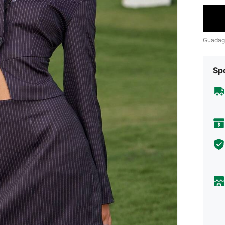
Guadag
Sp