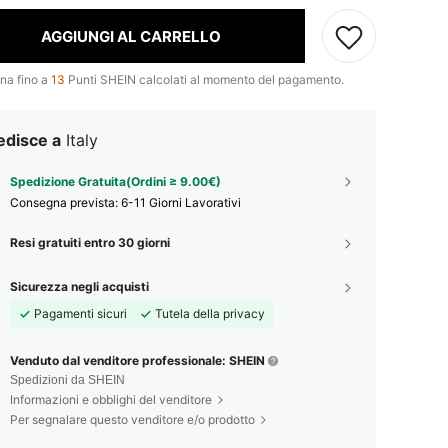
AGGIUNGI AL CARRELLO
na fino a
13
Punti SHEIN calcolati al momento del pagamento.
edisce a
Italy
Spedizione Gratuita(Ordini ≥ 9.00€)
Consegna prevista:
6-11 Giorni Lavorativi
Resi gratuiti entro 30 giorni
Sicurezza negli acquisti
Pagamenti sicuri
Tutela della privacy
Venduto dal venditore professionale: SHEIN
Spedizioni da SHEIN
Informazioni e obblighi del venditore
Per segnalare questo venditore e/o prodotto