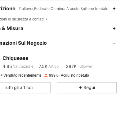
izione
Pullover,Foderato,Cerniera,A coste,Bottone frontale
ioni di sicurezza e contatti
a & Misura
4.85
7.5K
287K
mazioni Sul Negozio
4.85
7.5K
287K
Chiquease
4.85
7.5K
287K
Valutazione
Articoli
Follower
+ Venduto recentemente
999K+ Acquisto ripetuto
4.85
7.5K
287K
Tutti gli articoli
Segui
4.85
7.5K
287K
4.85
7.5K
287K