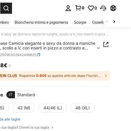
0
0
s Enter to select.
mbini
Biancheria intima e pigiameria
Scarpe
Gioielli E Accessori
Chiquease Camicia elegante e sexy da donna a maniche lunghe, scollo a V, con inserti in pizzo a contrasto e righe, colori nero e grigio, adatta per l'autunno
ase Camicia elegante e sexy da donna a maniche
 scollo a V, con inserti in pizzo a contrasto e
colori nero e grigio, adatta per l'autunno
z25090502942499625
98€
ICE AND AVAILABILITY
Risparmia
0.60€
su questo articolo dopo l'iscrizione.
re
IT
Standard
(S)
42 (M)
44/46 (L)
48 (XL)
da alle taglie
 tua taglia? Dimmi la tua taglia