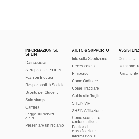
INFORMAZIONI SU
AIUTO & SUPPORTO
ASSISTENZ
SHEIN
Info sulla Spedizione
Contattaci
Dati societari
Recesso/Resi
Domande fr
A Proposito di SHEIN
Rimborso
Pagamento 
Fashion Blogger
Come Ordinare
Responsabilità Sociale
Come Tracciare
Sconto per Studenti
Guida alle Taglie
Sala stampa
SHEIN VIP
Carriera
SHEIN Affiliazione
Legge sui servizi
Come segnalare
digitali
contenuti illegali
Presentare un reclamo
Politica di
classificazione
​Informazioni sul