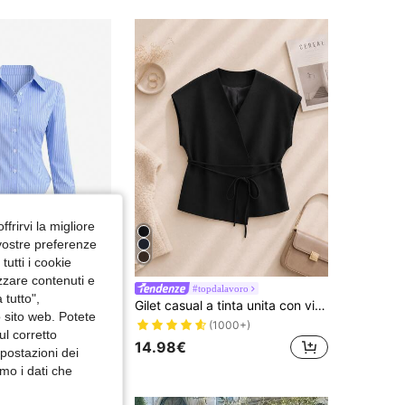
4.85
7.5K
287K
4.85
7.5K
287K
4.85
7.5K
287K
4.85
7.5K
287K
ffrirvi la migliore
 vostre preferenze
utti i cookie
izzare contenuti e
SHEIN Unity Camicia a maniche lunghe casual con righe e vita svasata, adatta per primavera/estate/autunno, top a maniche lunghe
#topdalavoro
-1%
 tutto",
Gilet casual a tinta unita con vita incrociata, adatto per primavera e autunno, nero estivo, streetwear
98€
o sito web. Potete
(1000+)
ul corretto
avorativi
14.98€
mpostazioni dei
mo i dati che