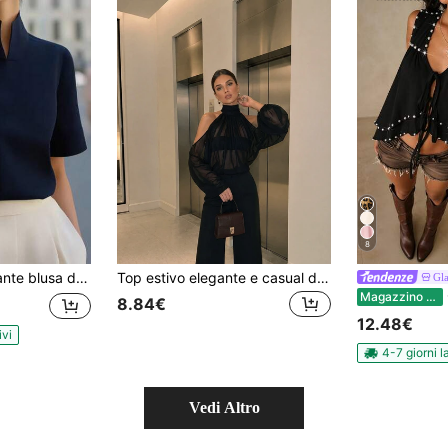
8
lletto alto e maniche corte, casual estiva per vacanze, colore unito, accademia, spiaggia, ufficio
Top estivo elegante e casual da donna, nero, trasparente, con collo alto, spalle scoperte e maniche lunghe, adatto per feste in spiaggia, vacanze e uscite autunnali
Gl
Gla
Magazzino EU
8.84€
12.48€
ivi
4-7 giorni l
Vedi Altro