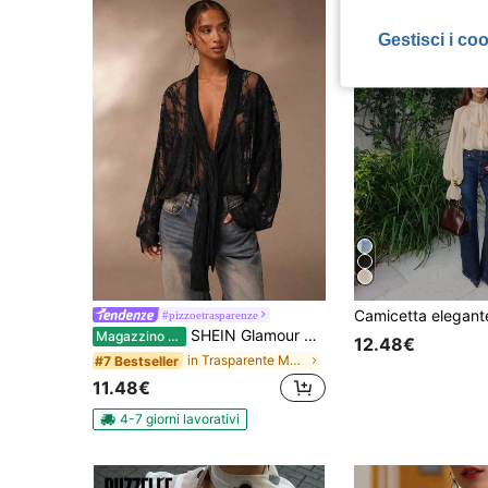
Gestisci i co
#pizzoetrasparenze
SHEIN Glamour Blusa in pizzo trasparente, camicia da donna in pizzo tinta unita
Magazzino EU
12.48€
in Trasparente Magliette giornaliere
#7 Bestseller
11.48€
4-7 giorni lavorativi