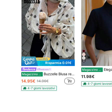
6
Risparmia 0.01€
Elegante blusa da donna stile cinese con co
#Poetcore
Magazzino EU
Buzzelle Blusa retrò con stampa a pois HUACAITA, maniche a lanterna in chiffon morbido, volant, camicia trasparente con bottoni, stile da strada, adatta per vacanze al mare
Magazzino EU
11.98€
14.95€
14.96€
4-7 giorni lavorat
4-7 giorni lavorativi