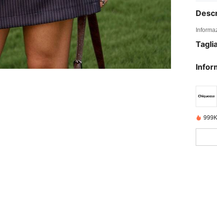
Descr
Informaz
Tagli
Infor
999K