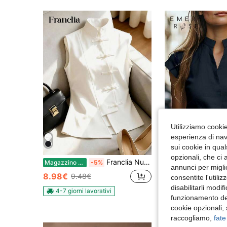
Utilizziamo cookie 
esperienza di navi
32
sui cookie in qual
opzionali, che ci 
Franclia Nuova camicetta primaverile/estiva da donna in stile cheongsam cinese, senza maniche, con collo alla coreana, decorazione con bottoni, design vita asimmetrico, versatile
EMERY ROSE Maglietta casual da donna con
Magazzino EU
-5%
Magazzino EU
annunci per migli
#3 Bestseller
8.98€
9.48€
consentite l'utili
8.98€
disabilitarli modi
4-7 giorni lavorativi
funzionamento del
4-7 giorni lavorat
cookie opzionali,
raccogliamo,
fate