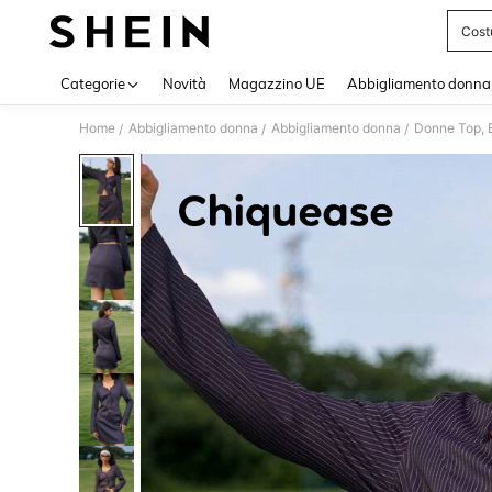
Cost
Use up 
Categorie
Novità
Magazzino UE
Abbigliamento donna
Home
Abbigliamento donna
Abbigliamento donna
Donne Top, B
/
/
/