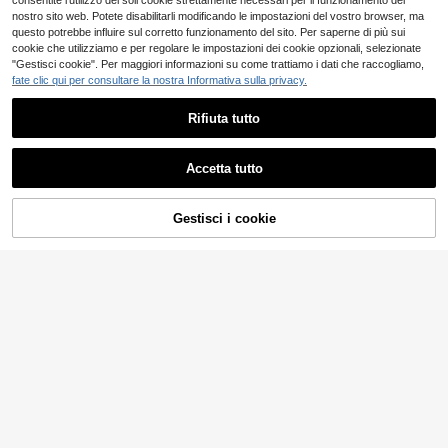
consentite l'utilizzo dei soli cookie strettamente necessari per il funzionamento del
nostro sito web. Potete disabilitarli modificando le impostazioni del vostro browser, ma
questo potrebbe influire sul corretto funzionamento del sito. Per saperne di più sui
cookie che utilizziamo e per regolare le impostazioni dei cookie opzionali, selezionate
"Gestisci cookie". Per maggiori informazioni su come trattiamo i dati che raccogliamo,
fate clic qui per consultare la nostra Informativa sulla privacy.
Rifiuta tutto
Accetta tutto
Gestisci i cookie
AGGIUNGI AL CARRELLO