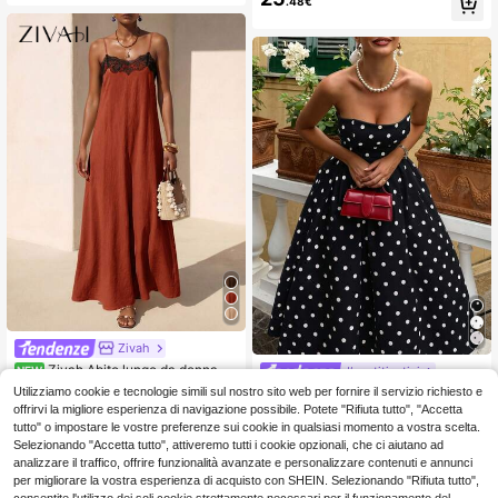
.48€
o con scollo all'americana e design
senza schiena
Zivah
Zivah Abito lungo da donna co
NEW
#vestitiestivi
13
n patchwork in pizzo per festival m
.98€
Utilizziamo cookie e tecnologie simili sul nostro sito web per fornire il servizio richiesto e
Abito midi senza spalline a pois vint
usicali, Pasqua, San Patrizio, San V
33
age da donna, elegante abito a trap
offrirvi la migliore esperienza di navigazione possibile. Potete "Rifiuta tutto", "Accetta
.52€
alentino, appuntamenti, stile wester
ezio svasato senza maniche in tess
tutto" o impostare le vostre preferenze sui cookie in qualsiasi momento a vostra scelta.
n, stile bohémien, feste di complean
uto intrecciato
Selezionando "Accetta tutto", attiveremo tutti i cookie opzionali, che ci aiutano ad
no, stagione di laurea
analizzare il traffico, offrire funzionalità avanzate e personalizzare contenuti e annunci
per migliorare la vostra esperienza di acquisto con SHEIN. Selezionando "Rifiuta tutto",