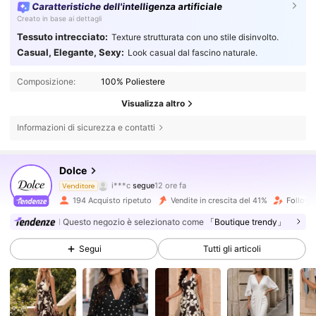
Caratteristiche dell'intelligenza artificiale
Creato in base ai dettagli
Tessuto intrecciato:
Texture strutturata con uno stile disinvolto.
Casual, Elegante, Sexy:
Look casual dal fascino naturale.
Composizione:
100% Poliestere
Visualizza altro
Informazioni di sicurezza e contatti
2.1K Follower
4.48
Dolce
i***c
segue
12 ore fa
Venditore
n***0
sta navigando
2.1K Follower
4.48
194 Acquisto ripetuto
Vendite in crescita del 41%
Follower
Questo negozio è selezionato come
「Boutique trendy」
2.1K Follower
4.48
Segui
Tutti gli articoli
2.1K Follower
4.48