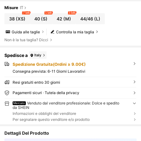
Misure
IT
7 left
5 left
3 left
38
(XS)
40
(S)
42
(M)
44/46
(L)
Guida alle taglie
Controlla la mia taglia
Non è la tua taglia? Dicci
Spedisce a
Italy
Spedizione Gratuita(Ordini ≥ 9.00€)
Consegna prevista:
6-11 Giorni Lavorativi
Resi gratuiti entro 30 giorni
Pagamenti sicuri · Tutela della privacy
Venduto dal venditore professionale: Dolce e spedito
Mercato
da SHEIN
Informazioni e obblighi del venditore
Per segnalare questo venditore e/o prodotto
Dettagli Del Prodotto