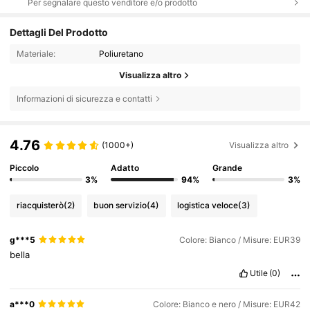
Per segnalare questo venditore e/o prodotto
Dettagli Del Prodotto
Materiale:
Poliuretano
Visualizza altro
Informazioni di sicurezza e contatti
4.76
(1000+)
Visualizza altro
Piccolo
Adatto
Grande
3%
94%
3%
riacquisterò
(2)
buon servizio
(4)
logistica veloce
(3)
g***5
Colore: Bianco / Misure: EUR39
bella
Utile
(0)
a***0
Colore: Bianco e nero / Misure: EUR42