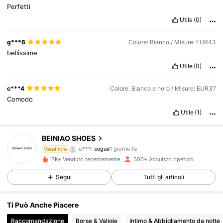
Perfetti
Utile
(0)
g***6
Colore: Bianco / Misure: EUR43
bellissime
Utile
(0)
c***4
Colore: Bianco e nero / Misure: EUR37
Comodo
Utile
(1)
393 Follower
4.82
BEINIAO SHOES
o***i
segue
1 giorno fa
Venditore
393 Follower
4.82
3K+ Venduto recentemente
500+ Acquisto ripetuto
Segui
Tutti gli articoli
393 Follower
4.82
Ti Può Anche Piacere
393 Follower
4.82
Raccomandazione
Borse & Valigie
Intimo & Abbigliamento da notte