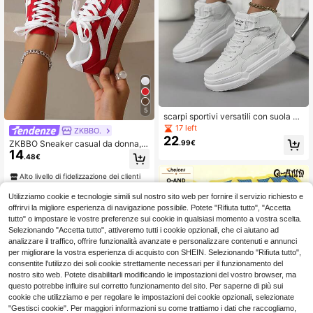
5
scarpi sportivi versatili con suola sp
essa e alta, scarpe casual morbide,
17 left
ZKBBO.
antiscivolo e durevoli per donne
22
ZKBBO Sneaker casual da donna, p
.99€
14
iatte, leggere, confortevoli per fitne
.48€
ss, camminata, skateboard
Alto livello di fidelizzazione dei clienti
Utilizziamo cookie e tecnologie simili sul nostro sito web per fornire il servizio richiesto e
offrirvi la migliore esperienza di navigazione possibile. Potete "Rifiuta tutto", "Accetta
tutto" o impostare le vostre preferenze sui cookie in qualsiasi momento a vostra scelta.
Selezionando "Accetta tutto", attiveremo tutti i cookie opzionali, che ci aiutano ad
analizzare il traffico, offrire funzionalità avanzate e personalizzare contenuti e annunci
per migliorare la vostra esperienza di acquisto con SHEIN. Selezionando "Rifiuta tutto",
consentite l'utilizzo dei soli cookie strettamente necessari per il funzionamento del
nostro sito web. Potete disabilitarli modificando le impostazioni del vostro browser, ma
questo potrebbe influire sul corretto funzionamento del sito. Per saperne di più sui
cookie che utilizziamo e per regolare le impostazioni dei cookie opzionali, selezionate
"Gestisci cookie". Per maggiori informazioni su come trattiamo i dati che raccogliamo,