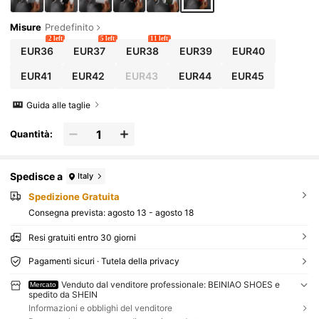
Misure
Predefinito
2 left
5 left
11 left
EUR36
EUR37
EUR38
EUR39
EUR40
EUR41
EUR42
EUR43
EUR44
EUR45
Guida alle taglie
Quantità:
Spedisce a
Italy
Spedizione Gratuita
Consegna prevista:
agosto 13 - agosto 18
Resi gratuiti entro 30 giorni
Pagamenti sicuri · Tutela della privacy
Venduto dal venditore professionale: BEINIAO SHOES e
Mercato
spedito da SHEIN
Informazioni e obblighi del venditore