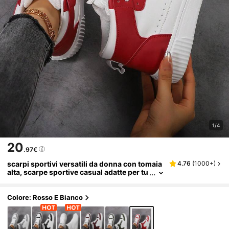
1/4
20
.97€
scarpi sportivi versatili da donna con tomaia
4.76
(
1000+
)
alta, scarpe sportive casual adatte per tu
tte le stagioni, disponibili in bianco/ner
o/verde/giallo/rosso/marrone, scarpe sporti
ve leggere antiscivolo, scarpi sportivi con pl
Colore: Rosso E Bianco
atform, scarpe da donna con punta tonda e l
acci, adatte per feste, uso quotidiano, regali
per studenti