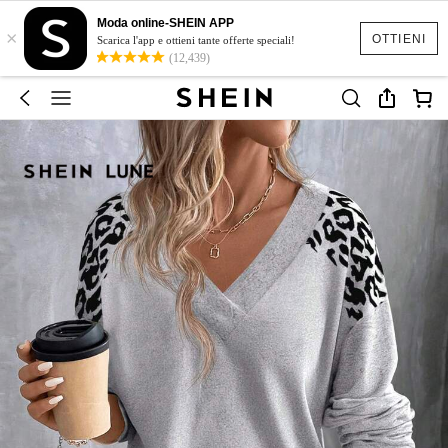
Moda online-SHEIN APP
×
OTTIENI
Scarica l'app e ottieni tante offerte speciali!
(12,439)