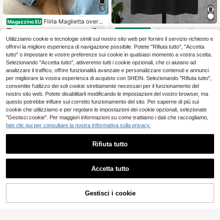
5
Flirla Maglietta oversi
Magazzino EU
ze con collo asimmetrico lento, con
7
shirt da uomo% coton
Magazzino EU
.83€
stampa "New York Brooklyn", color
e 180 gsm con stampa street Essen
3
Utilizziamo cookie e tecnologie simili sul nostro sito web per fornire il servizio richiesto e
e bianco, stile primavera oversize
.99€
-32%
5.95€
ziale per l'estate, ampia e comoda
4-7 giorni lavorativi
offrirvi la migliore esperienza di navigazione possibile. Potete "Rifiuta tutto", "Accetta
4-7 giorni lavorativi
tutto" o impostare le vostre preferenze sui cookie in qualsiasi momento a vostra scelta.
Selezionando "Accetta tutto", attiveremo tutti i cookie opzionali, che ci aiutano ad
analizzare il traffico, offrire funzionalità avanzate e personalizzare contenuti e annunci
per migliorare la vostra esperienza di acquisto con SHEIN. Selezionando "Rifiuta tutto",
consentite l'utilizzo dei soli cookie strettamente necessari per il funzionamento del
nostro sito web. Potete disabilitarli modificando le impostazioni del vostro browser, ma
questo potrebbe influire sul corretto funzionamento del sito. Per saperne di più sui
cookie che utilizziamo e per regolare le impostazioni dei cookie opzionali, selezionate
"Gestisci cookie". Per maggiori informazioni su come trattiamo i dati che raccogliamo,
fate clic qui per consultare la nostra Informativa sulla privacy.
Rifiuta tutto
Accetta tutto
Gestisci i cookie
AGGIUNGI AL CARRELLO
T-shirt casual da donn
Magazzino EU
a a maniche corte, girocollo, stile vi
4
T-shirt a maniche cort
Magazzino EU
.98€
-11%
5.63€
ntage, con stampa di lettere e frutto
e con stampa cartoon, design unico