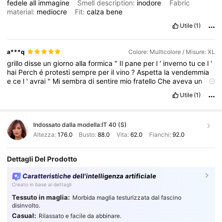
fedele
all
immagine
Smell description:
inodore
Fabric
material:
mediocre
Fit:
calza
bene
Utile
(1)
a***q
Colore: Multicolore / Misure: XL
grillo
disse
un
giorno
alla
formica
"
Il
pane
per
l
'
inverno
tu
ce
l
'
hai
Perch
é
protesti
sempre
per
il
vino
?
Aspetta
la
vendemmia
e
ce
l
'
avrai
"
Mi
sembra
di
sentire
mio
fratello
Che
aveva
un
grattacielo
nel
Per
ù
Voleva
arrivare
fino
in
cielo
E
il
grattacielo
Utile
(1)
adesso
non
l
'
ha
pi
ù
Fin
che
la
barca
va
,
lasciala
andare
Fin
che
la
barca
va
,
tu
non
remare
Fin
che
la
barca
stai
a
guardare
Quando
l
'
amore
viene
il
campanello
suoner
à
Quando
l
'
amore
Indossato dalla modella:
IT 40 (S)
viene
il
campanello
suoner
à
E
tu
che
vivi
sempre
sotto
il
sole
Tra
file
di
ginestre
e
di
lill
à
Al
tuo
paese
c
'è
chi
ti
vuol
bene
Altezza:
176.0
Busto:
88.0
Vita:
62.0
Fianchi:
92.0
Perch
é
sogni
le
donne
di
citt
à?
Mi
sembra
di
vedere
mia
sorella
Che
aveva
un
fidanzato
di
Cant
ù
Voleva
averne
uno
Dettagli Del Prodotto
anche
in
Cina
E
il
fidanzato
adesso
non
l
'
ha
pi
ù
Fin
che
la
barca
va
,
lasciala
andare
Fin
che
la
barca
va
,
tu
non
remare
Caratteristiche dell'intelligenza artificiale
Fin
che
la
barca
va
,
stai
a
guardare
Quando
l
'
amore
viene
il
Creato in base ai dettagli
campanello
suoner
à
Quando
l
'
amore
viene
il
campanello
suoner
à
Stasera
mi
è
suonato
il
campanello
È
strano
io
l
'
amore
Tessuto in maglia:
Morbida maglia testurizzata dal fascino
disinvolto.
ce
l
'
ho
gi
à
Vorrei
Casual:
Rilassato e facile da abbinare.