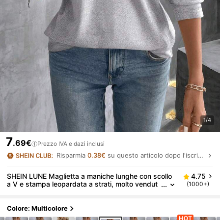
1/4
7
.69€
Prezzo IVA e dazi inclusi
Risparmia
0.38€
su questo articolo dopo l'iscrizione.
SHEIN LUNE Maglietta a maniche lunghe con scollo
4.75
a V e stampa leopardata a strati, molto vendut
(1000+)
a, adatta per autunno/inverno
Colore: Multicolore