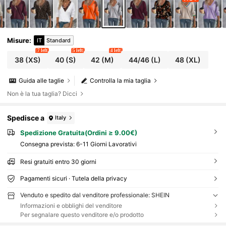
Misure
:
IT
Standard
7 left
5 left
4 left
38
(XS)
40
(S)
42
(M)
44/46
(L)
48
(XL)
Guida alle taglie
Controlla la mia taglia
Non è la tua taglia? Dicci
Spedisce a
Italy
Spedizione Gratuita(Ordini ≥ 9.00€)
Consegna prevista:
6-11 Giorni Lavorativi
Resi gratuiti entro 30 giorni
Pagamenti sicuri · Tutela della privacy
Venduto e spedito dal venditore professionale: SHEIN
Informazioni e obblighi del venditore
Per segnalare questo venditore e/o prodotto