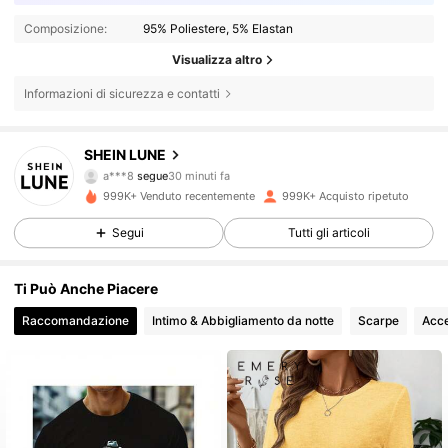
Composizione:
95% Poliestere, 5% Elastan
Visualizza altro
Informazioni di sicurezza e contatti
1M Follower
4.85
SHEIN LUNE
a***8
segue
30 minuti fa
3***1
sta navigando
999K+ Venduto recentemente
999K+ Acquisto ripetuto
1M Follower
4.85
Segui
Tutti gli articoli
1M Follower
4.85
Ti Può Anche Piacere
Raccomandazione
Intimo & Abbigliamento da notte
Scarpe
Acce
1M Follower
4.85
1M Follower
4.85