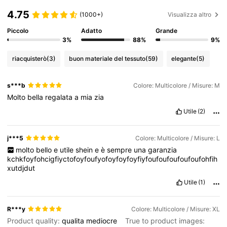
4.75
(1000+)
Visualizza altro
Piccolo
Adatto
Grande
3%
88%
9%
riacquisterò
(3)
buon materiale del tessuto
(59)
elegante
(5)
s***b
Colore: Multicolore / Misure: M
Molto
bella
regalata
a
mia
zia
Utile
(2)
j***5
Colore: Multicolore / Misure: L
molto
bello
e
utile
shein
e
è
sempre
una
garanzia
kchkfoyfohcigfiyctofoyfoufyofoyfoyfoyfiyfoufoufoufoufoufohfih
xutdjdut
Utile
(1)
R***y
Colore: Multicolore / Misure: XL
Product quality:
qualita
mediocre
True to product images: