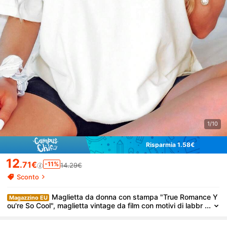
1/10
Risparmia 1.58€
12
.71€
-11%
14.29€
Sconto
Maglietta da donna con stampa "True Romance Y
Magazzino EU
ou're So Cool", maglietta vintage da film con motivi di labbr
a rosse, morbida, resistente al restringimento, taglie S-3X
L, regalo di compleanno per gli amanti del cinema, ispirata al vi