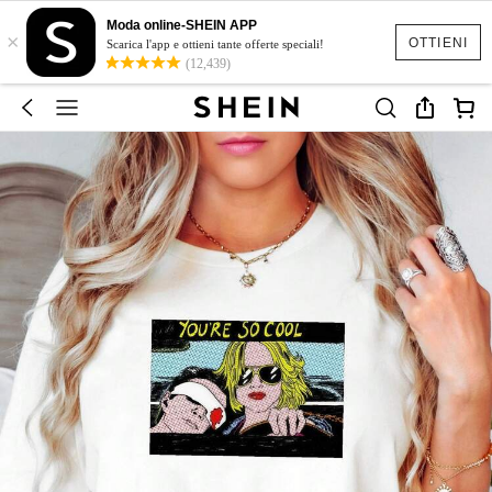
Moda online-SHEIN APP
×
OTTIENI
Scarica l'app e ottieni tante offerte speciali!
(12,439)