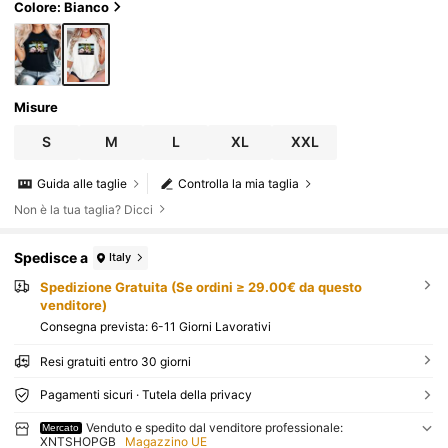
ntage, stile anni '90
Colore: Bianco
Misure
S
M
L
XL
XXL
Guida alle taglie
Controlla la mia taglia
Non è la tua taglia? Dicci
Spedisce a
Italy
Spedizione Gratuita (Se ordini ≥ 29.00€ da questo
venditore)
Consegna prevista:
6-11 Giorni Lavorativi
Resi gratuiti entro 30 giorni
Pagamenti sicuri · Tutela della privacy
Venduto e spedito dal venditore professionale:
Mercato
XNTSHOPGB
Magazzino UE