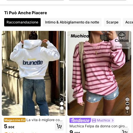
Ti Può Anche Piacere
Raccomandazione
Intimo & Abbigliamento da notte
Scarpe
Acce
5
4
La vita è migliore con
Muchica
Magazzino EU
una felpa con cappuccio marrone |
5
Muchica Felpa da donna con giroco
.90€
Abbigliamento streetwear grigio ov
llo, maniche lunghe, a righe e blocc
9
ersize