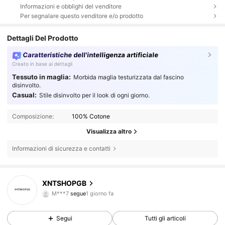
Informazioni e obblighi del venditore
Per segnalare questo venditore e/o prodotto
Dettagli Del Prodotto
Caratteristiche dell'intelligenza artificiale
Creato in base ai dettagli
Tessuto in maglia:
Morbida maglia testurizzata dal fascino
disinvolto.
Casual:
Stile disinvolto per il look di ogni giorno.
Composizione:
100% Cotone
Visualizza altro
Informazioni di sicurezza e contatti
1 Follower
5.00
XNTSHOPGB
M***7
segue
1 giorno fa
1 Follower
5.00
Segui
Tutti gli articoli