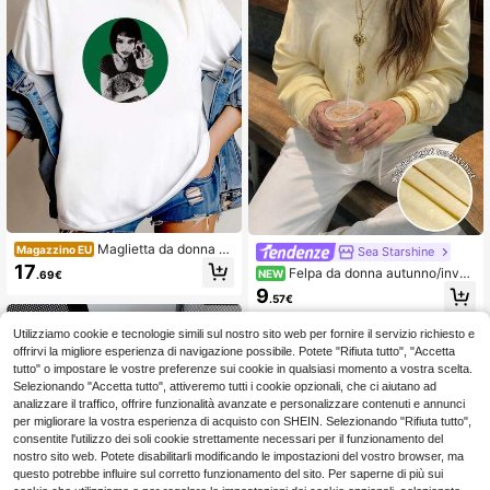
Maglietta da donna co
Magazzino EU
Sea Starshine
n stampa "Leon The Professional"
17
Felpa da donna autunno/inver
NEW
.69€
Mathilda Lando Natalie Portman M
no elegante casual da pendolare ur
9
aglietta del film con maniche lungh
.57€
bana moderna giallo pallido collo as
e o corte
immetrico spalle scoperte versatile
ampia sottile stile americano manic
Utilizziamo cookie e tecnologie simili sul nostro sito web per fornire il servizio richiesto e
he lunghe pullover, abbigliamento a
offrirvi la migliore esperienza di navigazione possibile. Potete "Rifiuta tutto", "Accetta
utunnale da donna, top da festa, top
tutto" o impostare le vostre preferenze sui cookie in qualsiasi momento a vostra scelta.
da uscita da donna, top casual da d
Selezionando "Accetta tutto", attiveremo tutti i cookie opzionali, che ci aiutano ad
onna
analizzare il traffico, offrire funzionalità avanzate e personalizzare contenuti e annunci
per migliorare la vostra esperienza di acquisto con SHEIN. Selezionando "Rifiuta tutto",
consentite l'utilizzo dei soli cookie strettamente necessari per il funzionamento del
nostro sito web. Potete disabilitarli modificando le impostazioni del vostro browser, ma
questo potrebbe influire sul corretto funzionamento del sito. Per saperne di più sui