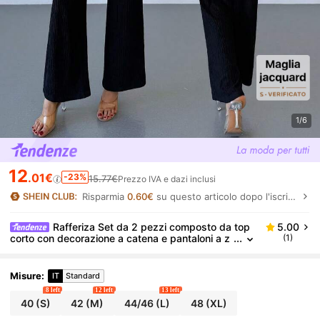
1/6
12
.01€
-23%
15.77€
Prezzo IVA e dazi inclusi
Risparmia
0.60€
su questo articolo dopo l'iscrizione.
Rafferiza Set da 2 pezzi composto da top
5.00
corto con decorazione a catena e pantaloni a z
(1)
ampa d'elefante, moda estiva da donna
Misure
:
IT
Standard
8 left
12 left
13 left
40
(S)
42
(M)
44/46
(L)
48
(XL)