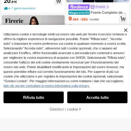
20
.81€
i, Completo da Donna con Top Senz
Firerie
a Maniche Scollo a V Profondo e Pa
4-7 giorni lavorativi
ntaloni a Gamba Dritta Ampia, Outfit
Firerie Completo da d
Magazzino EU
da Ufficio per Matrimonio, Appunta
onna a due pezzi per uso quotidian
9
mento, Festa
.59€
-35%
14.98€
o
4-7 giorni lavorativi
Utilizziamo cookie e tecnologie simili sul nostro sito web per fornire il servizio richiesto e
offrirvi la migliore esperienza di navigazione possibile. Potete "Rifiuta tutto", "Accetta
tutto" o impostare le vostre preferenze sui cookie in qualsiasi momento a vostra scelta.
Selezionando "Accetta tutto", attiveremo tutti i cookie opzionali, che ci aiutano ad
analizzare il traffico, offrire funzionalità avanzate e personalizzare contenuti e annunci
per migliorare la vostra esperienza di acquisto con SHEIN. Selezionando "Rifiuta tutto",
consentite l'utilizzo dei soli cookie strettamente necessari per il funzionamento del
nostro sito web. Potete disabilitarli modificando le impostazioni del vostro browser, ma
questo potrebbe influire sul corretto funzionamento del sito. Per saperne di più sui
cookie che utilizziamo e per regolare le impostazioni dei cookie opzionali, selezionate
"Gestisci cookie". Per maggiori informazioni su come trattiamo i dati che raccogliamo,
fate clic qui per consultare la nostra Informativa sulla privacy.
6
Rifiuta tutto
Accetta tutto
Firerie
Firerie Completo casu
Gestisci i cookie
Magazzino EU
AGGIUNGI AL CARRELLO
al ed elegante in cachi: Blusa asim
16
.81€
metrica senza maniche con vita arri
Firerie
cciata + Pantaloni ampi con vita arr
4-7 giorni lavorativi
icciata, Completo in lino per pendol
Firerie Set da donna e
Magazzino EU
arismo, Outfit da spiaggia per donn
stivo minimalista ed elegante, alla