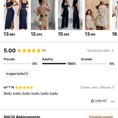
947K Follower
4.82
947K Follower
4.82
13
12
15
13
18
.98€
.65€
.98€
.16€
947K Follower
4.82
5.00
(1)
Visualizza altro
947K Follower
4.82
Piccolo
Adatto
Grande
0%
100%
0%
troppo bello
(1)
947K Follower
4.82
m***4
Colore: nero / Misure: S
Bello
bello
bello
bello
bello
bello
947K Follower
4.82
Utile
(0)
947K Follower
4.82
Stili Di Abbinamento
Potrebbe piacerti