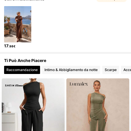
947K Follower
4.82
17
.98€
Ti Può Anche Piacere
Raccomandazione
Intimo & Abbigliamento da notte
Scarpe
Acce