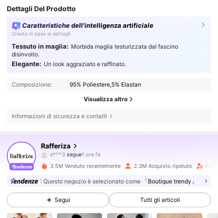
Dettagli Del Prodotto
Caratteristiche dell'intelligenza artificiale
Creato in base ai dettagli
Tessuto in maglia:
Morbida maglia testurizzata dal fascino
disinvolto.
Elegante:
Un look aggraziato e raffinato.
Composizione:
95% Poliestere,5% Elastan
Visualizza altro
Informazioni di sicurezza e contatti
947K Follower
4.82
Rafferiza
e***3
segue
1 ore fa
m***9
sta navigando
947K Follower
4.82
3.5M Venduto recentemente
2.3M Acquisto ripetuto
Follo
Questo negozio è selezionato come
「Boutique trendy」
947K Follower
4.82
Segui
Tutti gli articoli