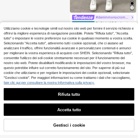
#denimmonocromatico
EURMUSE Petite Jea
Magazzino EU
14
ns bianchi in cotone 100% a vita alt
Utilizziamo cookie e tecnologie simili sul nostro sito web per fornire il servizio richiesto e
.04€
a, modello mom fit, taglia petite
offrirvi la migliore esperienza di navigazione possibile. Potete "Rifiuta tutto", "Accetta
4-7 giorni lavorativi
tutto" o impostare le vostre preferenze sui cookie in qualsiasi momento a vostra scelta.
Selezionando "Accetta tutto", attiveremo tutti i cookie opzionali, che ci aiutano ad
analizzare il traffico, offrire funzionalità avanzate e personalizzare contenuti e annunci
per migliorare la vostra esperienza di acquisto con SHEIN. Selezionando "Rifiuta tutto",
consentite l'utilizzo dei soli cookie strettamente necessari per il funzionamento del
nostro sito web. Potete disabilitarli modificando le impostazioni del vostro browser, ma
questo potrebbe influire sul corretto funzionamento del sito. Per saperne di più sui
cookie che utilizziamo e per regolare le impostazioni dei cookie opzionali, selezionate
"Gestisci cookie". Per maggiori informazioni su come trattiamo i dati che raccogliamo,
fate clic qui per consultare la nostra Informativa sulla privacy.
Rifiuta tutto
Accetta tutto
AGGIUNGI AL
Gestisci i cookie
COMPRA ORA
CARRELLO