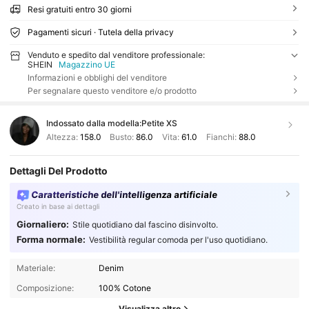
Resi gratuiti entro 30 giorni
Pagamenti sicuri · Tutela della privacy
Venduto e spedito dal venditore professionale:
SHEIN
Magazzino UE
Informazioni e obblighi del venditore
Per segnalare questo venditore e/o prodotto
Indossato dalla modella:
Petite XS
Altezza:
158.0
Busto:
86.0
Vita:
61.0
Fianchi:
88.0
Dettagli Del Prodotto
Caratteristiche dell'intelligenza artificiale
Creato in base ai dettagli
Giornaliero:
Stile quotidiano dal fascino disinvolto.
Forma normale:
Vestibilità regular comoda per l'uso quotidiano.
Materiale:
Denim
Composizione:
100% Cotone
Visualizza altro