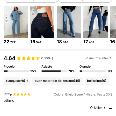
354K Follower
4.75
354K Follower
4.75
22
16
18
17
16
.77€
.54€
.64€
.45€
354K Follower
4.75
4.64
(1000+)
Visualizza altro
354K Follower
4.75
Piccolo
Adatto
Grande
15%
76%
9%
riacquisterò
(1)
buon materiale del tessuto
(45)
bellissimo
(6)
354K Follower
4.75
l***e
Colore: Grigio Scuro / Misure: Petite XXS
ottimo
354K Follower
4.75
Utile
(1)