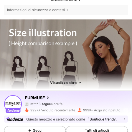
Informazioni di sicurezza e contatti
Visualizza altro
354K Follower
4.75
EURMUSE
h***h
sta navigando
354K Follower
4.75
999K+ Venduto recentemente
999K+ Acquisto ripetuto
Questo negozio è selezionato come
「Boutique trendy」
354K Follower
4.75
Segui
Tutti gli articoli