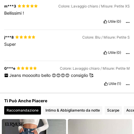
354K Follower
4.75
m***3
Colore: Lavaggio chiaro / Misure: Petite XS
Bellissimi
!
Utile
(0)
354K Follower
4.75
j***8
Colore: Blu / Misure: Petite S
Super
Utile
(0)
G***e
Colore: Lavaggio chiaro / Misure: Petite M
Jeans
moooolto
bello
😍😍😍😍
consiglio
🥰
Utile
(1)
Ti Può Anche Piacere
Raccomandazione
Intimo & Abbigliamento da notte
Scarpe
Acce