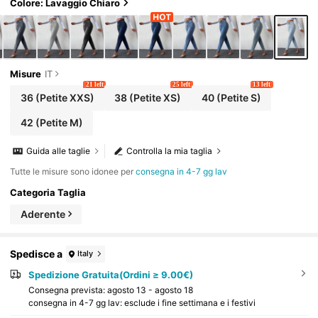
Colore: Lavaggio Chiaro
Misure
IT
21 left
25 left
13 left
36
(Petite XXS)
38
(Petite XS)
40
(Petite S)
42
(Petite M)
Guida alle taglie
Controlla la mia taglia
Tutte le misure sono idonee per
consegna in 4-7 gg lav
Categoria Taglia
Aderente
Spedisce a
Italy
Spedizione Gratuita(Ordini ≥ 9.00€)
Consegna prevista:
agosto 13 - agosto 18
consegna in 4-7 gg lav: esclude i fine settimana e i festivi