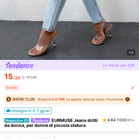
1/5
15
15.13€
.12€
Sconto
Risparmia
0.76€
su questo articolo dopo l'iscrizione.
consegna in 4-7 gg lav
EURMUSE Jeans dritti
4.64
(
1000+
)
Magazzino EU
da donna, per donne di piccola statura