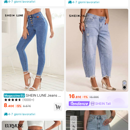
4-7 giorni lavorativi
4-7 giorni lavorativi
SHEIN LUNE Jeans sk
16
Magazzino EU
.81€
-1%
16.98€
inny con bottone
(1000+)
SHEIN Tall
8
.40€
-5%
8.87€
4-7 giorni lavorativi