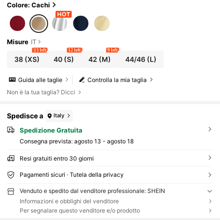
Colore: Cachi
Misure
IT
13 left
12 left
9 left
38
(XS)
40
(S)
42
(M)
44/46
(L)
Guida alle taglie
Controlla la mia taglia
Non è la tua taglia? Dicci
Spedisce a
Italy
Spedizione Gratuita
Consegna prevista:
agosto 13 - agosto 18
Resi gratuiti entro 30 giorni
Pagamenti sicuri · Tutela della privacy
Venduto e spedito dal venditore professionale: SHEIN
Informazioni e obblighi del venditore
Per segnalare questo venditore e/o prodotto