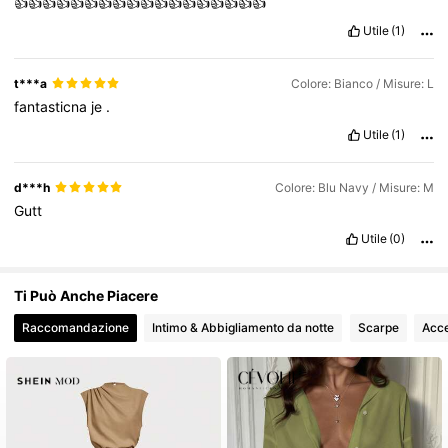
👍👍👍👍👍👍👍👍👍👍👍👍👍👍👍👍👍👍
Utile
(1)
2.6M Follower
4.77
t***a
Colore: Bianco / Misure: L
fantasticna
je
.
Utile
(1)
d***h
Colore: Blu Navy / Misure: M
Gutt
Utile
(0)
Ti Può Anche Piacere
Raccomandazione
Intimo & Abbigliamento da notte
Scarpe
Acce