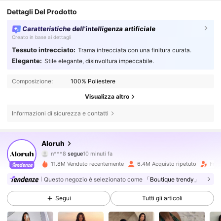
Dettagli Del Prodotto
Caratteristiche dell'intelligenza artificiale
Creato in base ai dettagli
Tessuto intrecciato:
Trama intrecciata con una finitura curata.
Elegante:
Stile elegante, disinvoltura impeccabile.
Composizione:
100% Poliestere
Visualizza altro
Informazioni di sicurezza e contatti
2.6M Follower
4.77
Aloruh
n***8
segue
10 minuti fa
v***o
sta navigando
2.6M Follower
4.77
11.8M Venduto recentemente
6.4M Acquisto ripetuto
Foll
Questo negozio è selezionato come
「Boutique trendy」
2.6M Follower
4.77
Segui
Tutti gli articoli