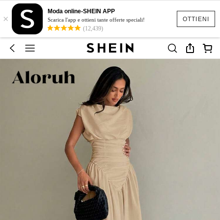
Moda online-SHEIN APP
×
OTTIENI
Scarica l'app e ottieni tante offerte speciali!
(12,439)