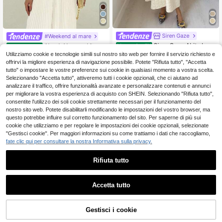
Siren Gaze
#Weekend al mare
Siren Gaze Abito lung
Aloruh Nuovo abito ad
Magazzino EU
Magazzino EU
o elegante da festa in jacquard con
erente e elasticizzato a spina di pes
15
16
Utilizziamo cookie e tecnologie simili sul nostro sito web per fornire il servizio richiesto e
.51€
-31%
22.48€
.20€
-31%
23.48€
vita stretta per donna
ce, sexy scollo basso, plissettato co
offrirvi la migliore esperienza di navigazione possibile. Potete "Rifiuta tutto", "Accetta
n bordo in pizzo, colore bianco tinta
4-7 giorni lavorativi
4-7 giorni lavorativi
tutto" o impostare le vostre preferenze sui cookie in qualsiasi momento a vostra scelta.
unita
Selezionando "Accetta tutto", attiveremo tutti i cookie opzionali, che ci aiutano ad
analizzare il traffico, offrire funzionalità avanzate e personalizzare contenuti e annunci
per migliorare la vostra esperienza di acquisto con SHEIN. Selezionando "Rifiuta tutto",
consentite l'utilizzo dei soli cookie strettamente necessari per il funzionamento del
nostro sito web. Potete disabilitarli modificando le impostazioni del vostro browser, ma
questo potrebbe influire sul corretto funzionamento del sito. Per saperne di più sui
cookie che utilizziamo e per regolare le impostazioni dei cookie opzionali, selezionate
"Gestisci cookie". Per maggiori informazioni su come trattiamo i dati che raccogliamo,
fate clic qui per consultare la nostra Informativa sulla privacy.
Rifiuta tutto
Accetta tutto
Gestisci i cookie
AGGIUNGI AL CARRELLO