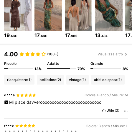
2.6M Follower
4.77
2.6M Follower
4.77
19
17
17
13
17
.48€
.48€
.98€
.48€
2.6M Follower
4.77
4.00
(100+)
Visualizza altro
Piccolo
Adatto
Grande
2.6M Follower
4.77
13%
79%
8%
riacquisterò
(1)
bellissimo
(2)
vintage
(1)
abiti da sposa
(1)
2.6M Follower
4.77
d***a
Colore: Bianco / Misure: M
Mi
piace
davveroooooooooooooooooooooooooo
2.6M Follower
4.77
Utile
(3)
2.6M Follower
4.77
f***k
Colore: Bianco / Misure: L