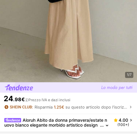
1/7
24
.98€
Prezzo IVA e dazi inclusi
Risparmia
1.25€
su questo articolo dopo l'iscrizione.
Aloruh Abito da donna primavera/estate n
4.00
uovo bianco elegante morbido artistico design
(100+)
di moda elegante con vita plissettata e gonna s
vasata