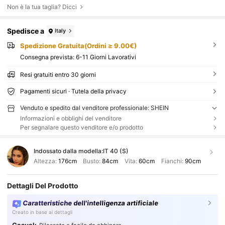
Non è la tua taglia? Dicci
Spedisce a
Italy
Spedizione Gratuita(Ordini ≥ 9.00€)
Consegna prevista:
6-11 Giorni Lavorativi
Resi gratuiti entro 30 giorni
Pagamenti sicuri · Tutela della privacy
Venduto e spedito dal venditore professionale: SHEIN
Informazioni e obblighi del venditore
Per segnalare questo venditore e/o prodotto
Indossato dalla modella:
IT 40 (S)
Altezza:
176cm
Busto:
84cm
Vita:
60cm
Fianchi:
90cm
Dettagli Del Prodotto
Caratteristiche dell'intelligenza artificiale
Creato in base ai dettagli
Casual: