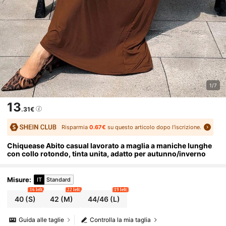
1/7
13
.31€
Risparmia
0.67€
su questo articolo dopo l'iscrizione.
Chiquease Abito casual lavorato a maglia a maniche lunghe
con collo rotondo, tinta unita, adatto per autunno/inverno
Misure
:
IT
Standard
16 left
22 left
19 left
40
(S)
42
(M)
44/46
(L)
Guida alle taglie
Controlla la mia taglia