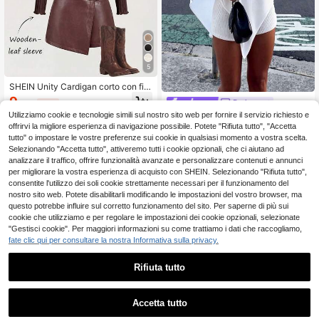
5
SHEIN Unity Cardigan corto con fio
cco, rifinito a lattuga, maniche lung
9
Pariaura
.88€
-26%
13.48€
he
Utilizziamo cookie e tecnologie simili sul nostro sito web per fornire il servizio richiesto e
SHEIN PariChic Maglione cas
NEW
ual versatile a tinta unita asimmetri
offrirvi la migliore esperienza di navigazione possibile. Potete "Rifiuta tutto", "Accetta
10
.98€
co
tutto" o impostare le vostre preferenze sui cookie in qualsiasi momento a vostra scelta.
Selezionando "Accetta tutto", attiveremo tutti i cookie opzionali, che ci aiutano ad
analizzare il traffico, offrire funzionalità avanzate e personalizzare contenuti e annunci
per migliorare la vostra esperienza di acquisto con SHEIN. Selezionando "Rifiuta tutto",
consentite l'utilizzo dei soli cookie strettamente necessari per il funzionamento del
nostro sito web. Potete disabilitarli modificando le impostazioni del vostro browser, ma
questo potrebbe influire sul corretto funzionamento del sito. Per saperne di più sui
cookie che utilizziamo e per regolare le impostazioni dei cookie opzionali, selezionate
"Gestisci cookie". Per maggiori informazioni su come trattiamo i dati che raccogliamo,
fate clic qui per consultare la nostra Informativa sulla privacy.
Rifiuta tutto
Accetta tutto
18