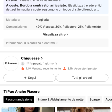
Rilassato e facile da abbinare.
A coste, Bordo a contrasto, arricciato:
Elasticizzati e aderenti, i
dettagli in maglia a coste aggiungono un tocco di stile offrendo al
contempo un'eccellente flessibilità e una durata affidabile.
Materiale:
Maglieria
Composizione:
49% Viscosa, 30% Poliestere, 21% Poliammide
Visualizza altro
Informazioni di sicurezza e contatti
Chiquease
287K Follower
4.85
l***a
pagato
1 giorno fa
y***h
segue
7 ore fa
1.1M Venduto recentemente
3.1M Acquisto ripetuto
287K Follower
4.85
Segui
Tutti gli articoli
Ti Può Anche Piacere
287K Follower
4.85
Raccomandazione
Intimo & Abbigliamento da notte
Scarpe
Acce
287K Follower
4.85