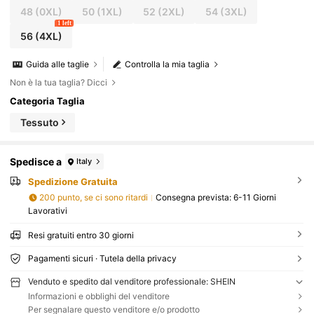
48
(0XL)
50
(1XL)
52
(2XL)
54
(3XL)
1 left
56
(4XL)
Guida alle taglie
Controlla la mia taglia
Non è la tua taglia? Dicci
Categoria Taglia
Tessuto
Spedisce a
Italy
Spedizione Gratuita
200 punto, se ci sono ritardi
Consegna prevista:
6-11 Giorni
Lavorativi
Resi gratuiti entro 30 giorni
Pagamenti sicuri · Tutela della privacy
Venduto e spedito dal venditore professionale: SHEIN
Informazioni e obblighi del venditore
Per segnalare questo venditore e/o prodotto