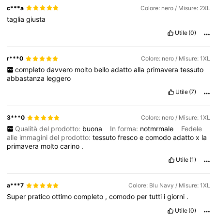
c***a
Colore: nero / Misure: 2XL
taglia
giusta
Utile
(0)
r***0
Colore: nero / Misure: 1XL
completo
davvero
molto
bello
adatto
alla
primavera
tessuto
abbastanza
leggero
Utile
(7)
3***0
Colore: nero / Misure: 1XL
Qualità del prodotto:
buona
In forma:
notmrmale
Fedele
alle immagini del prodotto:
tessuto
fresco
e
comodo
adatto
x
la
primavera
molto
carino
.
Utile
(1)
a***7
Colore: Blu Navy / Misure: 1XL
Super
pratico
ottimo
completo
,
comodo
per
tutti
i
giorni
.
Utile
(0)