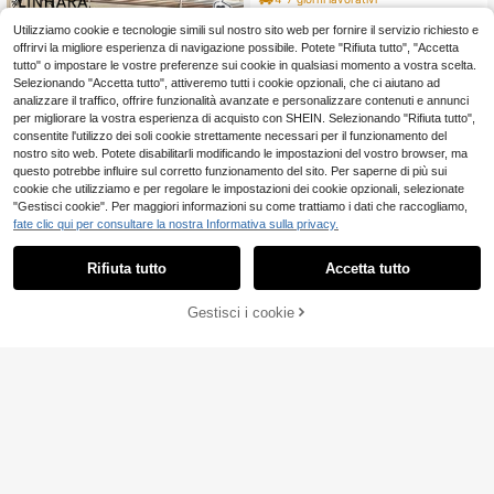
ero
to e pantaloni, elegante completo d
a 2 pezzi
Utilizziamo cookie e tecnologie simili sul nostro sito web per fornire il servizio richiesto e
offrirvi la migliore esperienza di navigazione possibile. Potete "Rifiuta tutto", "Accetta
tutto" o impostare le vostre preferenze sui cookie in qualsiasi momento a vostra scelta.
Selezionando "Accetta tutto", attiveremo tutti i cookie opzionali, che ci aiutano ad
analizzare il traffico, offrire funzionalità avanzate e personalizzare contenuti e annunci
per migliorare la vostra esperienza di acquisto con SHEIN. Selezionando "Rifiuta tutto",
consentite l'utilizzo dei soli cookie strettamente necessari per il funzionamento del
nostro sito web. Potete disabilitarli modificando le impostazioni del vostro browser, ma
questo potrebbe influire sul corretto funzionamento del sito. Per saperne di più sui
cookie che utilizziamo e per regolare le impostazioni dei cookie opzionali, selezionate
"Gestisci cookie". Per maggiori informazioni su come trattiamo i dati che raccogliamo,
fate clic qui per consultare la nostra Informativa sulla privacy.
Rifiuta tutto
Accetta tutto
Gestisci i cookie
Linhara Set da 2 pezzi
AGGIUNGI AL CARRELLO
Magazzino EU
9
da donna taglie forti, composto da c
12
.15€
-35%
18.98€
amicia casual chic con colletto, vita
Linhara Set da 2 pezzi
Magazzino EU
annodata, polsini con volant e tasc
4-7 giorni lavorativi
di camicia casual comoda in misto li
19
he, e pantaloni lunghi eleganti e min
.98€
no con collo rotondo, patch in pizzo
imali
e bottoni, più pantaloni con vita ela
4-7 giorni lavorativi
stica e ampi, per donne taglie forti,
abbigliamento autunnale