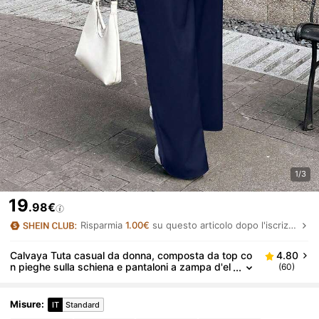
1/3
19
.98€
Risparmia
1.00€
su questo articolo dopo l'iscrizione.
Calvaya Tuta casual da donna, composta da top co
4.80
n pieghe sulla schiena e pantaloni a zampa d'el
(60)
efante, in colore unito
Misure
:
IT
Standard