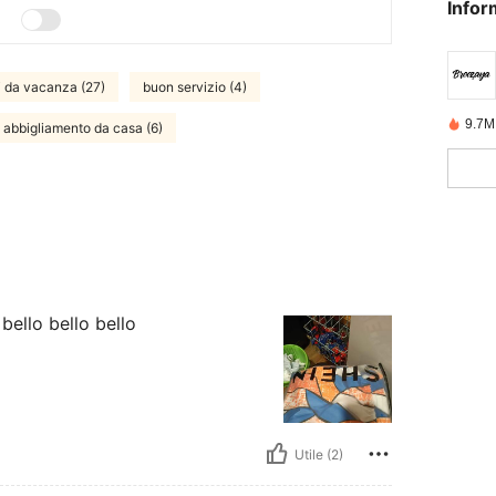
Infor
i da vacanza (27)
buon servizio (4)
9.7M
abbigliamento da casa (6)
 bello bello bello
Utile (2)