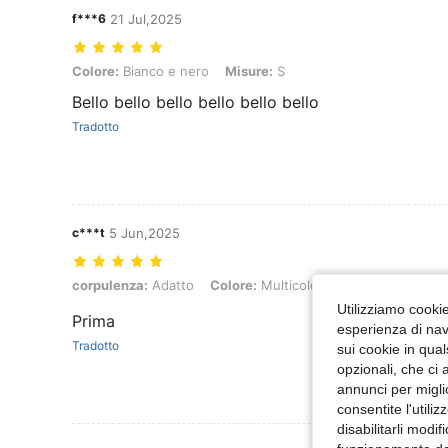
f***6
21 Jul,2025
Colore: Bianco e nero, Misure: S
Colore:
Bianco e nero
Misure:
S
Bello bello bello bello bello bello
Tradotto
c***t
5 Jun,2025
corpulenza: Adatto, Colore: Multicolore, Misure: M
corpulenza:
Adatto
Colore:
Multicolore
Misure:
M
Utilizziamo cookie 
Prima
esperienza di navi
Tradotto
sui cookie in qual
opzionali, che ci 
annunci per migli
consentite l'utili
disabilitarli modi
Visualizza Altre