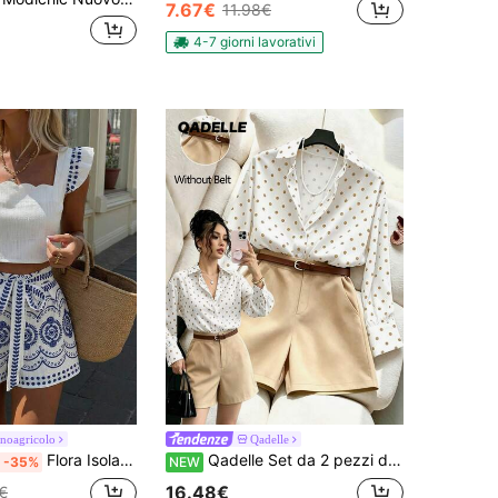
7.67€
11.98€
4-7 giorni lavorativi
inoagricolo
Qadelle
Flora Isola Flora Isola Set di top con scollo arricciato e pantaloncini a-line stampati con laccio, set di moda da resort con stampa blu e bianca per primavera/estate da donna
Qadelle Set da 2 pezzi da donna con blusa a pois versatile per il pendolarismo + pantaloncini kaki
-35%
NEW
16.48€
€