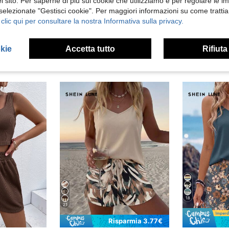
 sito. Per saperne di più sui cookie che utilizziamo e per regolare le i
 selezionate "Gestisci cookie". Per maggiori informazioni su come trattia
 clic qui per consultare la nostra Informativa sulla privacy.
okie
Accetta tutto
Rifiuta
18
21
Risparmia 3.77€
in Alto allungamento Coordinati da donna