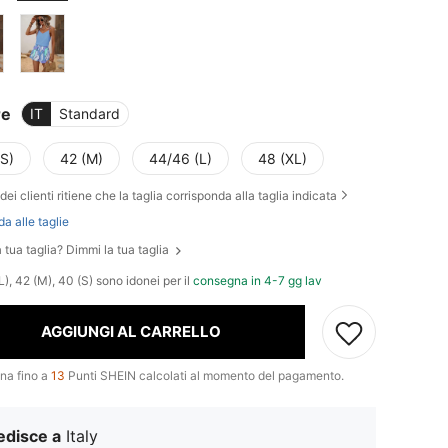
re
IT
Standard
(S)
42 (M)
44/46 (L)
48 (XL)
dei clienti ritiene che la taglia corrisponda alla taglia indicata
da alle taglie
 tua taglia? Dimmi la tua taglia
), 42 (M), 40 (S) sono idonei per il
consegna in 4-7 gg lav
AGGIUNGI AL CARRELLO
na fino a
13
Punti SHEIN calcolati al momento del pagamento.
edisce a
Italy