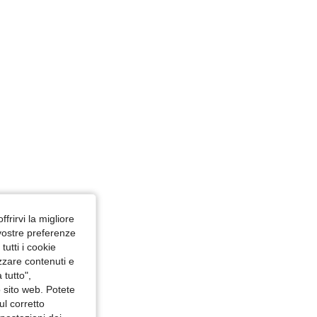
4.78
12K
613K
4.78
12K
613K
4.78
12K
613K
ffrirvi la migliore
 vostre preferenze
utti i cookie
izzare contenuti e
 tutto",
o sito web. Potete
ul corretto