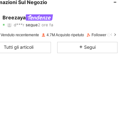
mazioni Sul Negozio
4.78
12K
613K
Breezaya
d***r
segue
2 ore fa
m***e
sta navigando
4.78
12K
613K
 Venduto recentemente
4.7M Acquisto ripetuto
Follower in crescita del 14%
Tutti gli articoli
Segui
4.78
12K
613K
4.78
12K
613K
4.78
12K
613K
4.78
12K
613K
4.78
12K
613K