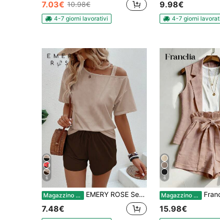
7.03€
9.98€
10.98€
4-7 giorni lavorativi
4-7 giorni lavorat
6
6
EMERY ROSE Set da 2 pezzi composto da top con spalla obliqua e pantaloncini a contrasto di colore, adatto per la primavera/estate, casual e versatile
Franclia Set estivo da donna a 2 pezzi, pantaloncini con vita annodata e volant, vestibilità morbida
Magazzino EU
Magazzino EU
7.48€
15.98€