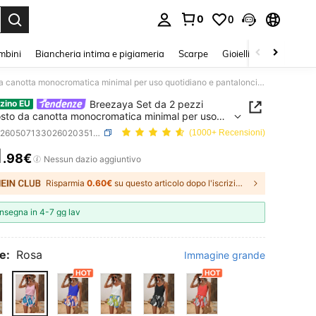
0
0
s Enter to select.
mbini
Biancheria intima e pigiameria
Scarpe
Gioielli E Accessori
Breezaya Set da 2 pezzi composto da canotta monocromatica minimal per uso quotidiano e pantaloncini stampati
Breezaya Set da 2 pezzi
zino EU
to da canotta monocromatica minimal per uso
iano e pantaloncini stampati
SKU: sz260507133026020351256
(1000+ Recensioni)
1
.98€
ICE AND AVAILABILITY
Nessun dazio aggiuntivo
Risparmia
0.60€
su questo articolo dopo l'iscrizione.
nsegna in 4-7 gg lav
e:
Rosa
Immagine grande