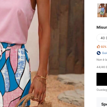
Misu
40 
92%
Gui
Non è la
44/46 (L
Guadag
Sp