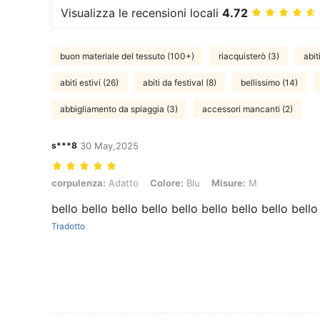
Visualizza le recensioni locali
4.72
buon materiale del tessuto (100+)
riacquisterò (3)
abit
abiti estivi (26)
abiti da festival (8)
bellissimo (14)
abbigliamento da spiaggia (3)
accessori mancanti (2)
s***8
30 May,2025
corpulenza: Adatto, Colore: Blu, Misure: M
corpulenza:
Adatto
Colore:
Blu
Misure:
M
bello bello bello bello bello bello bello bello bello
Tradotto