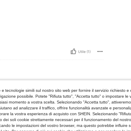
Utile (1)
e tecnologie simili sul nostro sito web per fornire il servizio richiesto e o
gazione possibile. Potete "Rifiuta tutto", "Accetta tutto" o impostare le
siasi momento a vostra scelta. Selezionando "Accetta tutto", attiveremo t
aiutano ad analizzare il traffico, offrire funzionalità avanzate e personal
orare la vostra esperienza di acquisto con SHEIN. Selezionando "Rifiuta
Utile (1)
zzo dei soli cookie strettamente necessari per il funzionamento del nostr
ficando le impostazioni del vostro browser, ma questo potrebbe influire s
 Recensioni