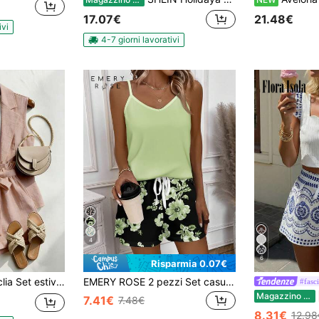
17.07€
21.48€
ivi
4-7 giorni lavorativi
4
6
Risparmia 0.07€
, adatto per l'ufficio e l'uso quotidiano, elegante completo di blazer e pantaloncini, outfit estivo rosa da donna, outfit primaverile da donna, outfit chic, outfit alla moda, outfit da Pinterest, outfit femminili, outfit per donna Zoey
EMERY ROSE 2 pezzi Set casual minimalista di canotta e pantaloncini da donna, adatto per outfit estivi da donna, set estivi da donna con pantaloncini
#fasc
Magazzino EU
7.41€
7.48€
8.31€
12.98