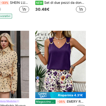
SHEIN LUNE Set da donna casual minimalista 2 pezzi adatto per l'estate, casual minimalista vacanza bohémien elegante romantico vintage con motivo floreale a piccoli fiori, camicia formale da donna, festival musicale, outfit da spiaggia, outfit da vacanza, outfit estivo da donna
Set di due pezzi da donna, top corto senza maniche con dettaglio a strati e laccio, e gonna lunga con vita elastica, outfit coordinato estivo
-33%
NEW
30.48€
€
avorativi
22
Risparmia 4.31€
EMERY ROSE Set da 2 pezzi da donna casual minimalista a righe con scollo a V e senza maniche
eloria Modichic
Magazzino EU
-35%
iacca casual ampia a pois gialli e pantaloncini a nuvola gonfia a pois rotondi, sottile, versatile / Stampa: Sì (casuale)