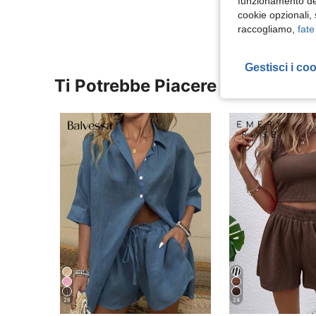
funzionamento del
cookie opzionali,
raccogliamo,
fate
Gestisci i co
Ti Potrebbe Piacere
28
24
#1 Bestseller