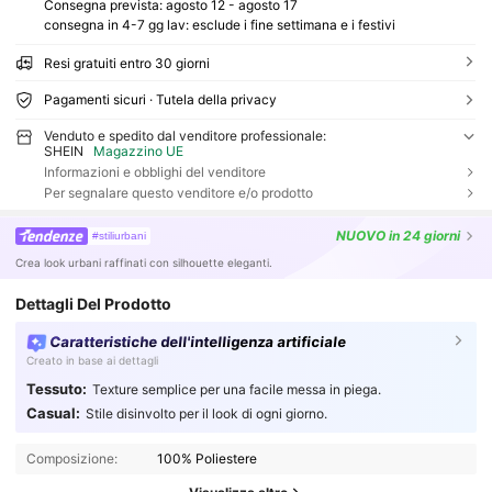
Consegna prevista:
agosto 12 - agosto 17
consegna in 4-7 gg lav: esclude i fine settimana e i festivi
Resi gratuiti entro 30 giorni
Pagamenti sicuri · Tutela della privacy
Venduto e spedito dal venditore professionale:
SHEIN
Magazzino UE
Informazioni e obblighi del venditore
Per segnalare questo venditore e/o prodotto
NUOVO
in 24 giorni
#stiliurbani
Crea look urbani raffinati con silhouette eleganti.
Dettagli Del Prodotto
Caratteristiche dell'intelligenza artificiale
Creato in base ai dettagli
Tessuto:
Texture semplice per una facile messa in piega.
Casual:
Stile disinvolto per il look di ogni giorno.
Composizione:
100% Poliestere