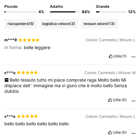
Piccolo
Adatto
Grande
4%
84%
12%
229K Follower
4.77
riacquisterò
(5)
logistica veloce
(3)
nessun odore
(13)
229K Follower
4.77
m***9
Colore: Cammello / Misure: L
In forma:
belle
leggere
229K Follower
4.77
Utile
(1)
c***u
Colore: Cammello / Misure: M
229K Follower
4.77
Bello
tessuto
tutto
mi
piace
comprate
raga
Molto
bello
Mi
dispiace
dell
’
immagine
ma
vi
giuro
che
è
molto
bello
Senza
dubbio
229K Follower
4.77
Utile
(0)
v***e
Colore: Cammello / Misure: L
bello
bello
bello
bello
bello
bello
Utile
(0)