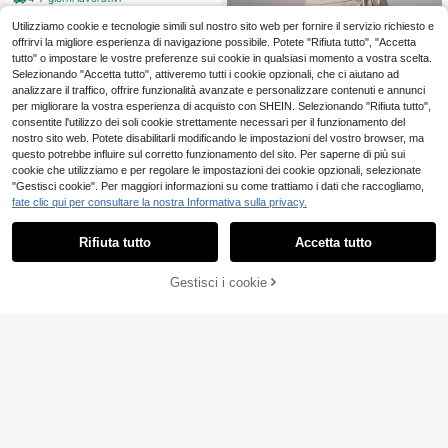
mavera, estate e inizio autunno
Utilizziamo cookie e tecnologie simili sul nostro sito web per fornire il servizio richiesto e
offrirvi la migliore esperienza di navigazione possibile. Potete "Rifiuta tutto", "Accetta
tutto" o impostare le vostre preferenze sui cookie in qualsiasi momento a vostra scelta.
Selezionando "Accetta tutto", attiveremo tutti i cookie opzionali, che ci aiutano ad
analizzare il traffico, offrire funzionalità avanzate e personalizzare contenuti e annunci
per migliorare la vostra esperienza di acquisto con SHEIN. Selezionando "Rifiuta tutto",
consentite l'utilizzo dei soli cookie strettamente necessari per il funzionamento del
nostro sito web. Potete disabilitarli modificando le impostazioni del vostro browser, ma
questo potrebbe influire sul corretto funzionamento del sito. Per saperne di più sui
cookie che utilizziamo e per regolare le impostazioni dei cookie opzionali, selezionate
"Gestisci cookie". Per maggiori informazioni su come trattiamo i dati che raccogliamo,
fate clic qui per consultare la nostra Informativa sulla privacy.
4
Rifiuta tutto
Accetta tutto
Avenya
AGGIUNGI AL
Avenya Pantaloni max
Gestisci i cookie
Magazzino EU
COMPRA ORA
i in lino casual con vita allentata e d
CARRELLO
12
.48€
ecorazione con laccio, pantaloni in
Zivah
lino per donna, pantaloni in lino, pan
4-7 giorni lavorativi
taloni larghi in lino per donna, panta
Zivah Nuovo estivo, u
Magazzino EU
loni larghi per donna, pantaloni legg
scita quotidiana, casual, vacanza, s
11
eri per donna
.98€
tile occidentale, stile nomade, gonn
a da donna con laccio in vita e stam
4-7 giorni lavorativi
pa, colore nero e bianco