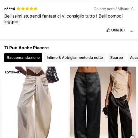
n***4
Colore: nero / Misure: S
Bellissimi
stupendi
fantastici
vi
consiglio
tutto
!
Belli
comodi
leggeri
Utile
(0)
Ti Può Anche Piacere
Raccomandazione
Intimo & Abbigliamento da notte
Scarpe
Acce