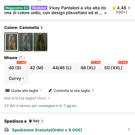
Vixey Pantaloni a vita alta do
4.48
Magazzino EU
nna di colore unito, con design plissettato ed el
(100+)
egante gamba a zampa
Colore: Cammello
Misure
IT
17 left
22 left
19 left
40
(S)
42
(M)
44/46
(L)
48
(XL)
50
(XXL)
Curvy
Guida alle taglie
Controlla la mia taglia
Non è la tua taglia? Dicci
42 (M) è idoneo per
consegna in 4-7 gg lav
Spedisce a
Italy
Spedizione Gratuita(Ordini ≥ 9.00€)