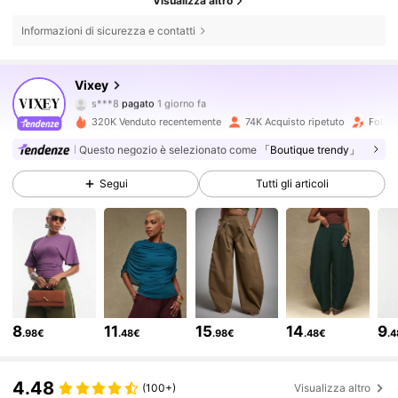
Visualizza altro
Informazioni di sicurezza e contatti
229K Follower
4.77
Vixey
s***8
pagato
1 giorno fa
d***1
segue
5 ore fa
320K Venduto recentemente
74K Acquisto ripetuto
Follow
229K Follower
4.77
Questo negozio è selezionato come
「Boutique trendy」
Segui
Tutti gli articoli
229K Follower
4.77
229K Follower
4.77
229K Follower
4.77
8
11
15
14
9
.98€
.48€
.98€
.48€
.
229K Follower
4.77
4.48
(100+)
Visualizza altro