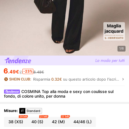
1/6
6
.49€
-23%
8.48€
Risparmia
0.32€
su questo articolo dopo l'iscrizione.
COSMINA Top alla moda e sexy con coulisse sul
fondo, di colore unito, per donna
Misure
:
IT
Standard
10 left
21 left
11 left
38
(XS)
40
(S)
42
(M)
44/46
(L)