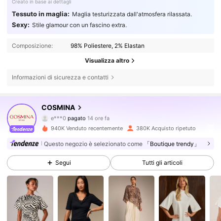
Creato in base ai dettagli
Tessuto in maglia:
Maglia testurizzata dall'atmosfera rilassata.
Sexy:
Stile glamour con un fascino extra.
Composizione:
98% Poliestere, 2% Elastan
Visualizza altro
Informazioni di sicurezza e contatti
COSMINA
840K Follower
4.74
e***0
pagato
14 ore fa
m***a
segue
4 ore fa
940K Venduto recentemente
380K Acquisto ripetuto
840K Follower
4.74
Questo negozio è selezionato come
「Boutique trendy」
Segui
Tutti gli articoli
840K Follower
4.74
840K Follower
4.74