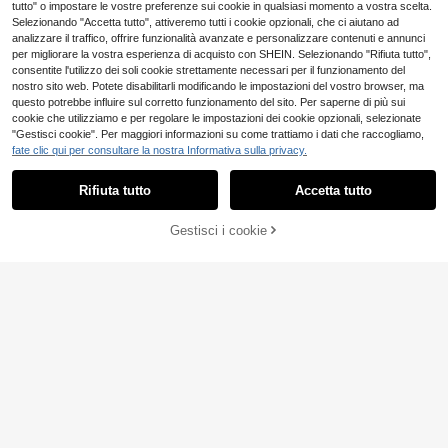
tutto" o impostare le vostre preferenze sui cookie in qualsiasi momento a vostra scelta.
Selezionando "Accetta tutto", attiveremo tutti i cookie opzionali, che ci aiutano ad
analizzare il traffico, offrire funzionalità avanzate e personalizzare contenuti e annunci
per migliorare la vostra esperienza di acquisto con SHEIN. Selezionando "Rifiuta tutto",
consentite l'utilizzo dei soli cookie strettamente necessari per il funzionamento del
nostro sito web. Potete disabilitarli modificando le impostazioni del vostro browser, ma
questo potrebbe influire sul corretto funzionamento del sito. Per saperne di più sui
cookie che utilizziamo e per regolare le impostazioni dei cookie opzionali, selezionate
"Gestisci cookie". Per maggiori informazioni su come trattiamo i dati che raccogliamo,
fate clic qui per consultare la nostra Informativa sulla privacy.
Rifiuta tutto
Accetta tutto
5
Gestisci i cookie
AGGIUNGI AL CARRELLO
Briarwyn
Maglietta casual da donna in 100%
Briarwyn Top casual v
Magazzino EU
cotone puro stile vacanza "Gin Toni
8
ersatile da donna con patchwork in
11 left
.89€
-1%
8.98€
c Club" con stampa doppia faccia, t
pizzo e pois per uso quotidiano
7
.58€
op estivi e t-shirt grafiche bianche
4-7 giorni lavorativi